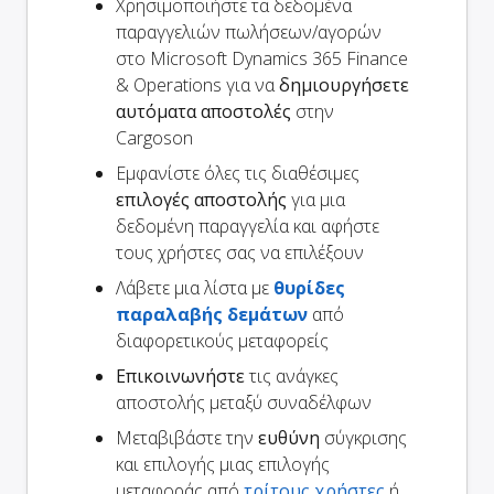
Χρησιμοποιήστε τα δεδομένα
παραγγελιών πωλήσεων/αγορών
στο Microsoft Dynamics 365 Finance
& Operations για να
δημιουργήσετε
αυτόματα αποστολές
στην
Cargoson
Εμφανίστε όλες τις διαθέσιμες
επιλογές αποστολής
για μια
δεδομένη παραγγελία και αφήστε
τους χρήστες σας να επιλέξουν
Λάβετε μια λίστα με
θυρίδες
παραλαβής δεμάτων
από
διαφορετικούς μεταφορείς
Επικοινωνήστε
τις ανάγκες
αποστολής μεταξύ συναδέλφων
Μεταβιβάστε την
ευθύνη
σύγκρισης
και επιλογής μιας επιλογής
μεταφοράς από
τρίτους χρήστες
ή