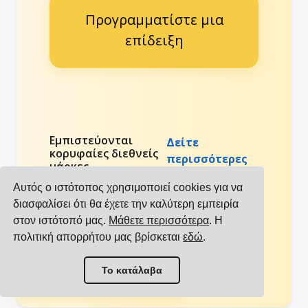
Προγραμματίστε μια
επίδειξη
Εμπιστεύονται
Δείτε
κορυφαίες διεθνείς
περισσότερες
μάρκες
αναφορές
Αυτός ο ιστότοπος χρησιμοποιεί cookies για να
διασφαλίσει ότι θα έχετε την καλύτερη εμπειρία
στον ιστότοπό μας.
Μάθετε περισσότερα
. Η
πολιτική απορρήτου μας βρίσκεται
εδώ
.
Προβολή όλων των ενσωματώσεων
Το κατάλαβα
Προβολή όλων των μεταφορέων