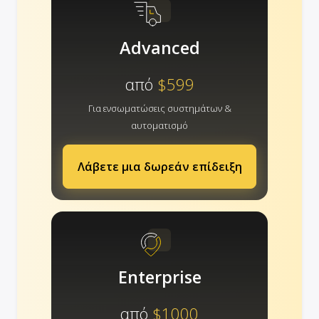
Advanced
από
$599
Για ενσωματώσεις συστημάτων &
αυτοματισμό
Λάβετε μια δωρεάν επίδειξη
Enterprise
από
$1000