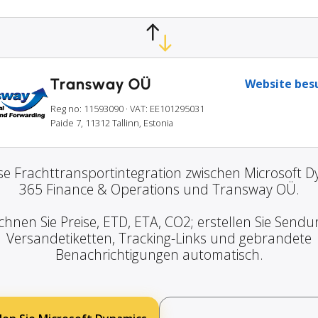
Transway OÜ
Website bes
Reg no: 11593090
· VAT: EE101295031
Paide 7, 11312 Tallinn, Estonia
e Frachttransportintegration zwischen Microsoft 
365 Finance & Operations und Transway OÜ.
chnen Sie Preise, ETD, ETA, CO2; erstellen Sie Sendu
Versandetiketten, Tracking-Links und gebrandete
Benachrichtigungen automatisch.