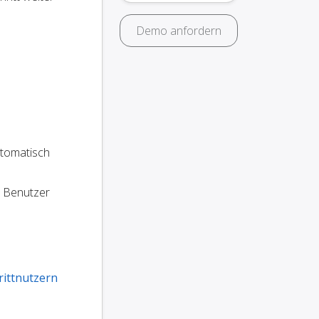
Demo anfordern
utomatisch
e Benutzer
rittnutzern