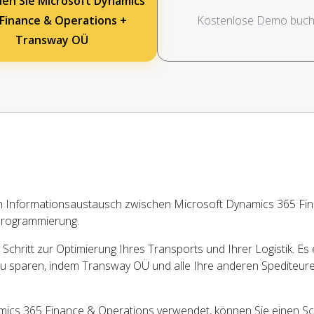
en Sie Microsoft Dynamics
 Finance & Operations +
Kostenlose Demo buc
Transway OÜ
n Informationsaustausch zwischen Microsoft Dynamics 365 Fi
rogrammierung.
chritt zur Optimierung Ihres Transports und Ihrer Logistik. Es 
u sparen, indem Transway OÜ und alle Ihre anderen Spediteur
cs 365 Finance & Operations verwendet, können Sie einen Sch