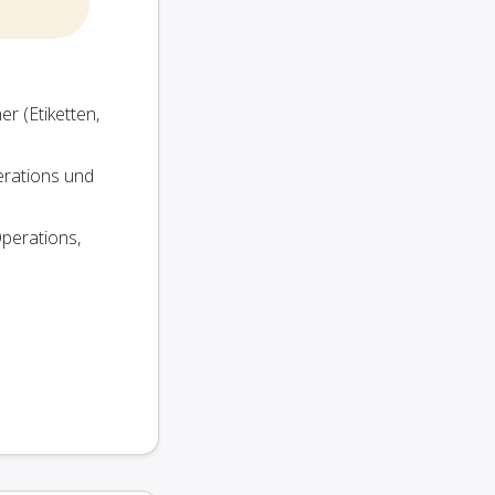
r (Etiketten,
erations und
perations,