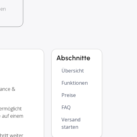
hen
Abschnitte
Übersicht
Funktionen
nance &
Preise
FAQ
ermöglicht
e auf einem
Versand
starten
ritt weiter