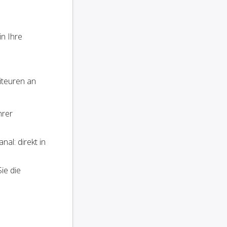
in Ihre
iteuren an
hrer
al: direkt in
ie die