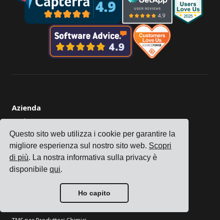
Azienda
Tracking
Prezzi
Questo sito web utilizza i cookie per garantire la
migliore esperienza sul nostro sito web.
Scopri
Storie dei clienti
di più
. La nostra informativa sulla privacy è
Contattaci
disponibile
qui
.
Diventa un Partner
Settori
Ho capito
TMS per Produttori di Elettronica