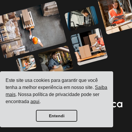
Este site usa cookies para garantir que você
tenha a melhor experiência em nosso site.
Saiba
Veja como podemos
mais
. Nossa política de privacidade pode ser
impulsionar sua logística
encontrada
aqui
.
diária
Entendi