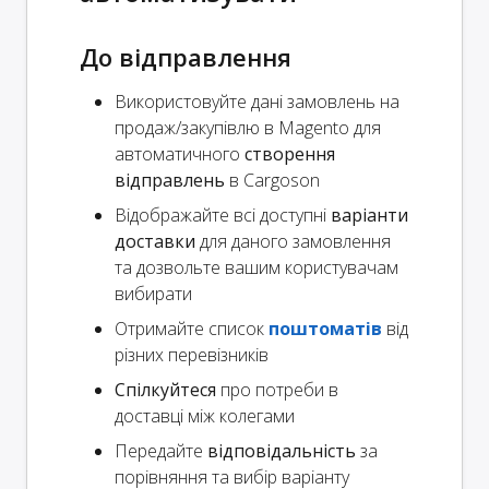
До відправлення
Використовуйте дані замовлень на
продаж/закупівлю в Magento для
автоматичного
створення
відправлень
в Cargoson
Відображайте всі доступні
варіанти
доставки
для даного замовлення
та дозвольте вашим користувачам
вибирати
Отримайте список
поштоматів
від
різних перевізників
Спілкуйтеся
про потреби в
доставці між колегами
Передайте
відповідальність
за
порівняння та вибір варіанту