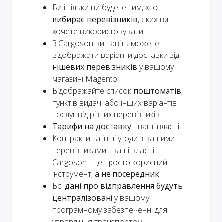
Ви і
тільки
ви будете тим, хто
вибирає перевізників
, яких ви
хочете використовувати.
З Cargoson ви навіть можете
відображати варіанти доставки від
нішевих перевізників
у вашому
магазині Magento.
Відображайте список
поштоматів
,
пунктів видачі або інших варіантів
послуг від різних перевізників.
Тарифи на доставку
- ваші власні.
Контракти та інші угоди з вашими
перевізниками - ваші власні —
Cargoson - це просто корисний
інструмент,
а не посередник
.
Всі
дані про відправлення будуть
централізовані
у вашому
програмному забезпеченні для
управління транспортом.