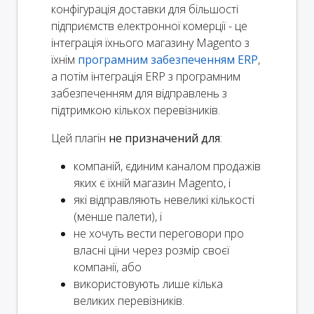
конфігурація доставки для більшості
підприємств електронної комерції - це
інтеграція їхнього магазину Magento з
їхнім
програмним забезпеченням ERP
,
а потім інтеграція ERP з програмним
забезпеченням для відправлень з
підтримкою кількох перевізників.
Цей плагін
не призначений для
:
компаній, єдиним каналом продажів
яких є їхній магазин Magento, і
які відправляють невеликі кількості
(менше палети), і
не хочуть вести переговори про
власні ціни через розмір своєї
компанії, або
використовують лише кілька
великих перевізників.