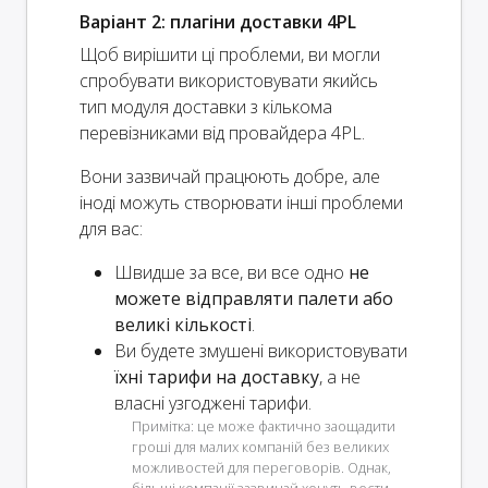
Варіант 2: плагіни доставки 4PL
Щоб вирішити ці проблеми, ви могли
спробувати використовувати якийсь
тип модуля доставки з кількома
перевізниками від провайдера 4PL.
Вони зазвичай працюють добре, але
іноді можуть створювати інші проблеми
для вас:
Швидше за все, ви все одно
не
можете відправляти палети або
великі кількості
.
Ви будете змушені використовувати
їхні тарифи на доставку
, а не
власні узгоджені тарифи.
Примітка: це може фактично заощадити
гроші для малих компаній без великих
можливостей для переговорів. Однак,