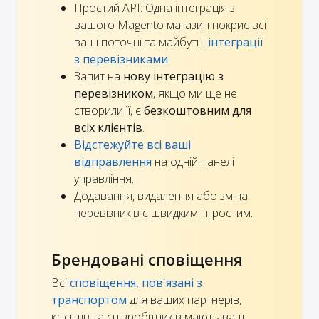
Простий API: Одна інтеграція з
вашого Magento магазин покриє всі
ваші поточні та майбутні
інтеграції
з перевізниками
.
Запит на
нову інтеграцію з
перевізником
, якщо ми ще не
створили її, є
безкоштовним для
всіх клієнтів
.
Відстежуйте всі ваші
відправлення
на одній панелі
управління.
Додавання, видалення або зміна
перевізників є швидким і простим.
Брендовані сповіщення
Всі
сповіщення, пов'язані з
транспортом
для ваших партнерів,
клієнтів та співробітників мають ваш