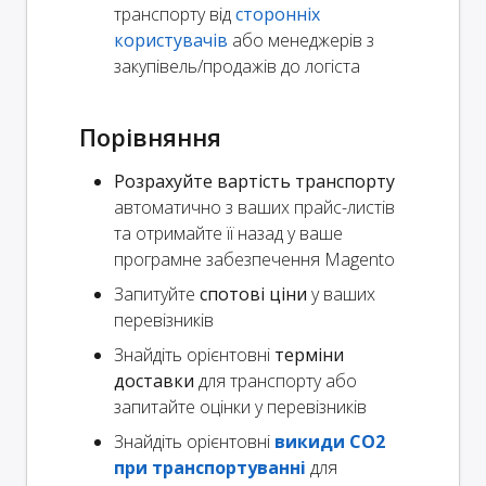
транспорту від
сторонніх
користувачів
або менеджерів з
закупівель/продажів до логіста
Порівняння
Розрахуйте вартість транспорту
автоматично з ваших прайс-листів
та отримайте її назад у ваше
програмне забезпечення Magento
Запитуйте
спотові ціни
у ваших
перевізників
Знайдіть орієнтовні
терміни
доставки
для транспорту або
запитайте оцінки у перевізників
Знайдіть орієнтовні
викиди CO2
при транспортуванні
для