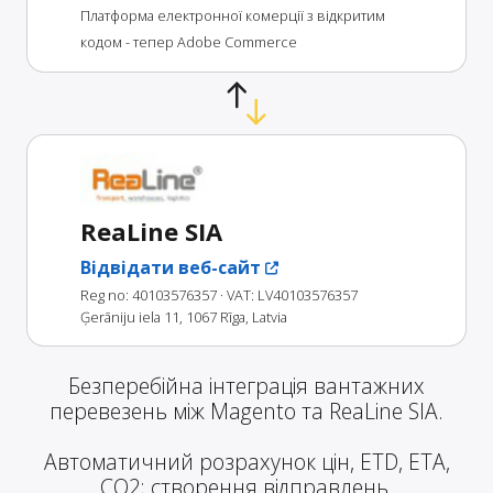
Платформа електронної комерції з відкритим
кодом - тепер Adobe Commerce
ReaLine SIA
Відвідати веб-сайт
Reg no: 40103576357
· VAT: LV40103576357
Ģerāniju iela 11, 1067 Rīga, Latvia
Безперебійна інтеграція вантажних
перевезень між Magento та ReaLine SIA.
Автоматичний розрахунок цін, ETD, ETA,
CO2; створення відправлень,