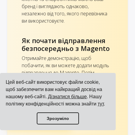
бренд і виглядають однаково,
незалежно від того, якого перевізника
ви використовуєте.
Як почати відправлення
безпосередньо з Magento
Отримайте демонстрацію, щоб
побачити, як ви можете додати модуль
відправлення до Magento. Потім
виберіть своїх перевізників, завантажте
Цей веб-сайт використовує файли cookie,
свої ціни та інші угоди з вашими
щоб забезпечити вам найкращий досвід на
перевізниками, запросіть своїх
нашому веб-сайті.
Дізнатися більше
. Нашу
користувачів і почніть відправлення
політику конфіденційності можна знайти
тут
.
відразу. Дивіться також:
Налаштування
моїх перевізників, прайс-листів та
Переглянути всі інтеграції
Зрозуміло
користувачів в Cargoson
.
Переглянути всіх перевізників