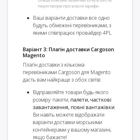
більші компанії зазвичай хочуть вести
переговори про власні тарифи.
Ваші варіанти доставки
все одно
будуть обмежені перевізниками, з
якими співпрацює провайдер 4PL.
Варіант 3: Плагін доставки Cargoson
Magento
Плагін доставки з кількома
перевізниками Cargoson для Magento
дасть вам найкраще з обох світів:
Відправляйте товари будь-якого
розміру: пакети,
палети, часткові
завантаження, повні вантажівки
.
Ви навіть можете відображати
варіанти доставки морськими
контейнерами у вашому магазині,
якщо бажаєте!