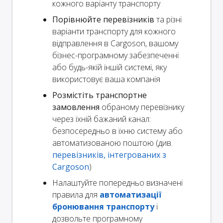
кожного варіанту транспорту
Порівнюйте перевізників
та різні
варіанти транспорту для кожного
відправлення в Cargoson, вашому
бізнес-програмному забезпеченні
або будь-якій іншій системі, яку
використовує ваша компанія
Розмістіть транспортне
замовлення
обраному перевізнику
через їхній бажаний канал:
безпосередньо в їхню систему або
автоматизованою поштою (див.
перевізників, інтегрованих з
Cargoson
)
Налаштуйте попередньо визначені
правила для
автоматизації
бронювання транспорту
і
дозвольте програмному