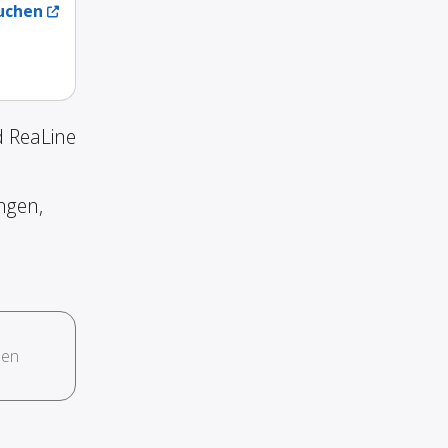
uchen
d ReaLine
ngen,
hen