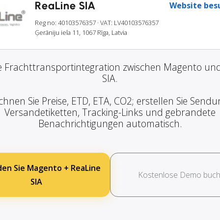
ReaLine SIA
Website bes
Reg no: 40103576357
· VAT: LV40103576357
Ģerāniju iela 11, 1067 Rīga, Latvia
 Frachttransportintegration zwischen Magento un
SIA.
chnen Sie Preise, ETD, ETA, CO2; erstellen Sie Sendu
Versandetiketten, Tracking-Links und gebrandete
Benachrichtigungen automatisch.
den Sie Magento + ReaLine
Kostenlose Demo buc
SIA