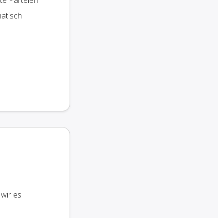
te Parteien
matisch
wir es