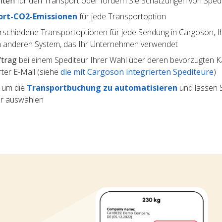
iten
für den Transport oder fordern Sie Schätzungen von Sped
ort-CO2-Emissionen
für jede Transportoption
rschiedene Transportoptionen für jede Sendung in Cargoson, I
 anderen System, das Ihr Unternehmen verwendet
ftrag
bei einem Spediteur Ihrer Wahl über deren bevorzugten Kan
ter E-Mail (siehe
die mit Cargoson integrierten Spediteure
)
, um die
Transportbuchung zu automatisieren
und lassen S
ur auswählen