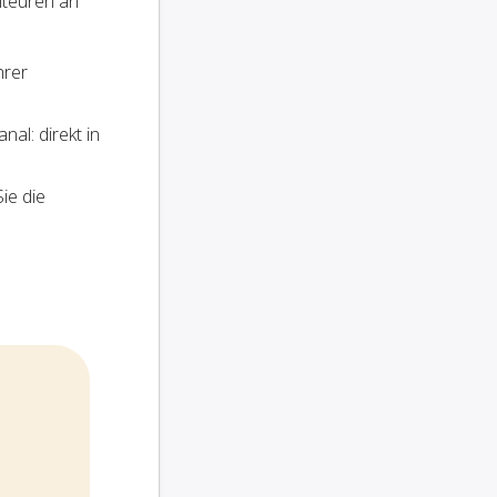
iteuren an
hrer
al: direkt in
ie die