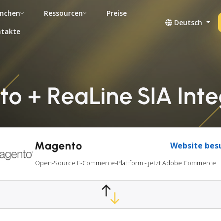
nchen
Ressourcen
Preise
Deutsch
takte
o + ReaLine SIA Inte
Magento
Website bes
Open-Source E-Commerce-Plattform - jetzt Adobe Commerce