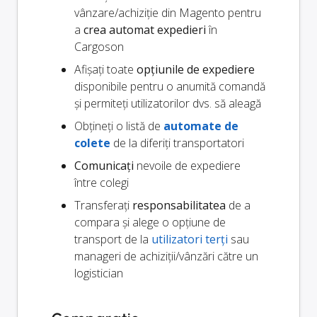
vânzare/achiziție din Magento pentru
a
crea automat expedieri
în
Cargoson
Afișați toate
opțiunile de expediere
disponibile pentru o anumită comandă
și permiteți utilizatorilor dvs. să aleagă
Obțineți o listă de
automate de
colete
de la diferiți transportatori
Comunicați
nevoile de expediere
între colegi
Transferați
responsabilitatea
de a
compara și alege o opțiune de
transport de la
utilizatori terți
sau
manageri de achiziții/vânzări către un
logistician