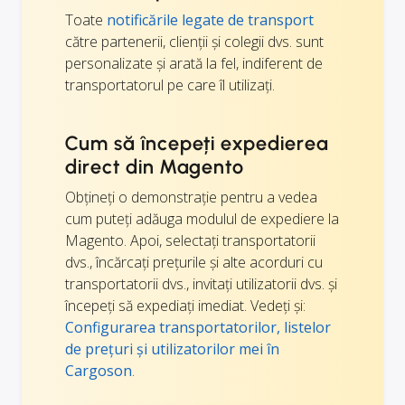
Toate
notificările legate de transport
către partenerii, clienții și colegii dvs. sunt
personalizate și arată la fel, indiferent de
transportatorul pe care îl utilizați.
Cum să începeți expedierea
direct din Magento
Obțineți o demonstrație pentru a vedea
cum puteți adăuga modulul de expediere la
Magento. Apoi, selectați transportatorii
dvs., încărcați prețurile și alte acorduri cu
transportatorii dvs., invitați utilizatorii dvs. și
începeți să expediați imediat. Vedeți și:
Configurarea transportatorilor, listelor
de prețuri și utilizatorilor mei în
Cargoson
.