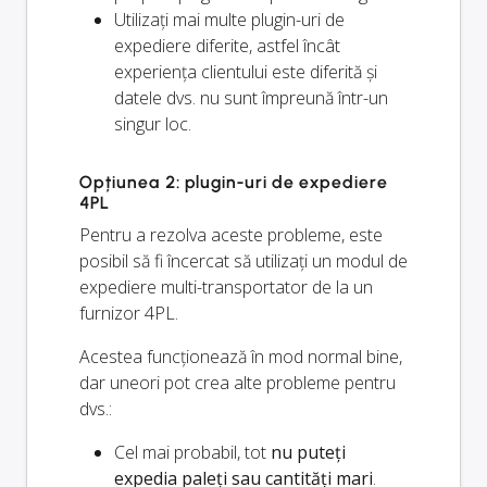
Utilizați mai multe plugin-uri de
expediere diferite, astfel încât
experiența clientului este diferită și
datele dvs. nu sunt împreună într-un
singur loc.
Opțiunea 2: plugin-uri de expediere
4PL
Pentru a rezolva aceste probleme, este
posibil să fi încercat să utilizați un modul de
expediere multi-transportator de la un
furnizor 4PL.
Acestea funcționează în mod normal bine,
dar uneori pot crea alte probleme pentru
dvs.:
Cel mai probabil, tot
nu puteți
expedia paleți sau cantități mari
.