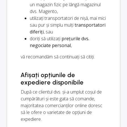
un magazin fizic pe lângă magazinul
dvs. Magento,
utilizați transportatori de nișă, mai mici
sau pur și simplu mulți
transportatori
diferiți
, sau
doriți să utilizați
prețurile dvs.
negociate personal
,
vă recomandăm să continuați să citiți.
Afișați opțiunile de
expediere disponibile
După ce clientul dvs. și-a umplut coșul de
cumpărături și este gata să comande,
majoritatea comercianților online doresc
să le ofere o varietate de opțiuni de
expediere.