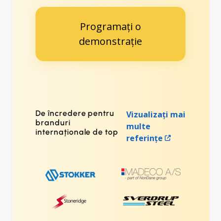
Programați o
demonstrație
De încredere pentru
Vizualizați mai
branduri
multe
internaționale de top
referințe