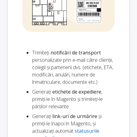
Trimiteți
notificări de transport
personalizate prin e-mail către clienții,
colegii și partenerii dvs. (etichete, ETA,
modificări, anulări, numere de
înmatriculare, documente etc.)
Generați
etichete de expediere
,
primiți-le în Magento și trimiteți-le
părților relevante
Generați
link-uri de urmărire
și
primiți-le înapoi în Magento, și
actualizați automat
statusurile