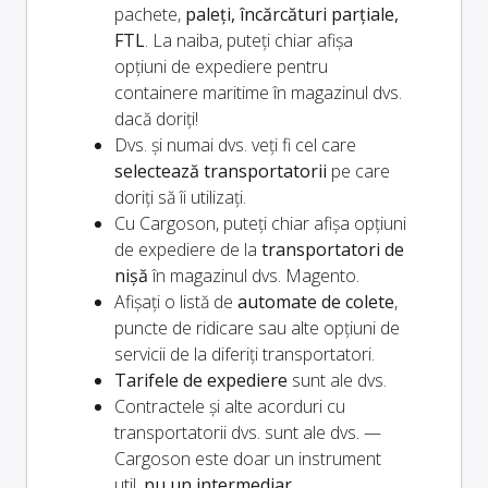
pachete,
paleți, încărcături parțiale,
FTL
. La naiba, puteți chiar afișa
opțiuni de expediere pentru
containere maritime în magazinul dvs.
dacă doriți!
Dvs. și
numai
dvs. veți fi cel care
selectează transportatorii
pe care
doriți să îi utilizați.
Cu Cargoson, puteți chiar afișa opțiuni
de expediere de la
transportatori de
nișă
în magazinul dvs. Magento.
Afișați o listă de
automate de colete
,
puncte de ridicare sau alte opțiuni de
servicii de la diferiți transportatori.
Tarifele de expediere
sunt ale dvs.
Contractele și alte acorduri cu
transportatorii dvs. sunt ale dvs. —
Cargoson este doar un instrument
util,
nu un intermediar
.