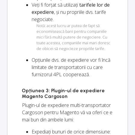
Veți fi forțat să utilizați
tarifele lor de
expediere
, și nu propriile dvs. tarife
negociate.
Notă: acest lucru ar putea de fapt să
economisească bani pentru companiile
mici fără multă putere de negociere. Cu
toate acestea, companiile mai mari doresc
de obicei să negocieze propriile tarife.
Opțiunile dvs. de expediere vor fi
încă
limitate de transportatorii cu care
furnizorul 4PL cooperează.
Opțiunea 3: Plugin-ul de expediere
Magento Cargoson
Plugin-ul de expediere multi-transportator
Cargoson pentru Magento vă va oferi ce e
mai bun din ambele lumi:
Expediați bunuri de orice dimensiune: