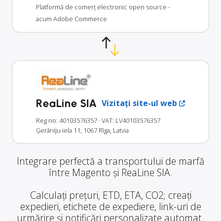
Platformă de comerț electronic open source -
acum Adobe Commerce
ReaLine SIA
Vizitați site-ul web
Reg no: 40103576357
· VAT: LV40103576357
Ģerāniju iela 11, 1067 Rīga, Latvia
Integrare perfectă a transportului de marfă
între Magento și ReaLine SIA.
Calculați prețuri, ETD, ETA, CO2; creați
expedieri, etichete de expediere, link-uri de
urmărire și notificări personalizate automat.