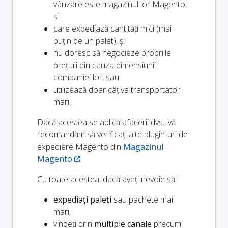
vânzare este magazinul lor Magento,
și
care expediază cantități mici (mai
puțin de un palet), și
nu doresc să negocieze propriile
prețuri din cauza dimensiunii
companiei lor, sau
utilizează doar câțiva transportatori
mari.
Dacă acestea se aplică afacerii dvs., vă
recomandăm să verificați alte plugin-uri de
expediere Magento din
Magazinul
Magento
.
Cu toate acestea, dacă aveți nevoie să:
expediați paleți
sau pachete mai
mari,
vindeți prin
multiple canale
precum