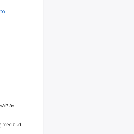
to
tvalg av
ng med bud