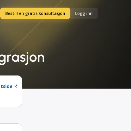
Bestill en gratis konsultasjon
Logg inn
grasjon
tside