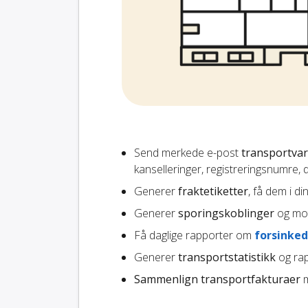
Send merkede e-post
transportvar
kanselleringer, registreringsnumre,
Generer
fraktetiketter
, få dem i d
Generer
sporingskoblinger
og mot
Få daglige rapporter om
forsinked
Generer
transportstatistikk
og rap
Sammenlign transportfakturaer
m