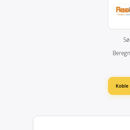
Sø
Beregn 
Koble 