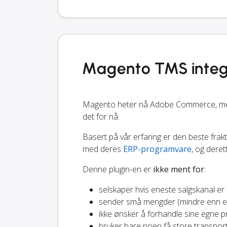
Magento TMS integ
Magento heter nå Adobe Commerce, men si
det for nå.
Basert på vår erfaring er den beste frak
med deres
ERP-programvare
, og dere
Denne plugin-en er
ikke ment for
:
selskaper hvis eneste salgskanal er
sender små mengder (mindre enn en
ikke ønsker å forhandle sine egne pr
bruker bare noen få store transport