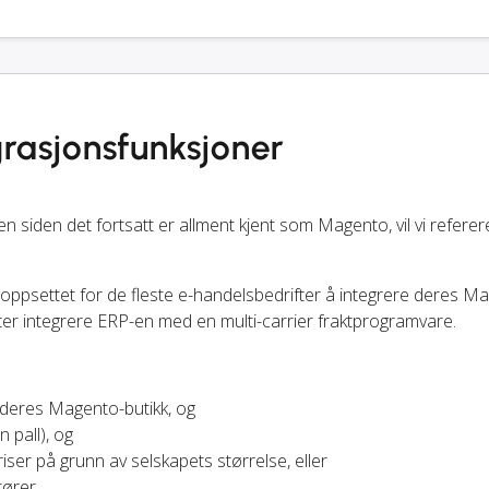
rasjonsfunksjoner
den det fortsatt er allment kjent som Magento, vil vi referere
toppsettet for de fleste e-handelsbedrifter å integrere deres M
tter integrere ERP-en med en multi-carrier fraktprogramvare.
 deres Magento-butikk, og
 pall), og
iser på grunn av selskapets størrelse, eller
ører.