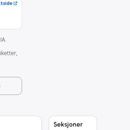
tside
IA.
iketter,
o
Seksjoner