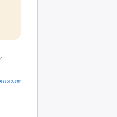
r,
esstatuser