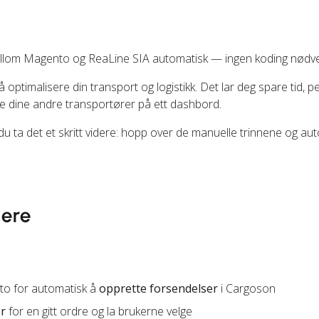
llom Magento og ReaLine SIA automatisk — ingen koding nødve
å optimalisere din transport og logistikk. Det lar deg spare tid, 
e dine andre transportører på ett dashbord.
du ta det et skritt videre: hopp over de manuelle trinnene og au
sere
to for automatisk å
opprette forsendelser
i Cargoson
er
for en gitt ordre og la brukerne velge