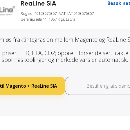
ReaLine SIA
Besøk net
Reg no: 40103576357
· VAT: LV40103576357
Ģerāniju iela 11, 1067 Rīga, Latvia
mløs fraktintegrasjon mellom Magento og ReaLine S
priser, ETD, ETA, CO2; opprett forsendelser, fraktet
sporingskoblinger og merkede varsler automatisk.
til Magento + ReaLine SIA
Bestill en gratis dem