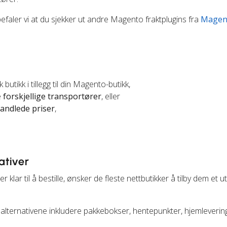
befaler vi at du sjekker ut andre Magento fraktplugins fra
Magen
butikk i tillegg til din Magento-butikk,
e
forskjellige transportører
, eller
andlede priser
,
ativer
 klar til å bestille, ønsker de fleste nettbutikker å tilby dem et u
alternativene inkludere pakkebokser, hentepunkter, hjemleveri