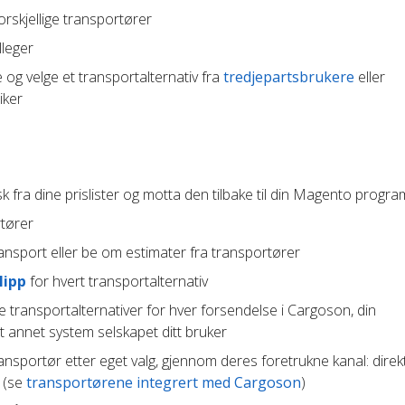
orskjellige transportører
leger
og velge et transportalternativ fra
tredjepartsbrukere
eller
iker
 fra dine prislister og motta den tilbake til din Magento progr
rtører
ansport eller be om estimater fra transportører
lipp
for hvert transportalternativ
e transportalternativer for hver forsendelse i Cargoson, din
t annet system selskapet ditt bruker
ransportør etter eget valg, gjennom deres foretrukne kanal: direk
t (se
transportørene integrert med Cargoson
)