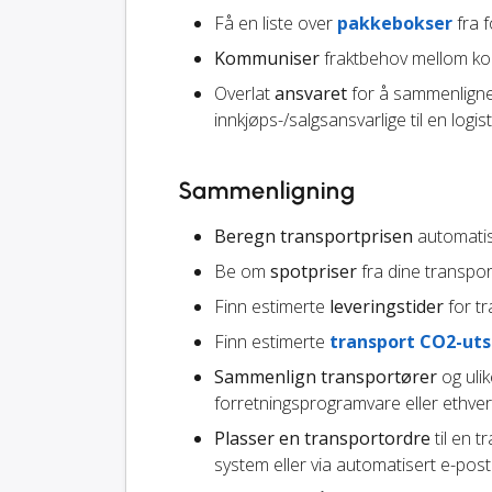
Få en liste over
pakkebokser
fra f
Kommuniser
fraktbehov mellom kol
Overlat
ansvaret
for å sammenligne 
innkjøps-/salgsansvarlige til en logist
Sammenligning
Beregn transportprisen
automatisk
Be om
spotpriser
fra dine transpo
Finn estimerte
leveringstider
for tr
Finn estimerte
transport CO2-uts
Sammenlign transportører
og ulik
forretningsprogramvare eller ethver
Plasser en transportordre
til en t
system eller via automatisert e-pos