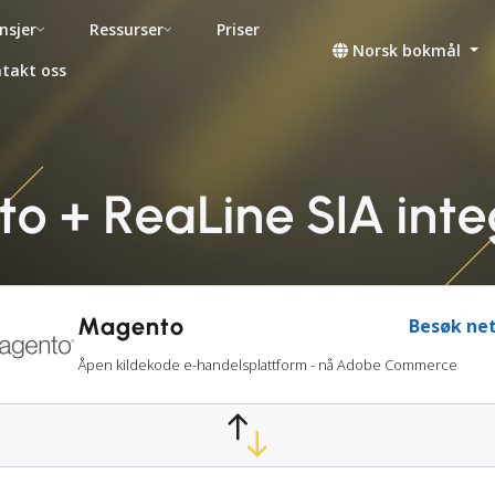
nsjer
Ressurser
Priser
Norsk bokmål
takt oss
o + ReaLine SIA inte
Magento
Besøk net
Åpen kildekode e-handelsplattform - nå Adobe Commerce