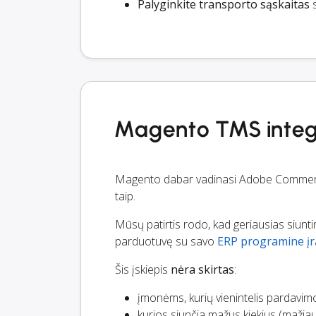
Palyginkite transporto sąskaitas
s
Magento TMS integr
Magento dabar vadinasi Adobe Commerce, 
taip.
Mūsų patirtis rodo, kad geriausias siu
parduotuvę su savo
ERP programine į
Šis įskiepis
nėra skirtas
:
įmonėms, kurių vienintelis pardavim
kurios siunčia mažus kiekius (mažiau 