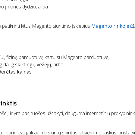
avo įmonės dydžio, arba
e patikrinti kitus Magento siuntimo įskiepius
Magento rinkoje
.
žiui, fizinę parduotuvę kartu su Magento parduotuve,
iog daug
skirtingų vežėjų
, arba
derėtas kainas
,
inktis
epšelį ir yra pasiruošęs užsakyti, dauguma internetinių prekybinink
, parinktys gali apimti siuntų spintas, atsiėmimo taškus, prista