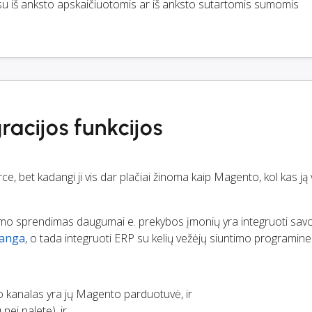
u iš anksto apskaičiuotomis ar iš anksto sutartomis sumomis
acijos funkcijos
bet kadangi ji vis dar plačiai žinoma kaip Magento, kol kas ją
ntimo sprendimas daugumai e. prekybos įmonių yra integruoti sa
ranga
, o tada integruoti ERP su kelių vežėjų siuntimo programine
o kanalas yra jų Magento parduotuvė, ir
nei paletę), ir