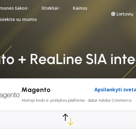
monės šakos
Ištekliai
Kainos
Lietuvių
isiekite su mumis
o + ReaLine SIA inte
Magento
Apsilankyti svet
Atvirojo kodo e. prekybos platforma - dabar Adobe Commerce