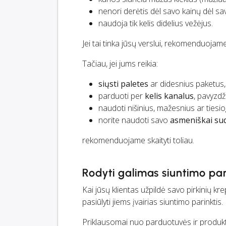
nenori derėtis dėl savo kainų dėl s
naudoja tik kelis didelius vežėjus.
Jei tai tinka jūsų verslui, rekomenduojam
Tačiau, jei jums reikia:
siųsti paletes
ar didesnius paketus,
parduoti per
kelis kanalus
, pavyzd
naudoti nišinius, mažesnius ar ties
norite naudoti savo
asmeniškai su
rekomenduojame skaityti toliau.
Rodyti galimas siuntimo par
Kai jūsų klientas užpildė savo pirkinių kr
pasiūlyti jiems įvairias siuntimo parinktis.
Priklausomai nuo parduotuvės ir produktų