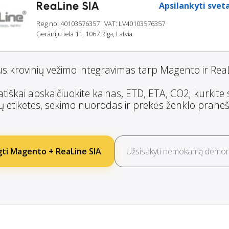
ReaLine SIA
Apsilankyti svet
Reg no: 40103576357
· VAT: LV40103576357
Ģerāniju iela 11, 1067 Rīga, Latvia
s krovinių vežimo integravimas tarp Magento ir ReaL
iškai apskaičiuokite kainas, ETD, ETA, CO2; kurkite 
ų etiketes, sekimo nuorodas ir prekės ženklo prane
ti Magento + ReaLine SIA
Užsisakyti nemokamą demons