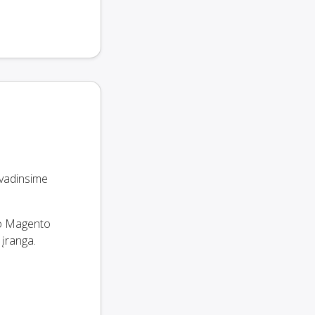
 vadinsime
vo Magento
 įranga.