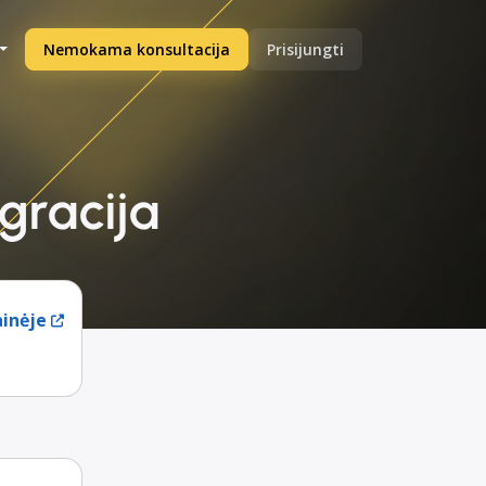
Nemokama konsultacija
Prisijungti
gracija
ainėje