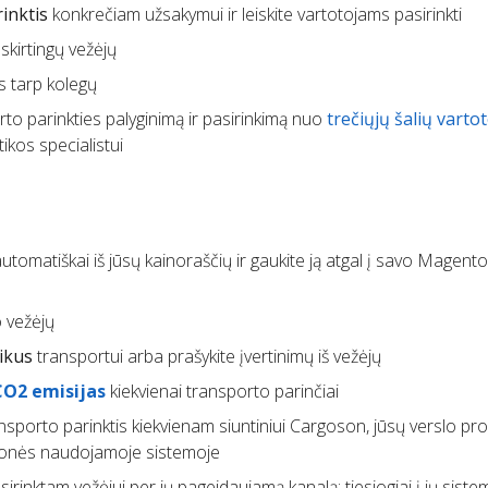
inktis
konkrečiam užsakymui ir leiskite vartotojams pasirinkti
skirtingų vežėjų
s tarp kolegų
to parinkties palyginimą ir pasirinkimą nuo
trečiųjų šalių varto
ikos specialistui
utomatiškai iš jūsų kainoraščių ir gaukite ją atgal į savo Magen
 vežėjų
ikus
transportui arba prašykite įvertinimų iš vežėjų
CO2 emisijas
kiekvienai transporto parinčiai
ransporto parinktis kiekvienam siuntiniui Cargoson, jūsų verslo p
 įmonės naudojamoje sistemoje
irinktam vežėjui per jų pageidaujamą kanalą: tiesiogiai į jų sist