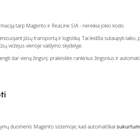
rmaciją tarp Magento ir ReaLine SIA - nereikia jokio kodo.
uojant jūsų transportą ir logistiką. Tai leidžia sutaupyti laiko, p
 jūsų vežėjus vienoje valdymo skydelyje.
ngti dar vieną žingsnį: praleiskite rankinius žingsnius ir automat
ti
kymų duomenis Magento sistemoje, kad automatiškai
sukurtumė