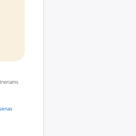
rtneriams
senas