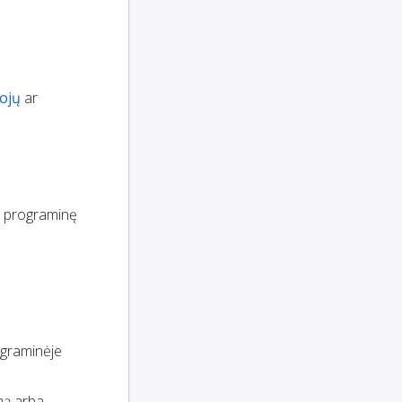
tojų
ar
to programinę
rograminėje
emą arba