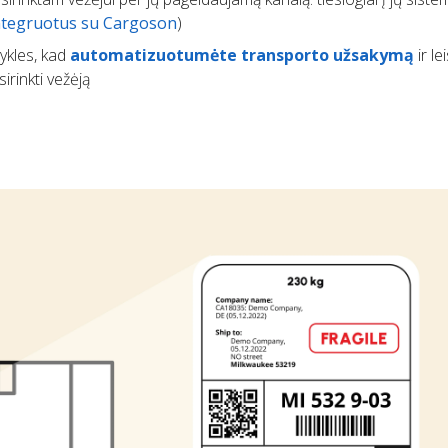
integruotus su Cargoson
)
sykles, kad
automatizuotumėte transporto užsakymą
ir le
irinkti vežėją