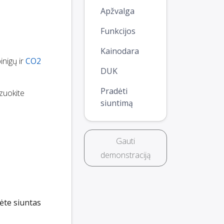
Apžvalga
Funkcijos
Kainodara
inigų ir
CO2
DUK
Pradėti
izuokite
siuntimą
Gauti
demonstraciją
te siuntas