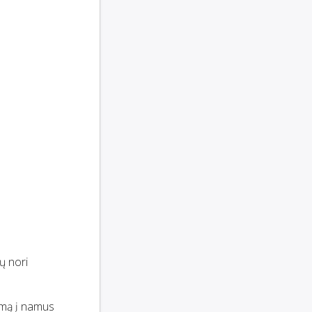
ų nori
tymą į namus