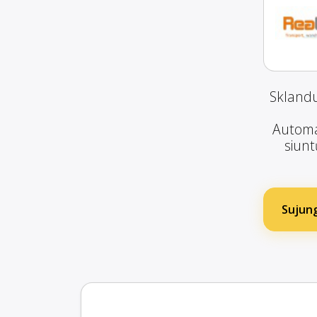
Sklandu
Automat
siunt
Sujung