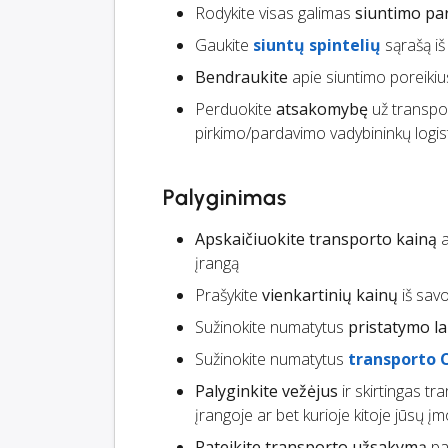
Rodykite visas galimas
siuntimo par
Gaukite
siuntų spintelių
sąrašą iš 
Bendraukite
apie siuntimo poreikiu
Perduokite
atsakomybę
už transpor
pirkimo/pardavimo vadybininkų logist
Palyginimas
Apskaičiuokite transporto kainą
a
įrangą
Prašykite
vienkartinių kainų
iš savo
Sužinokite numatytus
pristatymo la
Sužinokite numatytus
transporto 
Palyginkite vežėjus
ir skirtingas t
įrangoje ar bet kurioje kitoje jūsų
Pateikite transporto užsakymą
pas