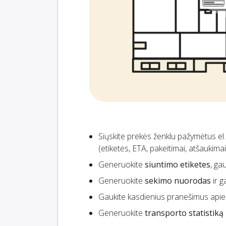
Siųskite prekės ženklu pažymėtus el
(etiketės, ETA, pakeitimai, atšaukima
Generuokite
siuntimo etiketes
, ga
Generuokite
sekimo nuorodas
ir g
Gaukite kasdienius pranešimus api
Generuokite
transporto statistiką