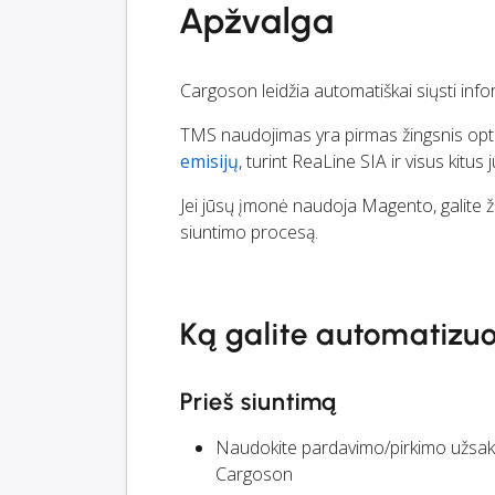
Apžvalga
Cargoson leidžia automatiškai siųsti info
TMS naudojimas yra pirmas žingsnis optimiz
emisijų
, turint ReaLine SIA ir visus kitus
Jei jūsų įmonė naudoja Magento, galite že
siuntimo procesą.
Ką galite automatizuo
Prieš siuntimą
Naudokite pardavimo/pirkimo užsa
Cargoson