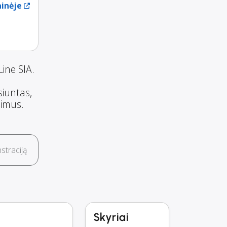
ainėje
ine SIA.
siuntas,
šimus.
traciją
Skyriai