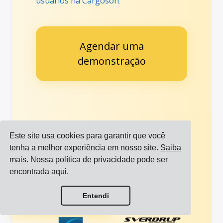
usuários na Cargoson
.
Agendar uma
demonstração
Confiado por marcas
Ver mais
Este site usa cookies para garantir que você
internacionais líderes
referências
tenha a melhor experiência em nosso site.
Saiba
mais
. Nossa política de privacidade pode ser
encontrada
aqui
.
Ver todas as integrações
Entendi
Ver todas as transportadoras