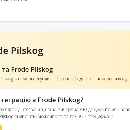
de Pilskog
та Frode Pilskog
ilskog за лічені секунди — без необхідності написання коду.
еграцію з Frode Pilskog?
ити власну інтеграцію, наша вичерпна API документація нада
ilskog ендпоінти, можливості та технічні специфікації.