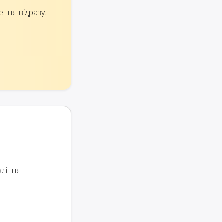
ення відразу.
вління