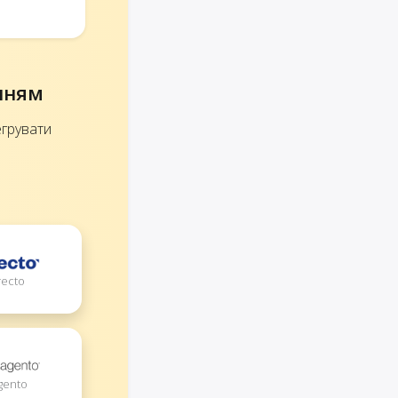
енням
егрувати
recto
agento