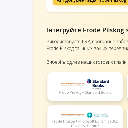
Інтегруйте Frode Pilsko
Використовуєте ERP, програмне забез
Frode Pilskog та інших ваших перевізн
Виберіть один з наших готових плагіні
+
Frode Pilskog + Standard Books
+
Frode Pilskog + Microsoft Dynamics 365
Business Central