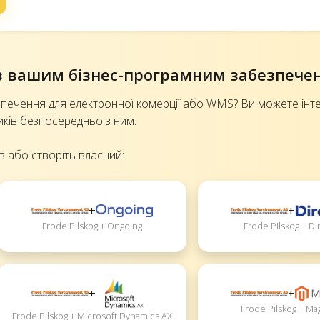
g з вашим бізнес-програмним забезпеч
печення для електронної комерції або WMS? Ви можете інт
иків безпосередньо з ним.
в або створіть власний:
+
+
Frode Pilskog + Ongoing
Frode Pilskog + Di
+
+
Frode Pilskog + M
Frode Pilskog + Microsoft Dynamics AX