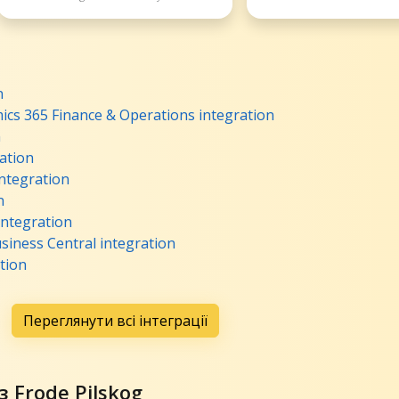
n
ics 365 Finance & Operations integration
n
ation
ntegration
n
integration
siness Central integration
tion
Переглянути всі інтеграції
 Frode Pilskog