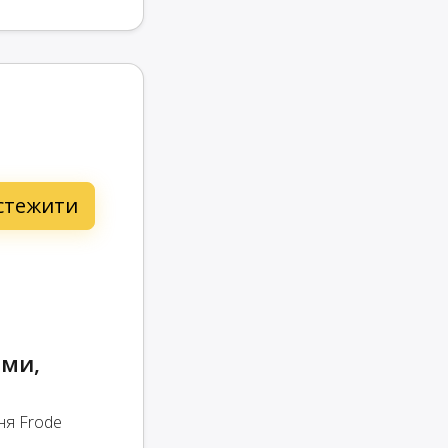
ами,
ня Frode