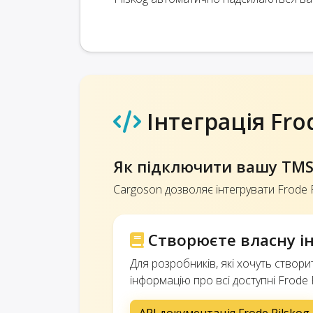
Інтеграція Fro
Як підключити вашу TMS 
Cargoson дозволяє інтегрувати Frode P
Створюєте власну інт
Для розробників, які хочуть створ
інформацію про всі доступні Frode P
API документація Frode Pilskog