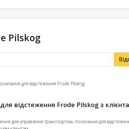
e Pilskog
силання для відстеження Frode Pilskog.
для відстеження Frode Pilskog з клієнт
и
ння для управління транспортом, посилання для відстежен
шим клієнтам.