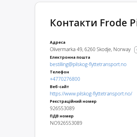
Контакти Frode Pi
Адреса
Olivermarka 49
,
6260
Skodje
,
Norway
Електронна пошта
bestilling@pilskog-flyttetransport.no
Телефон
+4770276800
Веб-сайт
https://www.pilskog-flyttetransport.no/
Реєстраційний номер
926553089
ПДВ номер
NO926553089