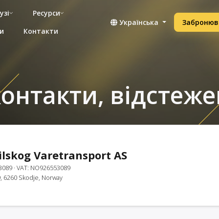
узі
Ресурси
Українська
Забронюв
и
Контакти
 контакти, відстеже
ilskog Varetransport AS
3089
· VAT: NO926553089
9, 6260 Skodje, Norway