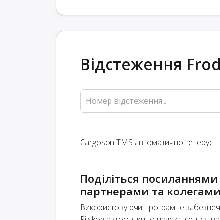
Відстеження Frod
Номер відстеження...
Cargoson TMS автоматично генерує по
Поділіться посиланнями 
партнерами та колегам
Використовуючи програмне забезпече
Pilskog автоматично надсилаються ва