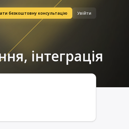
ати безкоштовну консультацію
Увійти
ння, інтеграція