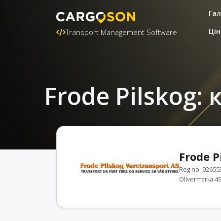
Гал
Цін
Transport Management Software
Frode Pilskog:
Frode P
Reg no: 92655
Olivermarka 4