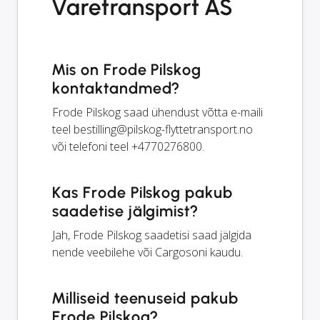
Varetransport AS
Mis on Frode Pilskog
kontaktandmed?
Frode Pilskog saad ühendust võtta e-maili
teel
bestilling@pilskog-flyttetransport.no
või telefoni teel +4770276800.
Kas Frode Pilskog pakub
saadetise jälgimist?
Jah, Frode Pilskog saadetisi saad jälgida
nende veebilehe või Cargosoni kaudu.
Milliseid teenuseid pakub
Frode Pilskog?