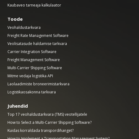
Kaubaveo tarneaja kalkulaator
Toode
Veohaldustarkvara
Freight Rate Management Software
Veolisatasude haldamise tarkvara
Carrier Integration Software
Freight Management Software
Multi-Carrier Shipping Software
Mitme vedaja logistika API
Laolaadimiste broneerimistarkvara
Logistikaosakonna tarkvara
Juhendid
Top 17 veohaldustarkvara (TMS) veotellijatele
How to Select a Multi-Carrier Shipping Software?
Kuidas korraldada transpordihanget?
How to Implement a Transportation Management System?