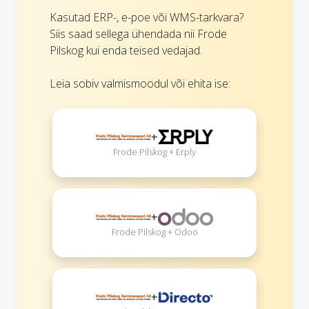
Kasutad ERP-, e-poe või WMS-tarkvara?
Siis saad sellega ühendada nii Frode
Pilskog kui enda teised vedajad.
Leia sobiv valmismoodul või ehita ise:
+
Frode Pilskog + Erply
+
Frode Pilskog + Odoo
+