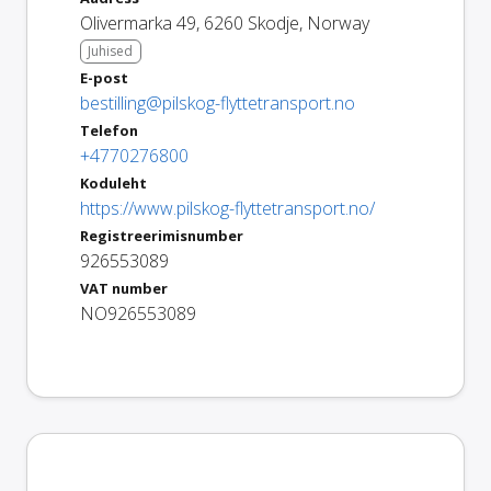
Olivermarka 49
,
6260
Skodje
,
Norway
Juhised
E-post
bestilling@pilskog-flyttetransport.no
Telefon
+4770276800
Koduleht
https://www.pilskog-flyttetransport.no/
Registreerimisnumber
926553089
VAT number
NO926553089