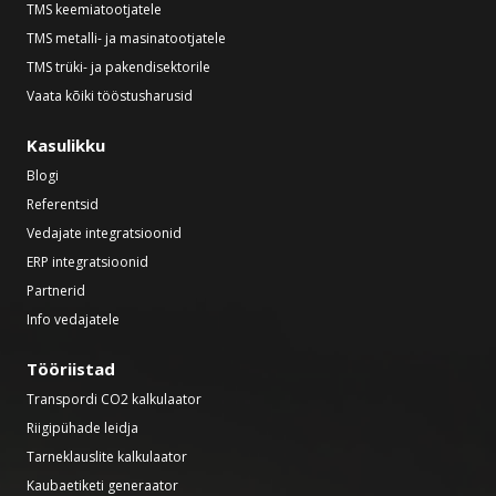
TMS keemiatootjatele
TMS metalli- ja masinatootjatele
TMS trüki- ja pakendisektorile
Vaata kõiki tööstusharusid
Kasulikku
Blogi
Referentsid
Vedajate integratsioonid
ERP integratsioonid
Partnerid
Info vedajatele
Tööriistad
Transpordi CO2 kalkulaator
Riigipühade leidja
Tarneklauslite kalkulaator
Kaubaetiketi generaator