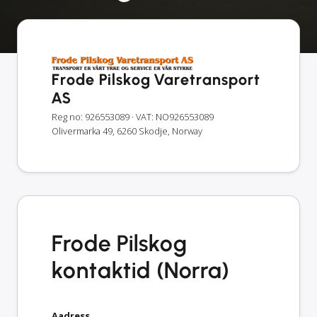
Frode Pilskog Varetransport
AS
Reg no: 926553089
· VAT: NO926553089
Olivermarka 49, 6260 Skodje, Norway
Frode Pilskog
kontaktid (Norra)
Aadress