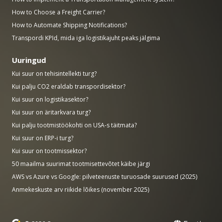
How to Choose a Freight Carrier?
How to Automate Shipping Notifications?
Transpordi KPId, mida iga logistikajuht peaks jälgima
Uuringud
Kui suur on tehisintellekti turg?
Kui palju CO2 eraldab transpordisektor?
Kui suur on logistikasektor?
Kui suur on äritarkvara turg?
Kui palju tootmistöökohti on USA-s täitmata?
Kui suur on ERP-i turg?
Kui suur on tootmissektor?
50 maailma suurimat tootmisettevõtet käibe järgi
AWS vs Azure vs Google: pilveteenuste turuosade suurused (2025)
Anmekeskuste arv riikide lõikes (november 2025)