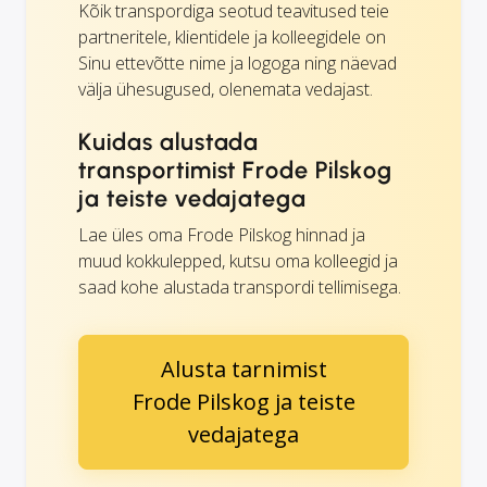
Kõik transpordiga seotud teavitused teie
partneritele, klientidele ja kolleegidele on
Sinu ettevõtte nime ja logoga ning näevad
välja ühesugused, olenemata vedajast.
Kuidas alustada
transportimist Frode Pilskog
ja teiste vedajatega
Lae üles oma Frode Pilskog hinnad ja
muud kokkulepped, kutsu oma kolleegid ja
saad kohe alustada transpordi tellimisega.
Alusta tarnimist
Frode Pilskog ja teiste
vedajatega