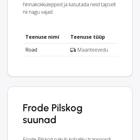
hinnakokkulepped ja kasutada neid täpselt
nii nagu vajad.
Teenuse nimi
Teenuse tüüp
Road
Maanteevedu
Frode Pilskog
suunad
Frode Pilskog pakub kohaliku transpordi