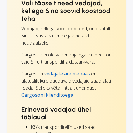
Vali täpselt need vedajad,
kellega Sina soovid koostööd
teha
Vedajad, kellega koostööd teed, on puhtalt
Sinu otsustada - meie jääme alati
neutraalseks.
Cargoson ei ole vahendaja ega ekspediitor,
vaid Sinu transpordihaldustarkvara.
Cargosoni
vedajate andmebaas
on
ulatuslik, kuid puuduvaid vedajaid saad alati
lisada. Selleks võta lihtsalt ühendust
Cargosoni klienditoega
.
Erinevad vedajad ühel
töölaual
Kõik transporditellimused saad