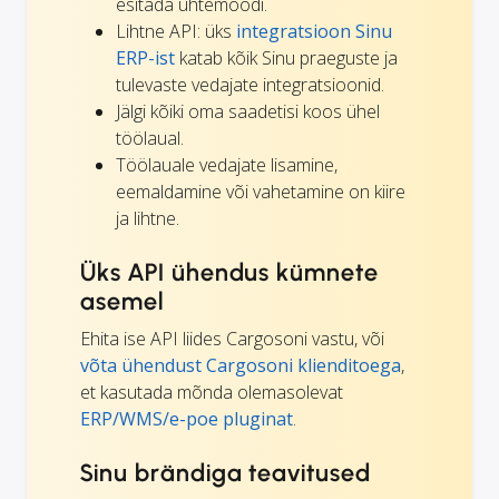
esitada ühtemoodi.
Lihtne API: üks
integratsioon Sinu
ERP-ist
katab kõik Sinu praeguste ja
tulevaste vedajate integratsioonid.
Jälgi kõiki oma saadetisi koos ühel
töölaual.
Töölauale vedajate lisamine,
eemaldamine või vahetamine on kiire
ja lihtne.
Üks API ühendus kümnete
asemel
Ehita ise API liides Cargosoni vastu, või
võta ühendust Cargosoni klienditoega
,
et kasutada mõnda olemasolevat
ERP/WMS/e-poe
pluginat
.
Sinu brändiga teavitused