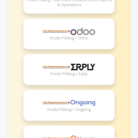
& Operations
+
Frode Pilskog + Odoo
+
Frode Pilskog + Erply
+
Frode Pilskog + Ongoing