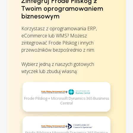
Zintegruj Frode Pilskog z
Twoim oprogramowaniem
biznesowym
Korzystasz z oprogramowania ERP,
eCommerce lub WMS? Możesz
zintegrować Frode Pilskog i innych
przewoźników bezpośrednio z nim.
Wybierz jedną z naszych gotowych
wtyczek lub zbuduj własną:
+
Frode Pilskog + Microsoft Dynamics 365 Business
Central
+
Frode Pilskog + Microsoft Dynamics 365 Finance