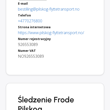
E-mail
bestilling@pilskog-flyttetransport.no
Telefon
+4770276800
Strona internetowa
https://www.pilskog-flyttetransport.no/
Numer rejestracyjny
926553089
Numer VAT
NO926553089
Śledzenie Frode
Pilskog