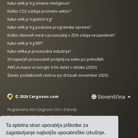
Kako velik je trg umetne inteligence?
Koliko CO2 oddaja prometni sektor?
Kako velik je logistični trg?
Kako velik je trg poslovne programske opreme?
Koliko delovnih mest v proizvodnji v ZDA ostaja nezasedenih?
Kako velik je trg ERP?
Kako velika je proizvodna industrija?
50 največjih proizvodnih podjetij na svetu po prihodkih
AWS vs Azure vs Google: tržni delež v oblaku (2025)
Število podatkovnih centrov po državah (november 2025)
Slovenščina
© 2026 Cargoson.com
Registrirano kot Cargoson OÜ v Estoniji.
Reg št: 14545832. DDV: EE102137680.
Ta spletna stran uporablja piškotke za
Sedež: Pärnu mnt. 141, 11314 Talin, Estonija
zagotavljanje najboljše uporabniške izkušnje.
·
+372 5555 0028
hello@cargoson.com