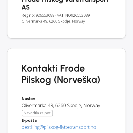
AS
Reg no: 926553089
· VAT: NO926553089
Olivermarka 49, 6260 Skodje, Norway
Kontakti Frode
Pilskog (Norveška)
Naslov
Olivermarka 49
,
6260
Skodje
,
Norway
Navodila za pot
E-pošta
bestilling@pilskog-flyttetransport.no