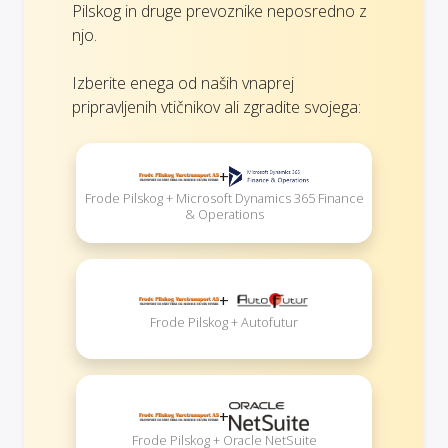
Pilskog in druge prevoznike neposredno z
njo.
Izberite enega od naših vnaprej
pripravljenih vtičnikov ali zgradite svojega:
+
Frode Pilskog + Microsoft Dynamics 365 Finance
& Operations
+
Frode Pilskog + Autofutur
+
Frode Pilskog + Oracle NetSuite