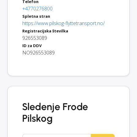
Telefon
+4770276800
Spletna stran
https://www.pilskog-flyttetransport.no/
Registracijska številka
926553089
ID za DDV
NO926553089
Sledenje Frode
Pilskog