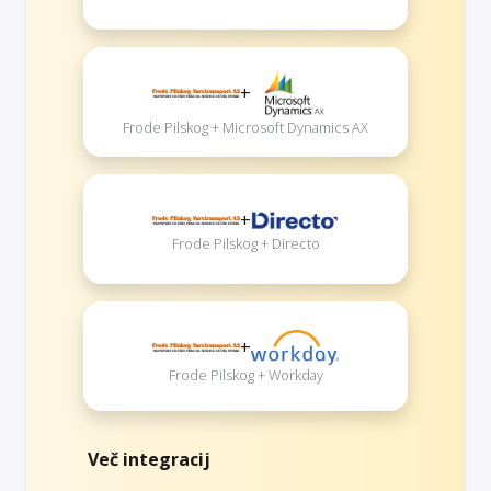
+
Frode Pilskog + Microsoft Dynamics AX
+
Frode Pilskog + Directo
+
Frode Pilskog + Workday
Več integracij