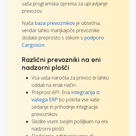
vaša programska oprema za upravljanje
prevozov.
Naša
baza prevoznikov
je obsežna,
vendar lahko manjkajoče prevoznike
dodate preprosto s stikom s
podporo
Cargoson.
Različni prevozniki na eni
nadzorni plošči
Vsa vaša naročila za prevoz bi lahko
oddali na enak način.
Preprost API: Ena
integracija iz
vašega ERP
bo pokrila vse vaše
sedanje in prihodnje integracije
prevoznikov.
Sledite vsem svojim pošiljkam na eni
nadzorni plošči.
Dodajanje, odstranjevanje ali