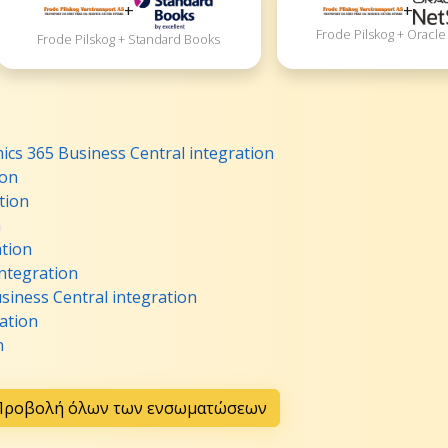
+
+
Frode Pilskog + Oracle
Frode Pilskog + Standard Books
ics 365 Business Central integration
ion
tion
n
ation
ntegration
siness Central integration
ation
n
Προβολή όλων των ενσωματώσεων