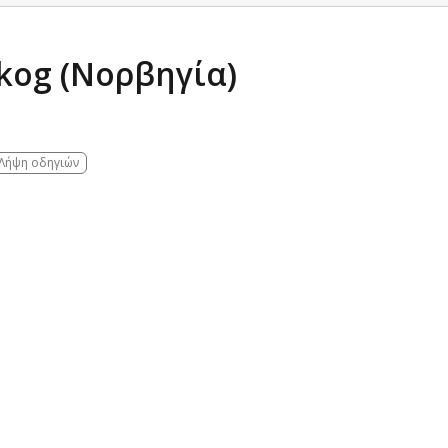
skog (Νορβηγία)
Λήψη οδηγιών