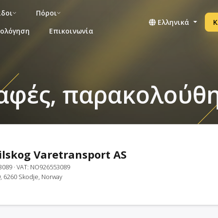
άδοι
Πόροι
Ελληνικά
Κ
μολόγηση
Επικοινωνία
επαφές, παρακολού
ilskog Varetransport AS
3089
· VAT: NO926553089
9, 6260 Skodje, Norway