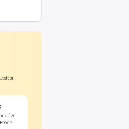
ιτείται
;
ηρωμένη
 Frode