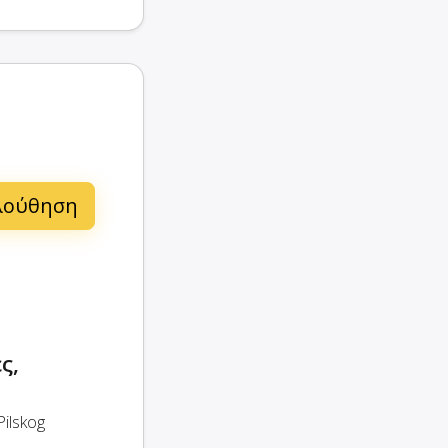
ς,
ilskog