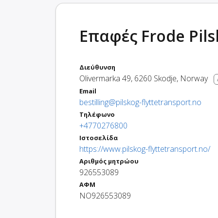
Επαφές Frode Pil
Διεύθυνση
Olivermarka 49
,
6260
Skodje
,
Norway
Email
bestilling@pilskog-flyttetransport.no
Τηλέφωνο
+4770276800
Ιστοσελίδα
https://www.pilskog-flyttetransport.no/
Αριθμός μητρώου
926553089
ΑΦΜ
NO926553089