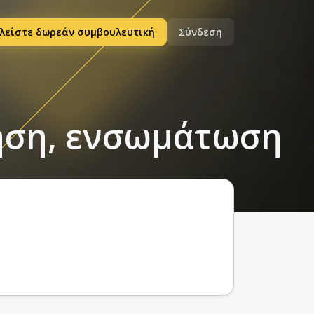
λείστε δωρεάν συμβουλευτική
Σύνδεση
θηση, ενσωμάτωση