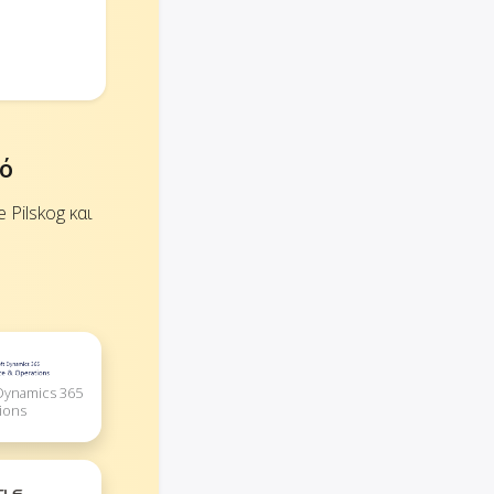
κό
Pilskog και
 Dynamics 365
ions