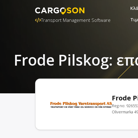
Κλ
Τι
Transport Management Software
Frode Pilskog: 
Frode P
Reg no: 92655
Olivermarka 4