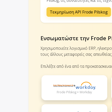
Pilskog, τις δυνατότητες και τις τεχ
Τεκμηρίωση API Frode Pilskog
Ενσωματώστε την Frode Pi
Χρησιμοποιείτε λογισμικό ERP, ηλεκτρ
τους άλλους μεταφορείς σας απευθείας 
Επιλέξτε από ένα από τα προκατασκευα
+
Frode Pilskog + Workday