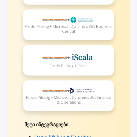
+
Frode Pilskog + Microsoft Dynamics 365 Business
Central
+
Frode Pilskog + iScala
+
Frode Pilskog + Microsoft Dynamics 365 Finance
& Operations
მეტი ინტეგრაციები
Frode Pilskog + Ongoing