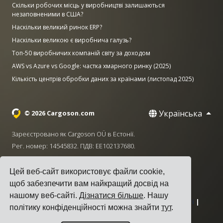
Скільки робочих місць у виробництві залишаються
незаповненими в США?
Наскільки великий ринок ERP?
Наскільки великою є виробнича галузь?
Топ-50 виробничих компаній світу за доходом
AWS vs Azure vs Google: частка хмарного ринку (2025)
Кількість центрів обробки даних за країнами (листопад 2025)
Українська
© 2026 Cargoson.com
Зареєстровано як Cargoson OÜ в Естонії.
Рег. номер: 14545832. ПДВ: EE102137680.
Головний офіс: Pärnu mnt. 141, 11314 Tallinn, Естонія
Цей веб-сайт використовує файли cookie,
·
+372 5555 0028
hello@cargoson.com
щоб забезпечити вам найкращий досвід на
нашому веб-сайті.
Дізнатися більше
. Нашу
Умови надання послуг
|
Політика конфіденційності
|
політику конфіденційності можна знайти
тут
.
Політика використання файлів cookie