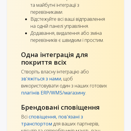
та майбутні інтеграції з
перевізниками.
Відстежуйте всі ваші відправлення
на одній панелі управління.
Додавання, видалення або зміна
перевізників є швидким і простим.
Одна інтеграція для
покриття всіх
Створіть власну інтеграцію або
зв'яжіться з нами
, щоб
використовувати один з наших готових
плагінів ERP/WMS/магазину
.
Брендовані сповіщення
Всі
сповіщення, пов'язані з
транспортом
для ваших партнерів,
клієнтів та співробітників мають ваш