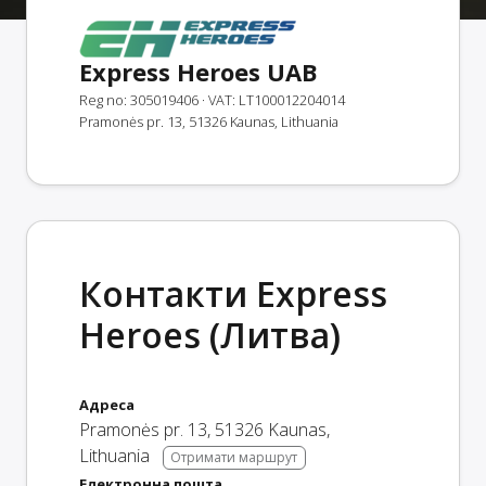
Express Heroes UAB
Reg no: 305019406
· VAT: LT100012204014
Pramonės pr. 13, 51326 Kaunas, Lithuania
Контакти Express
Heroes (Литва)
Адреса
Pramonės pr. 13
,
51326
Kaunas
,
Lithuania
Отримати маршрут
Електронна пошта