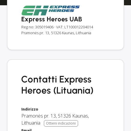
Express Heroes UAB
Reg no: 305019406
· VAT: LT100012204014
Pramonės pr. 13, 51326 Kaunas, Lithuania
Contatti Express
Heroes (Lituania)
Indirizzo
Pramonės pr. 13
,
51326
Kaunas
,
Lithuania
Ottieni indicazioni
Email