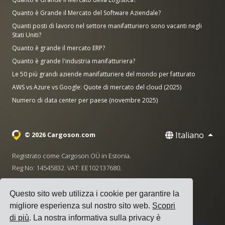
Quanto è Grande il Mercato del Software Aziendale?
Quanti posti di lavoro nel settore manifatturiero sono vacanti negli
Stati Uniti?
Quanto è grande il mercato ERP?
Quanto è grande l'industria manifatturiera?
Le 50 più grandi aziende manifatturiere del mondo per fatturato
AWS vs Azure vs Google: Quote di mercato del cloud (2025)
Numero di data center per paese (novembre 2025)
Italiano
© 2026 Cargoson.com
Registrato come Cargoson OÜ in Estonia.
Reg No: 14545832. VAT: EE102137680.
Sede centrale: Pärnu mnt. 141, 11314 Tallinn, Estonia
Questo sito web utilizza i cookie per garantire la
·
+372 5555 0028
hello@cargoson.com
migliore esperienza sul nostro sito web.
Scopri
di più
. La nostra informativa sulla privacy è
Termini di Servizio
|
Informativa sulla Privacy
|
Politica sui