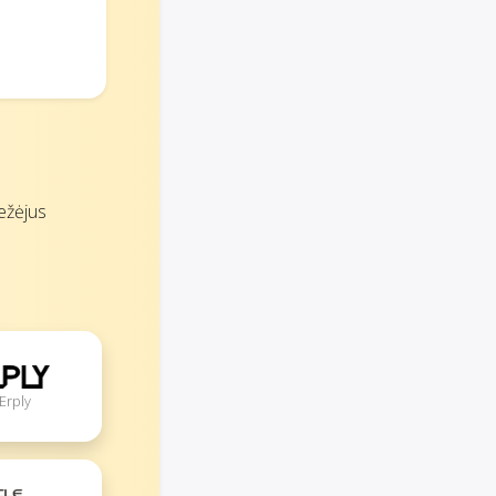
ežėjus
Erply