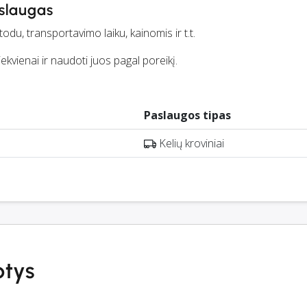
aslaugas
du, transportavimo laiku, kainomis ir t.t.
iekvienai ir naudoti juos pagal poreikį.
Paslaugos tipas
Kelių kroviniai
ptys