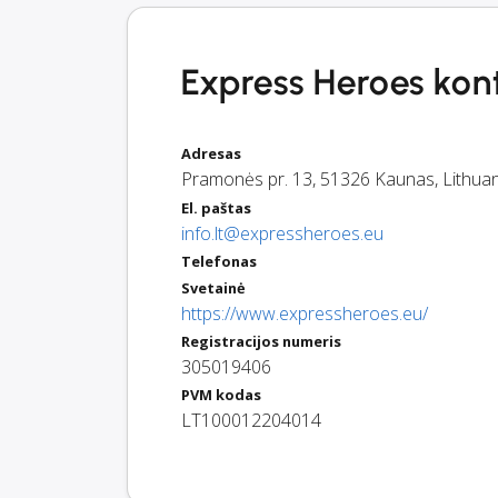
Express Heroes kont
Adresas
Pramonės pr. 13
,
51326
Kaunas
,
Lithua
El. paštas
info.lt@expressheroes.eu
Telefonas
Svetainė
https://www.expressheroes.eu/
Registracijos numeris
305019406
PVM kodas
LT100012204014