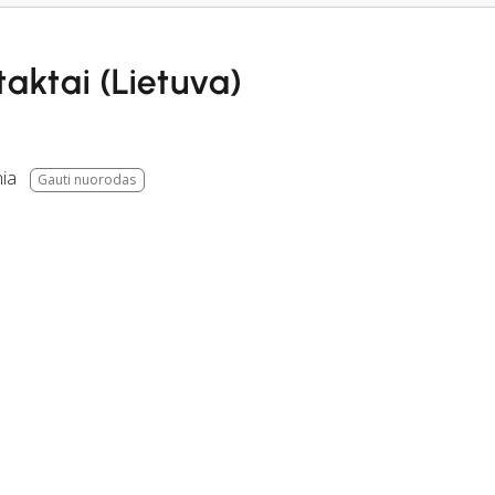
aktai (Lietuva)
nia
Gauti nuorodas