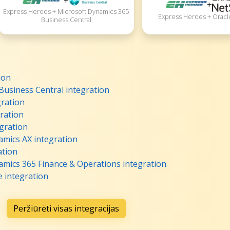
+
+
Express Heroes + Microsoft Dynamics 365
Express Heroes + Oracl
Business Central
ion
usiness Central integration
ration
ration
gration
amics AX integration
ation
mics 365 Finance & Operations integration
 integration
Peržiūrėti visas integracijas