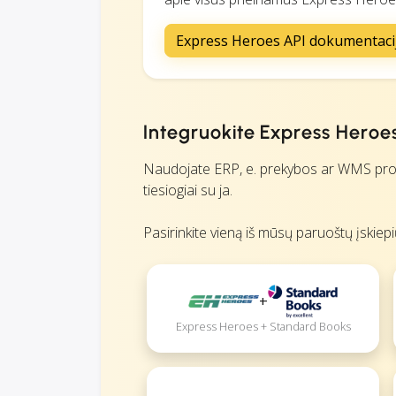
Express Heroes API dokumentaci
Integruokite Express Heroe
Naudojate ERP, e. prekybos ar WMS progr
tiesiogiai su ja.
Pasirinkite vieną iš mūsų paruoštų įskiep
+
Express Heroes + Standard Books