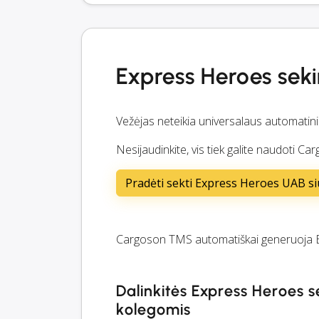
Express Heroes sek
Vežėjas neteikia universalaus automatin
Nesijaudinkite, vis tiek galite naudoti 
Pradėti sekti Express Heroes UAB s
Cargoson TMS automatiškai generuoja 
Dalinkitės Express Heroes s
kolegomis