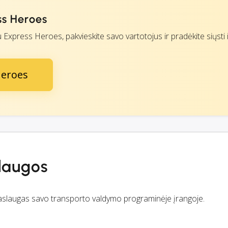
ess Heroes
su Express Heroes, pakvieskite savo vartotojus ir pradėkite siųsti i
Heroes
laugos
paslaugas savo transporto valdymo programinėje įrangoje.