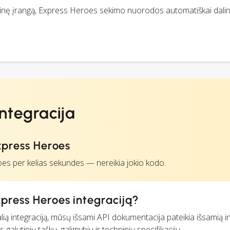
nę įrangą, Express Heroes sekimo nuorodos automatiškai dali
ntegracija
xpress Heroes
oes per kelias sekundes — nereikia jokio kodo.
xpress Heroes integraciją?
lią integraciją, mūsų išsami API dokumentacija pateikia išsamią i
alutinių taškų, galimybių ir techninių specifikacijų.