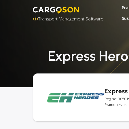
Pra
Sus
Transport Management Software
Express Heroe
Express
Reg no: 30501
Pramonės pr. 1