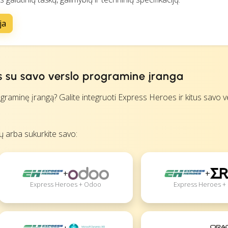
ja
s su savo verslo programine įranga
aminę įrangą? Galite integruoti Express Heroes ir kitus savo v
ių arba sukurkite savo:
+
+
Express Heroes + 
Express Heroes + Odoo