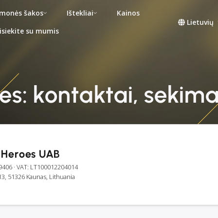
monės šakos
Ištekliai
Kainos
Lietuvių
isiekite su mumis
s: kontaktai, sekima
 Heroes UAB
9406
· VAT: LT100012204014
3, 51326 Kaunas, Lithuania