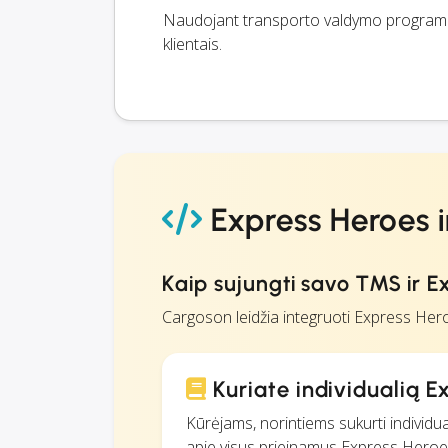
Naudojant transporto valdymo programi
klientais.
Express Heroes i
Kaip sujungti savo TMS ir E
Cargoson leidžia integruoti Express Her
Kuriate individualią E
Kūrėjams, norintiems sukurti individua
apie visus prieinamus Express Heroes g