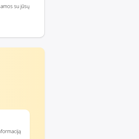
namos su jūsų
nformaciją