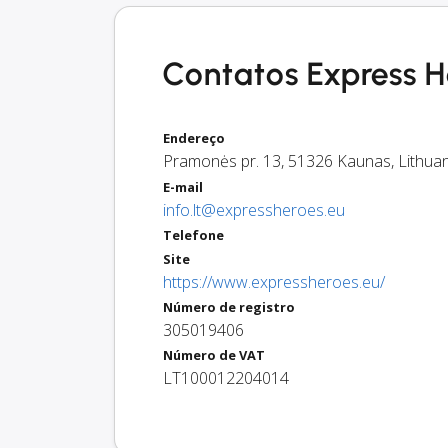
Contatos Express H
Endereço
Pramonės pr. 13
,
51326
Kaunas
,
Lithua
E-mail
info.lt@expressheroes.eu
Telefone
Site
https://www.expressheroes.eu/
Número de registro
305019406
Número de VAT
LT100012204014