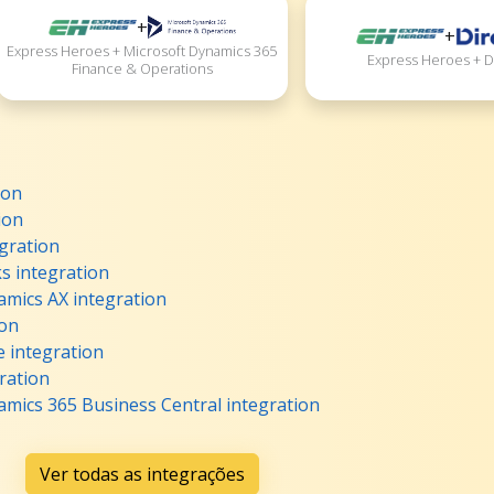
+
+
Express Heroes + Microsoft Dynamics 365
Express Heroes + D
Finance & Operations
ion
ion
gration
s integration
amics AX integration
ion
 integration
ration
mics 365 Business Central integration
Ver todas as integrações