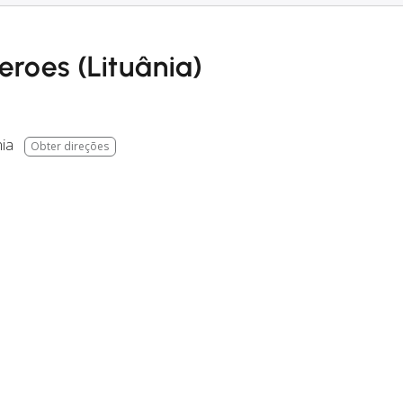
eroes (Lituânia)
nia
Obter direções