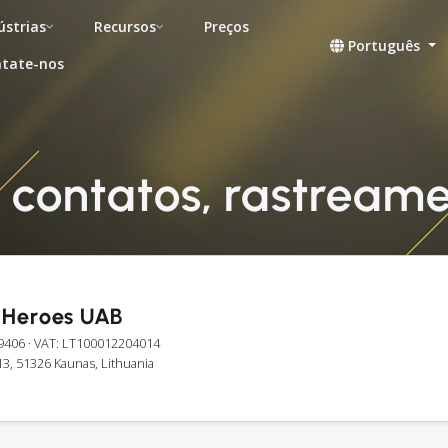
ústrias
Recursos
Preços
Português
tate-nos
 contatos, rastreame
 Heroes UAB
9406
· VAT: LT100012204014
3, 51326 Kaunas, Lithuania