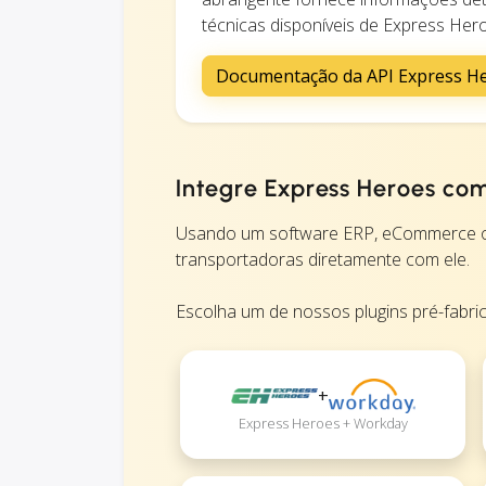
técnicas disponíveis de Express Her
Documentação da API Express H
Integre Express Heroes co
Usando um software ERP, eCommerce o
transportadoras diretamente com ele.
Escolha um de nossos plugins pré-fabri
+
Express Heroes + Workday