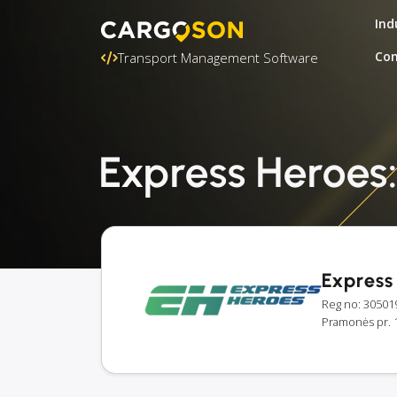
Ind
Con
Transport Management Software
Express Heroes:
Express
Reg no: 30501
Pramonės pr. 1