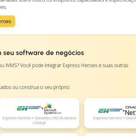
oes.
eroes
m seu software de negócios
u WMS? Você pode integrar Express Heroes e suas outras
cados ou construa o seu próprio:
+
+
Express Heroes + Dynamics 365 Business
Express Heroes + Oracl
Central