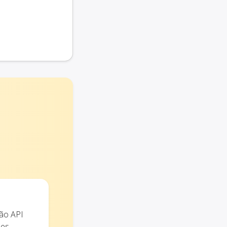
ão API
ões