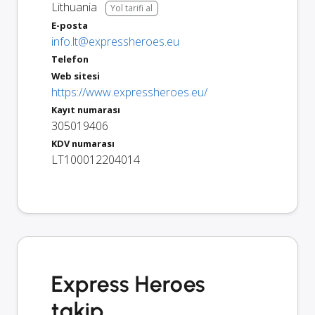
Lithuania
Yol tarifi al
E-posta
info.lt@expressheroes.eu
Telefon
Web sitesi
https://www.expressheroes.eu/
Kayıt numarası
305019406
KDV numarası
LT100012204014
Express Heroes
takip