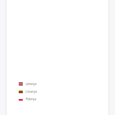
Letonya
Litvanya
Polonya