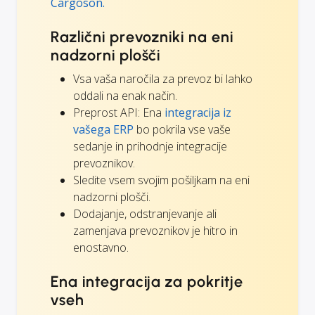
Cargoson.
Različni prevozniki na eni
nadzorni plošči
Vsa vaša naročila za prevoz bi lahko
oddali na enak način.
Preprost API: Ena
integracija iz
vašega ERP
bo pokrila vse vaše
sedanje in prihodnje integracije
prevoznikov.
Sledite vsem svojim pošiljkam na eni
nadzorni plošči.
Dodajanje, odstranjevanje ali
zamenjava prevoznikov je hitro in
enostavno.
Ena integracija za pokritje
vseh