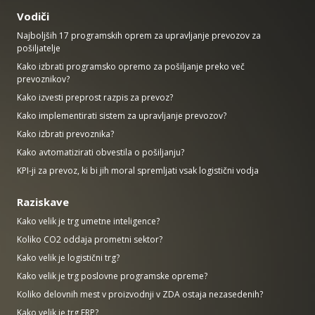
Vodiči
Najboljših 17 programskih oprem za upravljanje prevozov za
pošiljatelje
Kako izbrati programsko opremo za pošiljanje preko več
prevoznikov?
Kako izvesti preprost razpis za prevoz?
Kako implementirati sistem za upravljanje prevozov?
Kako izbrati prevoznika?
Kako avtomatizirati obvestila o pošiljanju?
KPI-ji za prevoz, ki bi jih moral spremljati vsak logistični vodja
Raziskave
Kako velik je trg umetne inteligence?
Koliko CO2 oddaja prometni sektor?
Kako velik je logistični trg?
Kako velik je trg poslovne programske opreme?
Koliko delovnih mest v proizvodnji v ZDA ostaja nezasedenih?
Kako velik je trg ERP?