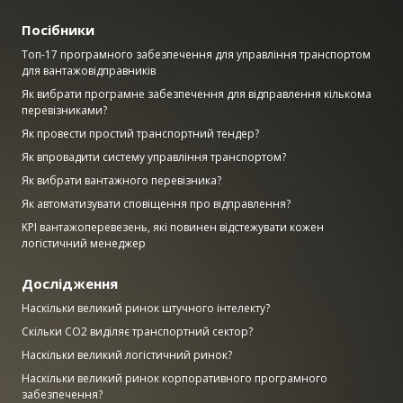
Посібники
Топ-17 програмного забезпечення для управління транспортом
для вантажовідправників
Як вибрати програмне забезпечення для відправлення кількома
перевізниками?
Як провести простий транспортний тендер?
Як впровадити систему управління транспортом?
Як вибрати вантажного перевізника?
Як автоматизувати сповіщення про відправлення?
KPI вантажоперевезень, які повинен відстежувати кожен
логістичний менеджер
Дослідження
Наскільки великий ринок штучного інтелекту?
Скільки CO2 виділяє транспортний сектор?
Наскільки великий логістичний ринок?
Наскільки великий ринок корпоративного програмного
забезпечення?