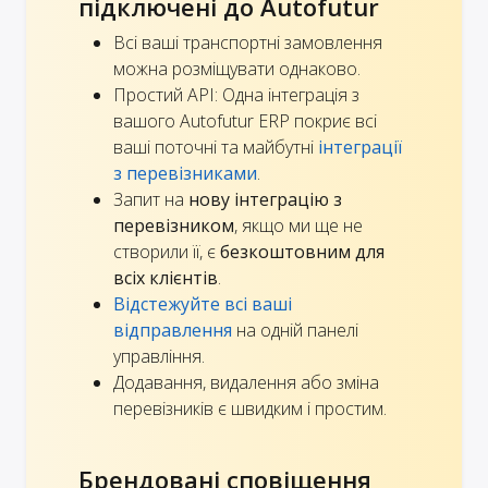
підключені до Autofutur
Всі ваші транспортні замовлення
можна розміщувати однаково.
Простий API: Одна інтеграція з
вашого Autofutur ERP покриє всі
ваші поточні та майбутні
інтеграції
з перевізниками
.
Запит на
нову інтеграцію з
перевізником
, якщо ми ще не
створили її, є
безкоштовним для
всіх клієнтів
.
Відстежуйте всі ваші
відправлення
на одній панелі
управління.
Додавання, видалення або зміна
перевізників є швидким і простим.
Брендовані сповіщення