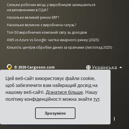
Скільки робочих місць у виробництві залишаються
незаповненими в США?
Наскільки великий ринок ERP?
Наскільки великою є виробнича галузь?
Топ-50 виробничих компаній світу за доходом
AWS vs Azure vs Google: частка хмарного ринку (2025)
Кількість центрів обробки даних за країнами (листопад 2025)
Українська
© 2026 Cargoson.com
Цей веб-сайт використовує файли cookie,
Зареєстровано як Cargoson OÜ в Естонії.
щоб забезпечити вам найкращий досвід на
Рег. номер: 14545832. ПДВ: EE102137680.
нашому веб-сайті.
Дізнатися більше
. Нашу
Головний офіс: Pärnu mnt. 141, 11314 Tallinn, Естонія
політику конфіденційності можна знайти
тут
.
·
+372 5555 0028
hello@cargoson.com
Зрозуміло
Умови надання послуг
|
Політика конфіденційності
|
Політика використання файлів cookie