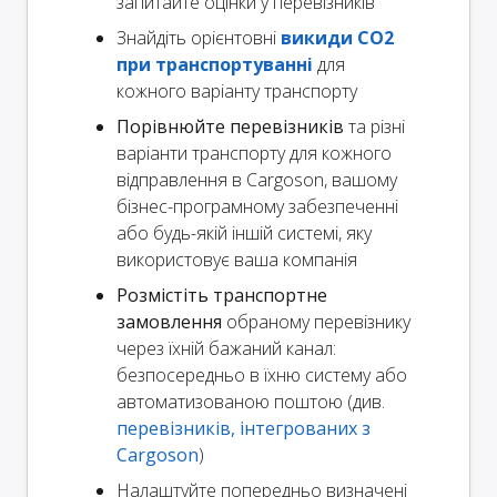
запитайте оцінки у перевізників
Знайдіть орієнтовні
викиди CO2
при транспортуванні
для
кожного варіанту транспорту
Порівнюйте перевізників
та різні
варіанти транспорту для кожного
відправлення в Cargoson, вашому
бізнес-програмному забезпеченні
або будь-якій іншій системі, яку
використовує ваша компанія
Розмістіть транспортне
замовлення
обраному перевізнику
через їхній бажаний канал:
безпосередньо в їхню систему або
автоматизованою поштою (див.
перевізників, інтегрованих з
Cargoson
)
Налаштуйте попередньо визначені