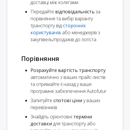
доставці між колегами
Передайте
відповідальність
за
порівняння та вибір варіанту
транспорту від
сторонніх
користувачів
або менеджерів з
закупівель/продажів до логіста
Порівняння
Розрахуйте вартість транспорту
автоматично з ваших прайс-листів
та отримайте її назад у ваше
програмне забезпечення Autofutur
Запитуйте
спотові ціни
у ваших
перевізників
Знайдіть орієнтовні
терміни
доставки
для транспорту або