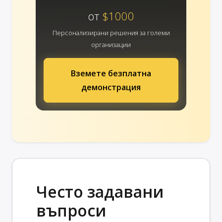
от
$1000
Персонализирани решения за големи
организации
Вземете безплатна
демонстрация
Често задавани
въпроси