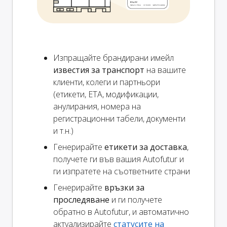
Изпращайте брандирани имейл
известия за транспорт
на вашите
клиенти, колеги и партньори
(етикети, ETA, модификации,
анулирания, номера на
регистрационни табели, документи
и т.н.)
Генерирайте
етикети за доставка
,
получете ги във вашия Autofutur и
ги изпратете на съответните страни
Генерирайте
връзки за
проследяване
и ги получете
обратно в Autofutur, и автоматично
актуализирайте
статусите на