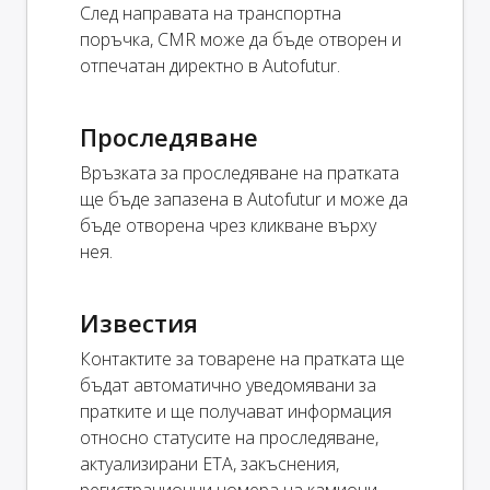
След направата на транспортна
поръчка, CMR може да бъде отворен и
отпечатан директно в Autofutur.
Проследяване
Връзката за проследяване на пратката
ще бъде запазена в Autofutur и може да
бъде отворена чрез кликване върху
нея.
Известия
Контактите за товарене на пратката ще
бъдат автоматично уведомявани за
пратките и ще получават информация
относно статусите на проследяване,
актуализирани ETA, закъснения,
регистрационни номера на камиони,