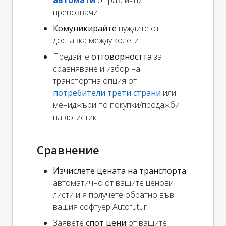
превозвачи
Комуникирайте
нуждите от
доставка между колеги
Предайте
отговорността
за
сравняване и избор на
транспортна опция от
потребители трети страни
или
мениджъри по покупки/продажби
на логистик
Сравнение
Изчислете цената на транспорта
автоматично от вашите ценови
листи и я получете обратно във
вашия софтуер Autofutur
Заявете
спот цени
от вашите