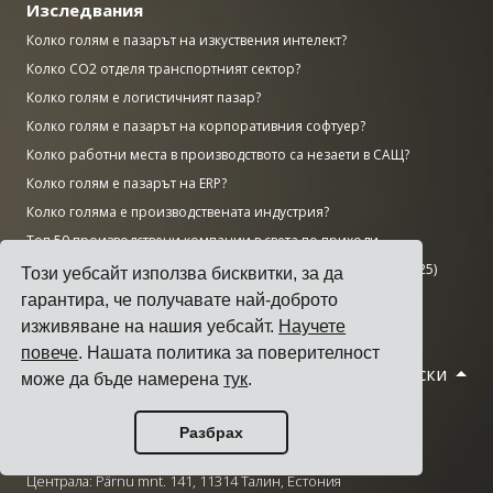
Изследвания
Колко голям е пазарът на изкуствения интелект?
Колко CO2 отделя транспортният сектор?
Колко голям е логистичният пазар?
Колко голям е пазарът на корпоративния софтуер?
Колко работни места в производството са незаети в САЩ?
Колко голям е пазарът на ERP?
Колко голяма е производствената индустрия?
Топ 50 производствени компании в света по приходи
AWS vs Azure vs Google: Пазарен дял в облачните услуги (2025)
Този уебсайт използва бисквитки, за да
Брой центрове за данни по държави (ноември 2025)
гарантира, че получавате най-доброто
изживяване на нашия уебсайт.
Научете
повече
. Нашата политика за поверителност
Български
© 2026 Cargoson.com
може да бъде намерена
тук
.
Регистрирана като Cargoson OÜ в Естония.
Разбрах
Рег. No: 14545832. ДДС: EE102137680.
Централа: Pärnu mnt. 141, 11314 Талин, Естония