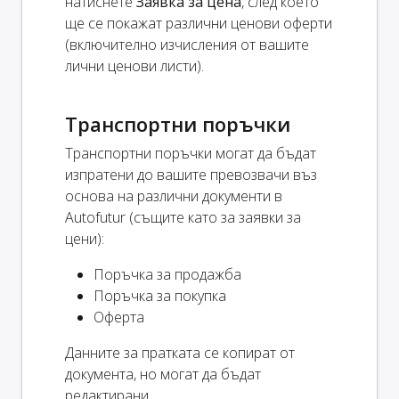
натиснете
Заявка за цена
, след което
ще се покажат различни ценови оферти
(включително изчисления от вашите
лични ценови листи).
Транспортни поръчки
Транспортни поръчки могат да бъдат
изпратени до вашите превозвачи въз
основа на различни документи в
Autofutur (същите като за заявки за
цени):
Поръчка за продажба
Поръчка за покупка
Оферта
Данните за пратката се копират от
документа, но могат да бъдат
редактирани.