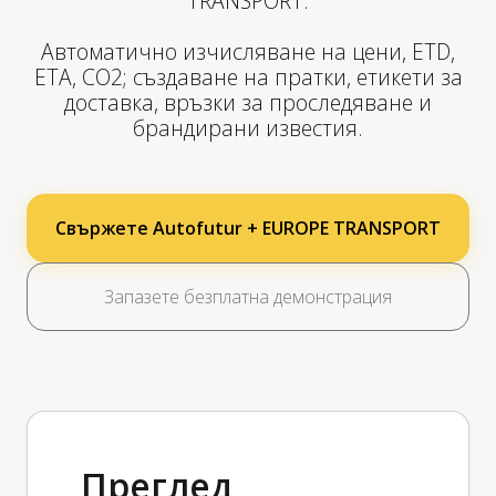
TRANSPORT.
Автоматично изчисляване на цени, ETD,
ETA, CO2; създаване на пратки, етикети за
доставка, връзки за проследяване и
брандирани известия.
Свържете Autofutur + EUROPE TRANSPORT
Запазете безплатна демонстрация
Преглед