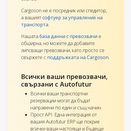
Cargoson не е посредник или спедитор,
а вашият
софтуер за управление на
транспорта
.
Нашата
база данни с превозвачи
е
обширна, но можете да добавите
липсващи превозвачи, като просто се
свържете с
поддръжката на Cargoson.
Всички ваши превозвачи,
свързани с Autofutur
Всички ваши транспортни
резервации могат да бъдат
направени по един и същ начин.
Прост API: Една интеграция от
вашия Autofutur ERP ще покрие
всички ваши настоящи и бъдещи