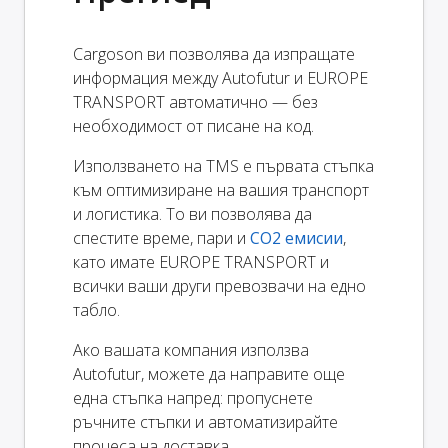
Cargoson ви позволява да изпращате
информация между Autofutur и EUROPE
TRANSPORT автоматично — без
необходимост от писане на код.
Използването на TMS е първата стъпка
към оптимизиране на вашия транспорт
и логистика. То ви позволява да
спестите време, пари и
CO2 емисии
,
като имате EUROPE TRANSPORT и
всички ваши други превозвачи на едно
табло.
Ако вашата компания използва
Autofutur, можете да направите още
една стъпка напред: пропуснете
ръчните стъпки и автоматизирайте
процеса на доставка.