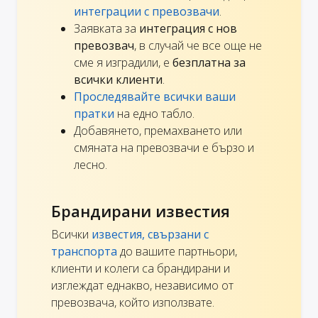
интеграции с превозвачи
.
Заявката за
интеграция с нов
превозвач
, в случай че все още не
сме я изградили, е
безплатна за
всички клиенти
.
Проследявайте всички ваши
пратки
на едно табло.
Добавянето, премахването или
смяната на превозвачи е бързо и
лесно.
Брандирани известия
Всички
известия, свързани с
транспорта
до вашите партньори,
клиенти и колеги са брандирани и
изглеждат еднакво, независимо от
превозвача, който използвате.