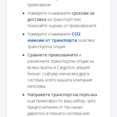
превозвачи
Намерете очакваните
срокове за
доставка
за транспорт или
поискайте оценки от превозвачите
Намерете очакваните
CO2
емисии от транспорта
за всяка
транспортна опция
Сравнете превозвачите
и
различните транспортни опции за
всяка пратка в Cargoson, вашия
бизнес софтуер или всяка друга
система, която вашата компания
използва
Направете транспортна поръчка
към превозвач по ваш избор, чрез
предпочитания от тях канал:
директно в тяхната система или