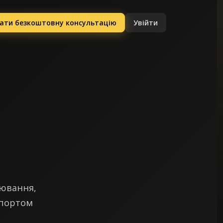
ати безкоштовну консультацію
Увійти
нювання,
спортом