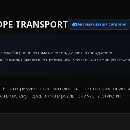
OPE TRANSPORT
Автоматизація Cargoson
ння. Cargoson автоматично надсилає підтвердження
о імені, поки ви все ще використовуєте той самий уніфіков
T та отримуйте етикетки відправлення, використовуючи
я в систему перевізника в реальному часі, а етикетки