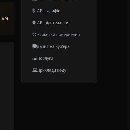
API тарифів
 API
API відстеження
Етикетки повернення
Запит на кур'єра
Послуги
Приклади коду