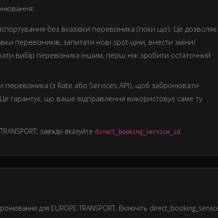
ронювання:
нспортування без вказівки перевізника (поки що). Це дозволяє
вки перевізників, запитати нові spot-ціни, внести зміни/
вати вибір перевізника іншим, перш ніж зробити остаточний
ги перевізника (з Rate або Services API), щоб забронювати
е гарантує, що ваше відправлення використовує саме ту
TRANSPORT, завжди вказуйте
.
direct_booking_service_id
ронювання для EUROPE TRANSPORT. Включіть direct_booking_servic