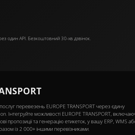
ез один API. Безкоштовний 30-хв дзвінок.
RANSPORT
о послуг перевезень EUROPE TRANSPORT через єдину
son. Інтегруйте можливості EUROPE TRANSPORT, включаю
ві пропозиції та генерацію етикеток, у вашу ERP, WMS аб
разом із 2 000+ іншими перевізниками.