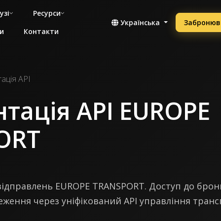
узі
Ресурси
Українська
Забронюв
и
Контакти
ація API
тація API EUROPE
ORT
ї відправлень EUROPE TRANSPORT. Доступ до бро
стеження через уніфікований API управління тран