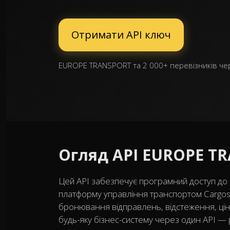
Отримати API ключ
EUROPE TRANSPORT та 2 000+ перевізників чер
Огляд API EUROPE T
Цей API забезпечує програмний доступ д
платформу управління транспортом Cargo
бронювання відправлень, відстеження, ціно
будь-яку бізнес-систему через один API — 