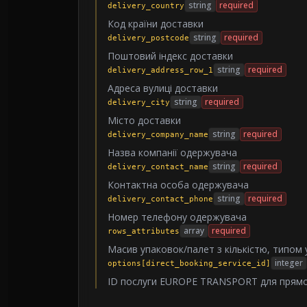
string
required
delivery_country
Код країни доставки
string
required
delivery_postcode
Поштовий індекс доставки
string
required
delivery_address_row_1
Адреса вулиці доставки
string
required
delivery_city
Місто доставки
string
required
delivery_company_name
Назва компанії одержувача
string
required
delivery_contact_name
Контактна особа одержувача
string
required
delivery_contact_phone
Номер телефону одержувача
array
required
rows_attributes
Масив упаковок/палет з кількістю, типом
integer
options[direct_booking_service_id]
ID послуги EUROPE TRANSPORT для прям