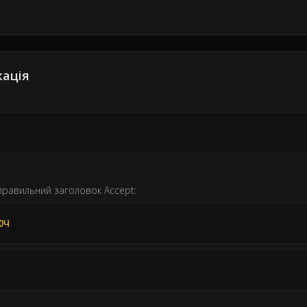
кація
 правильний заголовок Accept:
ЮЧ