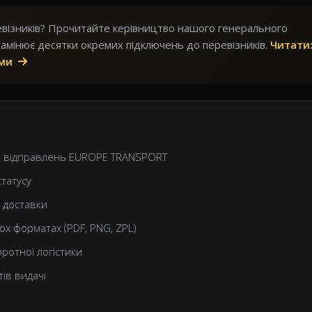
евізників? Прочитайте керівництво нашого генерального
 замінює десятки окремих підключень до перевізників.
Читати:
ами
и відправлень EUROPE TRANSPORT
татусу
 доставки
ох форматах (PDF, PNG, ZPL)
ротної логістики
ів видачі