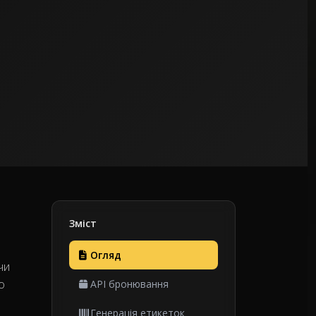
Зміст
Огляд
чи
о
API бронювання
Генерація етикеток