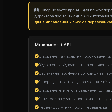
Вперше чуєте про API для кількох пер
директора про те, як одна API-інтеграція
для відправлення кількома перевізник
Можливості API
Створення та управління бронюванням
Відстеження відправлень та оновлення с
Отримання тарифних пропозицій та часу
Генерація етикеток відправлення в кільк
Створення етикеток повернення для зво
Запит розташування поштоматів та пункт
Перелік доступних послуг перевізника