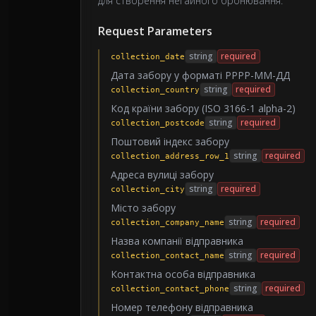
для створення негайного бронювання.
Request Parameters
string
required
collection_date
Дата забору у форматі РРРР-ММ-ДД
string
required
collection_country
Код країни забору (ISO 3166-1 alpha-2)
string
required
collection_postcode
Поштовий індекс забору
string
required
collection_address_row_1
Адреса вулиці забору
string
required
collection_city
Місто забору
string
required
collection_company_name
Назва компанії відправника
string
required
collection_contact_name
Контактна особа відправника
string
required
collection_contact_phone
Номер телефону відправника