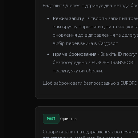
Ендпоінт Queries підтримує два методи б
Режим запиту
- Створіть запит на тра
вам вручну порівняти ціни та час доста
оновлення до відправлення та делегу
вибір перевізника в Cargoson.
Пряме бронювання
- Вкажіть ID послу
безпосередньо з EUROPE TRANSPORT. Ц
послугу, яку ви обрали.
Щоб забронювати безпосередньо з EUROPE 
POST
/queries
Створити запит на відправлення або пряме б