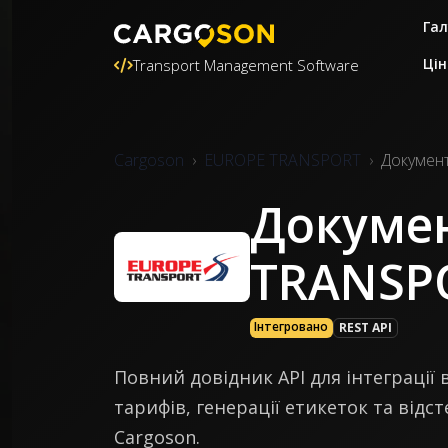
Гал
Цін
Transport Management Software
Cargoson
EUROPE TRANSPORT
Документ
Докумен
TRANSP
Інтегровано
REST API
Повний довідник API для інтеграці
тарифів, генерації етикеток та від
Cargoson.