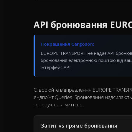
API бронювання EUR
Покращення Cargoson:
EUROPE TRANSPORT не надає API бронюва
бронювання електронною поштою від вашог
інтерфейс API.
Створюйте відправлення EUROPE TRANSPOR
ендпоінт Queries. Бронювання надсилаютьс
генеруються миттєво.
Запит vs пряме бронювання