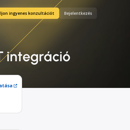
ljon ingyenes konzultációt
Bejelentkezés
 integráció
atása