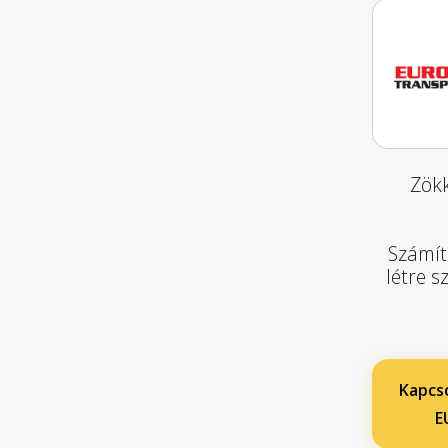
Zökk
Számít
létre s
Kapcso
E