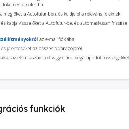
, dokumentumok stb.)
ja meg őket a Autofutur-ben, és küldje el a releváns feleknek
és kapja vissza őket a Autofutur-be, és automatikusan frissítse
szállítmányokról
az e-mail fiókjába
és jelentéseket az összes fuvarozójáról
lákat
az előre kiszámított vagy előre megállapodott összegekkel
grációs funkciók