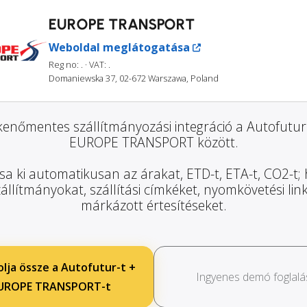
EUROPE TRANSPORT
Weboldal meglátogatása
Reg no: .
· VAT: .
Domaniewska 37, 02-672 Warszawa, Poland
enőmentes szállítmányozási integráció a Autofutur
EUROPE TRANSPORT között.
sa ki automatikusan az árakat, ETD-t, ETA-t, CO2-t;
zállítmányokat, szállítási címkéket, nyomkövetési lin
márkázott értesítéseket.
lja össze a Autofutur-t +
Ingyenes demó foglalá
UROPE TRANSPORT-t