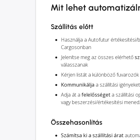
Mit lehet automatizál
Szállítás előtt
Használja a Autofutur értékesítési/
Cargosonban
Jelenítse meg az összes elérhető
sz
válasszanak
Kérjen listát a különböző fuvarozók
Kommunikálja
a szállítási igényeke
Adja át a
felelősséget
a szállítási 
vagy beszerzési/értékesítési menedz
Összehasonlítás
Számítsa ki a szállítási árat
automat