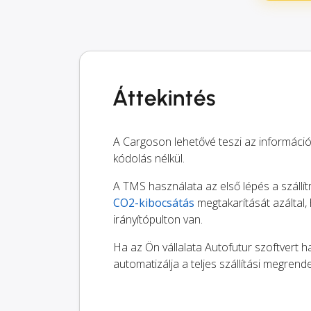
Áttekintés
A Cargoson lehetővé teszi az informác
kódolás nélkül.
A TMS használata az első lépés a szállít
CO2-kibocsátás
megtakarítását azálta
irányítópulton van.
Ha az Ön vállalata Autofutur szoftvert ha
automatizálja a teljes szállítási megrend