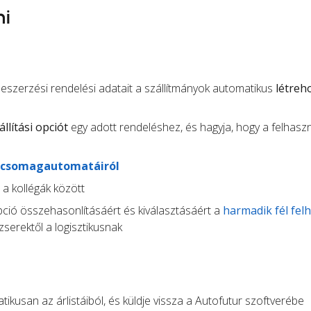
ni
beszerzési rendelési adatait a szállítmányok automatikus
létreh
állítási opciót
egy adott rendeléshez, és hagyja, hogy a felhasz
csomagautomatáiról
t a kollégák között
opció összehasonlításáért és kiválasztásáért a
harmadik fél fel
serektől a logisztikusnak
ikusan az árlistáiból, és küldje vissza a Autofutur szoftverébe