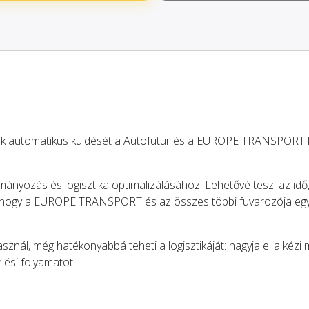
iók automatikus küldését a Autofutur és a EUROPE TRANSPORT
mányozás és logisztika optimalizálásához. Lehetővé teszi az idő
l, hogy a EUROPE TRANSPORT és az összes többi fuvarozója eg
sznál, még hatékonyabbá teheti a logisztikáját: hagyja el a kézi
elési folyamatot.