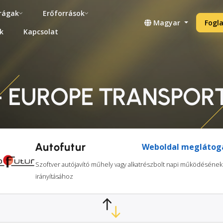
rágak
Erőforrások
Magyar
Fogla
k
Kapcsolat
+ EUROPE TRANSPORT
Autofutur
Weboldal meglátog
Szoftver autójavító műhely vagy alkatrészbolt napi működésének
irányításához