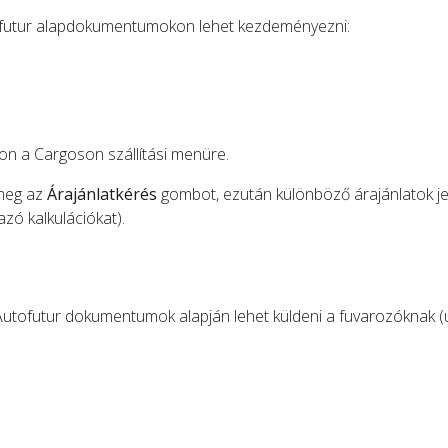
utofutur alapdokumentumokon lehet kezdeményezni:
n a Cargoson szállítási menüre.
 meg az
Árajánlatkérés
gombot, ezután különböző árajánlatok j
zó kalkulációkat).
 Autofutur dokumentumok alapján lehet küldeni a fuvarozóknak 