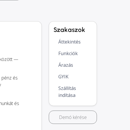
Szakaszok
Áttekintés
Funkciók
 között —
Árazás
GYIK
, pénz és
y
Szállítás
indítása
 munkát és
Demó kérése