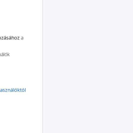
ozásához
a
nálók
használóktól