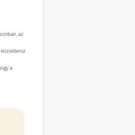
osonban, az
 közvetlenül
 hogy a