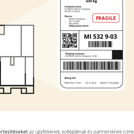
 értesítéseket
az ügyfeleknek, kollégáknak és partnereknek (címk