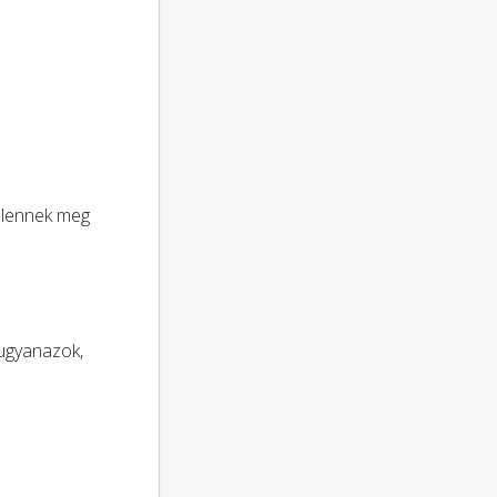
elennek meg
(ugyanazok,