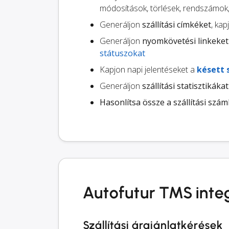
módosítások, törlések, rendszámok
Generáljon
szállítási címkéket
, kap
Generáljon
nyomkövetési linkeket
státuszokat
Kapjon napi jelentéseket a
késett 
Generáljon
szállítási statisztikákat
Hasonlítsa össze a szállítási szám
Autofutur TMS inte
Szállítási árajánlatkérések