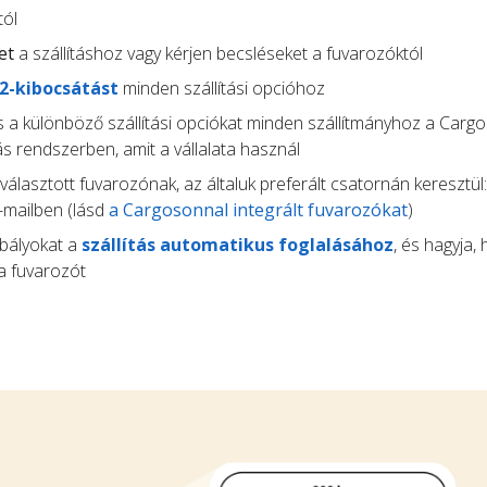
tól
et
a szállításhoz vagy kérjen becsléseket a fuvarozóktól
O2-kibocsátást
minden szállítási opcióhoz
 a különböző szállítási opciókat minden szállítmányhoz a Carg
s rendszerben, amit a vállalata használ
választott fuvarozónak, az általuk preferált csatornán keresztül:
-mailben (lásd
a Cargosonnal integrált fuvarozókat
)
abályokat a
szállítás automatikus foglalásához
, és hagyja,
a fuvarozót