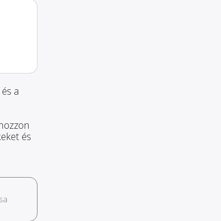
 és a
 hozzon
keket és
sa