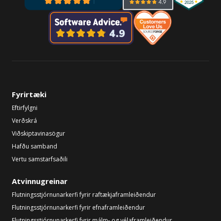
Fyrirtæki
Eftirfylgni
Verðskrá
Viðskiptavinasögur
Hafðu samband
Vertu samstarfsaðili
Atvinnugreinar
Flutningsstjórnunarkerfi fyrir raftækjaframleiðendur
Flutningsstjórnunarkerfi fyrir efnaframleiðendur
Flutningsstjórnunarkerfi fyrir málm- og vélaframleiðendur