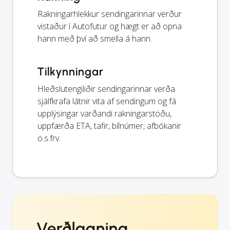
Rakningarhlekkur sendingarinnar verður
vistaður í Autofutur og hægt er að opna
hann með því að smella á hann.
Tilkynningar
Hleðslutengiliðir sendingarinnar verða
sjálfkrafa látnir vita af sendingum og fá
upplýsingar varðandi rakningarstöðu,
uppfærða ETA, tafir, bílnúmer, afbókanir
o.s.frv.
Verðlagning