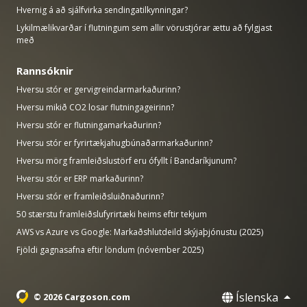
Hvernig á að sjálfvirka sendingatilkynningar?
Lykilmælikvarðar í flutningum sem allir vörustjórar ættu að fylgjast
með
Rannsóknir
Hversu stór er gervigreindarmarkaðurinn?
Hversu mikið CO2 losar flutningageirinn?
Hversu stór er flutningamarkaðurinn?
Hversu stór er fyrirtækjahugbúnaðarmarkaðurinn?
Hversu mörg framleiðslustörf eru ófyllt í Bandaríkjunum?
Hversu stór er ERP markaðurinn?
Hversu stór er framleiðsluiðnaðurinn?
50 stærstu framleiðslufyrirtæki heims eftir tekjum
AWS vs Azure vs Google: Markaðshlutdeild skýjaþjónustu (2025)
Fjöldi gagnasafna eftir löndum (nóvember 2025)
Íslenska
© 2026 Cargoson.com