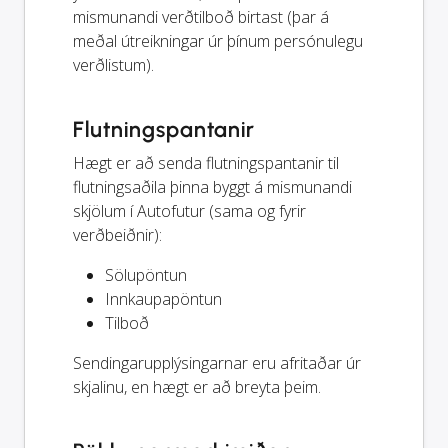
mismunandi verðtilboð birtast (þar á
meðal útreikningar úr þínum persónulegu
verðlistum).
Flutningspantanir
Hægt er að senda flutningspantanir til
flutningsaðila þinna byggt á mismunandi
skjölum í Autofutur (sama og fyrir
verðbeiðnir):
Sölupöntun
Innkaupapöntun
Tilboð
Sendingarupplýsingarnar eru afritaðar úr
skjalinu, en hægt er að breyta þeim.