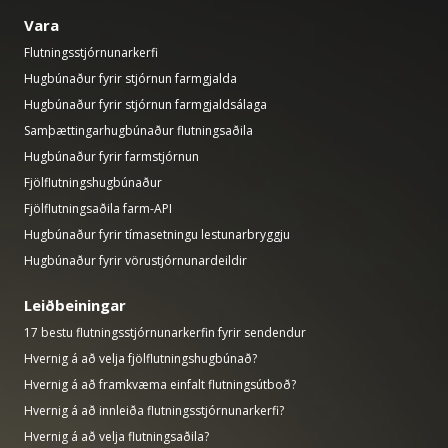
Vara
Flutningsstjórnunarkerfi
Hugbúnaður fyrir stjórnun farmgjalda
Hugbúnaður fyrir stjórnun farmgjaldsálaga
Samþættingarhugbúnaður flutningsaðila
Hugbúnaður fyrir farmstjórnun
Fjölflutningshugbúnaður
Fjölflutningsaðila farm-API
Hugbúnaður fyrir tímasetningu lestunarbryggju
Hugbúnaður fyrir vörustjórnunardeildir
Leiðbeiningar
17 bestu flutningsstjórnunarkerfin fyrir sendendur
Hvernig á að velja fjölflutningshugbúnað?
Hvernig á að framkvæma einfalt flutningsútboð?
Hvernig á að innleiða flutningsstjórnunarkerfi?
Hvernig á að velja flutningsaðila?