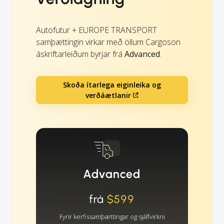
Autofutur + EUROPE TRANSPORT
samþættingin virkar með öllum Cargoson
áskriftarleiðum byrjar frá
Advanced
.
Skoða ítarlega eiginleika og
verðáætlanir
Advanced
frá
$599
Fyrir kerfissamþættingar og sjálfvirkni