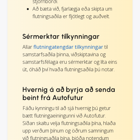
stjórnborði.
Að bæta við, fjarlægja eða skipta um
flutningsaðila er fljótlegt og auðvelt.
Sérmerktar tilkynningar
Allar
flutningatengdar tilkynningar
til
samstarfsaðila þinna, viðskiptavina og
samstarfsfélaga eru sérmerktar og líta eins
út, óháð því hvaða flutningsaðila þú notar.
Hvernig á að byrja að senda
beint frá Autofutur
Fáðu kynningu til að sjá hvernig þú getur
bætt flutningaeiningunni við Autofutur.
Síðan skaltu velja flutningsaðila þína, hlaða
upp verðum þínum og öðrum samningum
við flutningsaðila þína, bjóða notendum