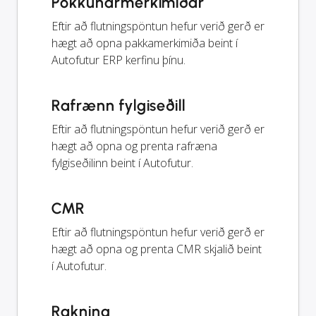
Pökkunarmerkimiðar
Eftir að flutningspöntun hefur verið gerð er
hægt að opna pakkamerkimiða beint í
Autofutur ERP kerfinu þínu.
Rafrænn fylgiseðill
Eftir að flutningspöntun hefur verið gerð er
hægt að opna og prenta rafræna
fylgiseðilinn beint í Autofutur.
CMR
Eftir að flutningspöntun hefur verið gerð er
hægt að opna og prenta CMR skjalið beint
í Autofutur.
Rakning