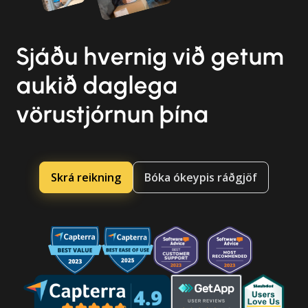
Sjáðu hvernig við getum
aukið daglega
vörustjórnun þína
Skrá reikning
Bóka ókeypis ráðgjöf