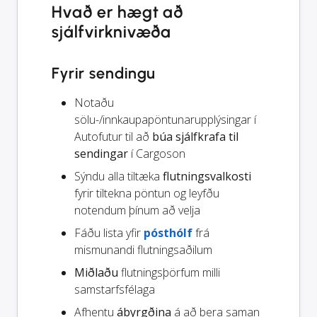
Hvað er hægt að
sjálfvirknivæða
Fyrir sendingu
Notaðu
sölu-/innkaupapöntunarupplýsingar í
Autofutur til að
búa sjálfkrafa til
sendingar
í Cargoson
Sýndu alla tiltæka
flutningsvalkosti
fyrir tiltekna pöntun og leyfðu
notendum þínum að velja
Fáðu lista yfir
pósthólf
frá
mismunandi flutningsaðilum
Miðlaðu
flutningsþörfum milli
samstarfsfélaga
Afhentu
ábyrgðina
á að bera saman