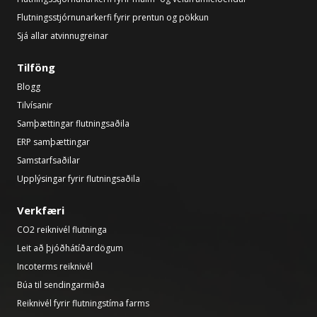
Flutningsstjórnunarkerfi fyrir prentun og pökkun
Sjá allar atvinnugreinar
Tilföng
Blogg
Tilvísanir
Samþættingar flutningsaðila
ERP samþættingar
Samstarfsaðilar
Upplýsingar fyrir flutningsaðila
Verkfæri
CO2 reiknivél flutninga
Leit að þjóðhátíðardögum
Incoterms reiknivél
Búa til sendingarmiða
Reiknivél fyrir flutningstíma farms