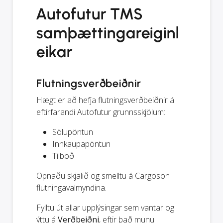
Autofutur TMS
samþættingareiginl
eikar
Flutningsverðbeiðnir
Hægt er að hefja flutningsverðbeiðnir á
eftirfarandi Autofutur grunnsskjölum:
Sölupöntun
Innkaupapöntun
Tilboð
Opnaðu skjalið og smelltu á Cargoson
flutningavalmyndina.
Fylltu út allar upplýsingar sem vantar og
ýttu á
Verðbeiðni
, eftir það munu