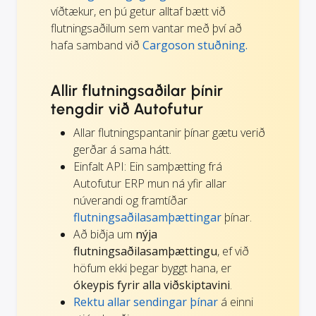
víðtækur, en þú getur alltaf bætt við
flutningsaðilum sem vantar með því að
hafa samband við
Cargoson stuðning.
Allir flutningsaðilar þínir
tengdir við Autofutur
Allar flutningspantanir þínar gætu verið
gerðar á sama hátt.
Einfalt API: Ein samþætting frá
Autofutur ERP mun ná yfir allar
núverandi og framtíðar
flutningsaðilasamþættingar
þínar.
Að biðja um
nýja
flutningsaðilasamþættingu
, ef við
höfum ekki þegar byggt hana, er
ókeypis fyrir alla viðskiptavini
.
Rektu allar sendingar þínar
á einni