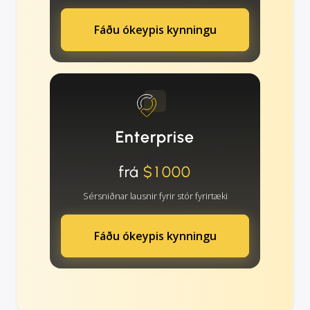
Fáðu ókeypis kynningu
Enterprise
frá
$1000
Sérsniðnar lausnir fyrir stór fyrirtæki
Fáðu ókeypis kynningu