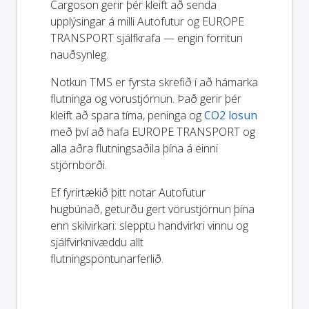
Cargoson gerir þér kleift að senda
upplýsingar á milli Autofutur og EUROPE
TRANSPORT sjálfkrafa — engin forritun
nauðsynleg.
Notkun TMS er fyrsta skrefið í að hámarka
flutninga og vörustjórnun. Það gerir þér
kleift að spara tíma, peninga og
CO2 losun
með því að hafa EUROPE TRANSPORT og
alla aðra flutningsaðila þína á einni
stjórnborði.
Ef fyrirtækið þitt notar Autofutur
hugbúnað, geturðu gert vörustjórnun þína
enn skilvirkari: slepptu handvirkri vinnu og
sjálfvirknivæddu allt
flutningspöntunarferlið.