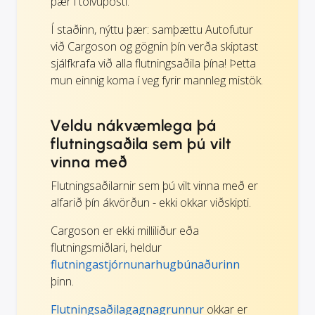
þær í tölvupósti.
Í staðinn, nýttu þær: samþættu Autofutur
við Cargoson og gögnin þín verða skiptast
sjálfkrafa við alla flutningsaðila þína! Þetta
mun einnig koma í veg fyrir mannleg mistök.
Veldu nákvæmlega þá
flutningsaðila sem þú vilt
vinna með
Flutningsaðilarnir sem þú vilt vinna með er
alfarið þín ákvörðun - ekki okkar viðskipti.
Cargoson er ekki milliliður eða
flutningsmiðlari, heldur
flutningastjórnunarhugbúnaðurinn
þinn.
Flutningsaðilagagnagrunnur
okkar er