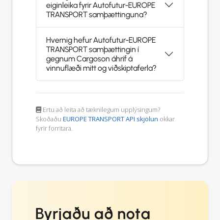
eiginleika fyrir Autofutur-EUROPE
TRANSPORT samþættinguna?
Hvernig hefur Autofutur-EUROPE
TRANSPORT samþættingin í
gegnum Cargoson áhrif á
vinnuflæði mitt og viðskiptaferla?
Ertu að leita að tæknilegum upplýsingum?
Skoðaðu
EUROPE TRANSPORT API skjölun
okkar
fyrir forritara.
Byrjaðu að nota