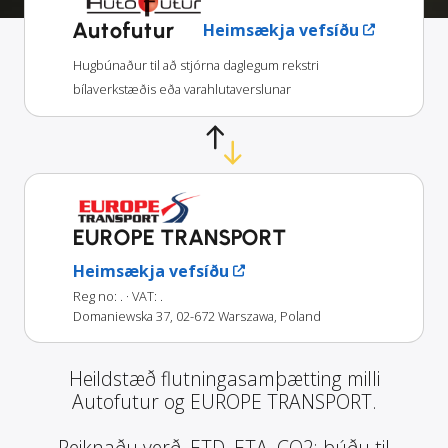
Autofutur
Heimsækja vefsíðu
Hugbúnaður til að stjórna daglegum rekstri
bílaverkstæðis eða varahlutaverslunar
EUROPE TRANSPORT
Heimsækja vefsíðu
Reg no: .
· VAT: .
Domaniewska 37, 02-672 Warszawa, Poland
Heildstæð flutningasamþætting milli
Autofutur og EUROPE TRANSPORT.
Reiknaðu verð, ETD, ETA, CO2; búðu til