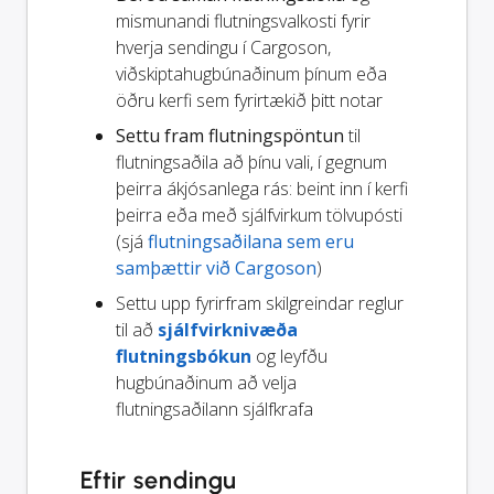
mismunandi flutningsvalkosti fyrir
hverja sendingu í Cargoson,
viðskiptahugbúnaðinum þínum eða
öðru kerfi sem fyrirtækið þitt notar
Settu fram flutningspöntun
til
flutningsaðila að þínu vali, í gegnum
þeirra ákjósanlega rás: beint inn í kerfi
þeirra eða með sjálfvirkum tölvupósti
(sjá
flutningsaðilana sem eru
samþættir við Cargoson
)
Settu upp fyrirfram skilgreindar reglur
til að
sjálfvirknivæða
flutningsbókun
og leyfðu
hugbúnaðinum að velja
flutningsaðilann sjálfkrafa
Eftir sendingu