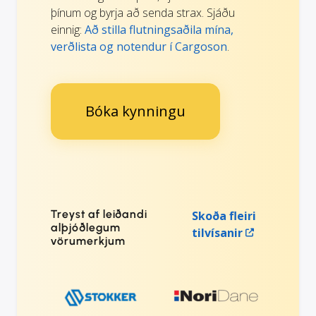
þínum og byrja að senda strax. Sjáðu
einnig:
Að stilla flutningsaðila mína,
verðlista og notendur í Cargoson
.
Bóka kynningu
Treyst af leiðandi
Skoða fleiri
alþjóðlegum
tilvísanir
vörumerkjum