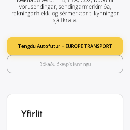
vörusendingar, sendingarmerkimiða,
rakningarhlekki og sérmerktar tilkynningar
sjálfkrafa.
Tengdu Autofutur + EUROPE TRANSPORT
Bókaðu ókeypis kynningu
Yfirlit