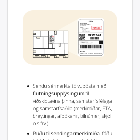
Sendu sérmerkta tölvupósta með
flutningsupplýsingum
til
viðskiptavina þinna, samstarfsfélaga
og samstarfsaðila (merkimiðar, ETA,
breytingar, afbókanir, bílnúmer, skjöl
o.s.frv.)
Búðu til
sendingarmerkimiða
, fáðu