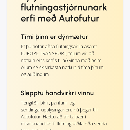
flutningastjórnunark
erfi með Autofutur
Tími þinn er dýrmætur
Ef þú notar aðra flutningsaðila ásamt
EUROPE TRANSPORT, teljum við að
notkun eins kerfis til að vinna með þeim
öllum sé skilvirkasta notkun á tíma þínum
og auðlindum.
Slepptu handvirkri vinnu
Tengiliðir þínir, pantanir og
sendingarupplýsingar eru nú þegar til í
Autofutur. Hættu að afrita þær í
mismunandi kerfi flutningsaðila eða senda