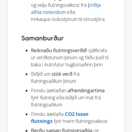
og velja flutningsvalkost frá
þriðja
aðila notendum
eða
innkaupa-/sölustjórum til vörustjóra
Samanburður
Reiknaðu flutningsverðið
sjálfkrafa
úr verðlistunum þínum og fáðu það til
baka í Autofutur hugbúnaðinn þinn
Biðjið um
stök verð
frá
flutningsaðilum þínum
Finndu áætlaðan
afhendingartíma
fyrir flutning eða biðjið um mat frá
flutningsaðilum
Finndu áætlaða
CO2 losun
flutnings
fyrir hvern flutningsvalkost
Berðu saman flutningsaðila
og