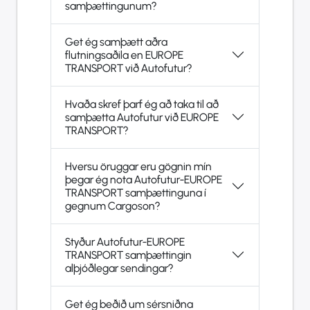
samþættingunum?
Get ég samþætt aðra
flutningsaðila en EUROPE
TRANSPORT við Autofutur?
Hvaða skref þarf ég að taka til að
samþætta Autofutur við EUROPE
TRANSPORT?
Hversu öruggar eru gögnin mín
þegar ég nota Autofutur-EUROPE
TRANSPORT samþættinguna í
gegnum Cargoson?
Styður Autofutur-EUROPE
TRANSPORT samþættingin
alþjóðlegar sendingar?
Get ég beðið um sérsniðna