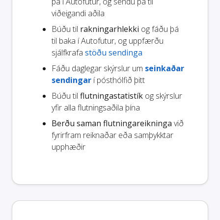
þá í Autofutur, og sendu þá til
viðeigandi aðila
Búðu til
rakningarhlekki
og fáðu þá
til baka í Autofutur, og uppfærðu
sjálfkrafa
stöðu sendinga
Fáðu daglegar skýrslur um
seinkaðar
sendingar
í pósthólfið þitt
Búðu til
flutningastatistík
og skýrslur
yfir alla flutningsaðila þína
Berðu saman flutningareikninga
við
fyrirfram reiknaðar eða samþykktar
upphæðir