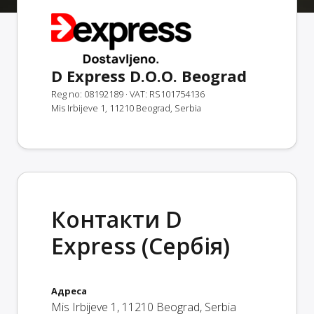
D Express D.O.O. Beograd
Reg no: 08192189
· VAT: RS101754136
Mis Irbijeve 1, 11210 Beograd, Serbia
Контакти D
Express (Сербія)
Адреса
Mis Irbijeve 1
,
11210
Beograd
,
Serbia