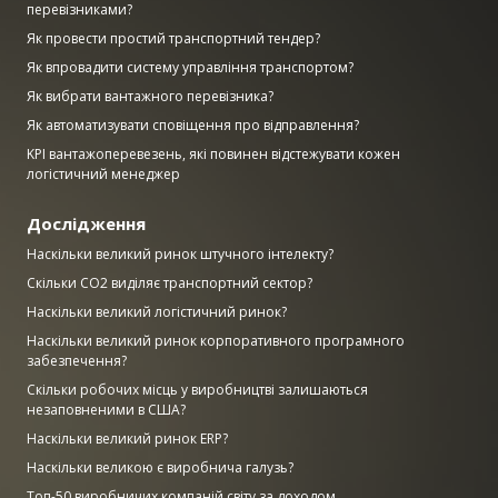
перевізниками?
Як провести простий транспортний тендер?
Як впровадити систему управління транспортом?
Як вибрати вантажного перевізника?
Як автоматизувати сповіщення про відправлення?
KPI вантажоперевезень, які повинен відстежувати кожен
логістичний менеджер
Дослідження
Наскільки великий ринок штучного інтелекту?
Скільки CO2 виділяє транспортний сектор?
Наскільки великий логістичний ринок?
Наскільки великий ринок корпоративного програмного
забезпечення?
Скільки робочих місць у виробництві залишаються
незаповненими в США?
Наскільки великий ринок ERP?
Наскільки великою є виробнича галузь?
Топ-50 виробничих компаній світу за доходом