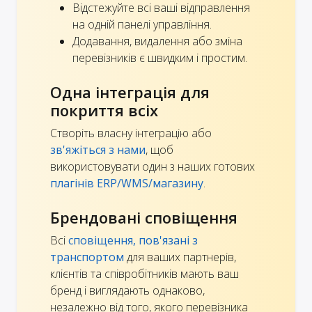
Відстежуйте всі ваші відправлення
на одній панелі управління.
Додавання, видалення або зміна
перевізників є швидким і простим.
Одна інтеграція для
покриття всіх
Створіть власну інтеграцію або
зв'яжіться з нами
, щоб
використовувати один з наших готових
плагінів ERP/WMS/магазину
.
Брендовані сповіщення
Всі
сповіщення, пов'язані з
транспортом
для ваших партнерів,
клієнтів та співробітників мають ваш
бренд і виглядають однаково,
незалежно від того, якого перевізника