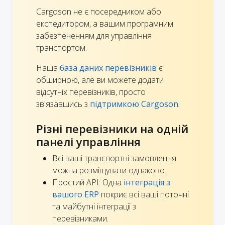
Cargoson не є посередником або
експедитором, а вашим програмним
забезпеченням для управління
транспортом.
Наша
база даних перевізників
є
обширною, але ви можете додати
відсутніх перевізників, просто
зв'язавшись з
підтримкою Cargoson.
Різні перевізники на одній
панелі управління
Всі ваші транспортні замовлення
можна розміщувати однаково.
Простий API: Одна
інтеграція з
вашого ERP
покриє всі ваші поточні
та майбутні інтеграції з
перевізниками.