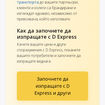
транспорта
до вашите партньори,
клиенти и колеги са брандирани и
изглеждат еднакво, независимо от
превозвача, който използвате.
Как да започнете да
изпращате с D Express
Качете вашите цени и други
споразумения с D Express, поканете
вашите потребители и започнете да
изпращате веднага.
Започнете да
изпращате с D
Express и други