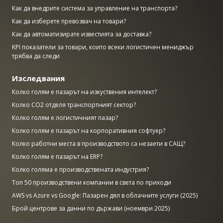
Как да внедрите система за управление на транспорта?
Как да изберете превозвач на товари?
Как да автоматизирате известията за доставка?
KPI показатели за товари, които всеки логистичен мениджър
трябва да следи
Изследвания
Колко голям е пазарът на изкуствения интелект?
Колко CO2 отделя транспортният сектор?
Колко голям е логистичният пазар?
Колко голям е пазарът на корпоративния софтуер?
Колко работни места в производството са незаети в САЩ?
Колко голям е пазарът на ERP?
Колко голяма е производствената индустрия?
Топ 50 производствени компании в света по приходи
AWS vs Azure vs Google: Пазарен дял в облачните услуги (2025)
Брой центрове за данни по държави (ноември 2025)