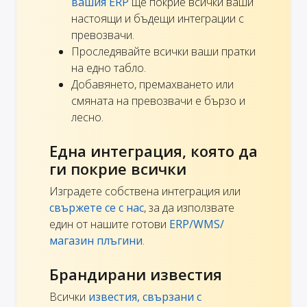
вашия ERP
ще покрие всички ваши
настоящи и бъдещи интеграции с
превозвачи.
Проследявайте всички ваши пратки
на едно табло.
Добавянето, премахването или
смяната на превозвачи е бързо и
лесно.
Една интеграция, която да
ги покрие всички
Изградете собствена интеграция или
свържете се с нас
, за да използвате
един от нашите готови
ERP/WMS/
магазин плъгини
.
Брандирани известия
Всички
известия, свързани с