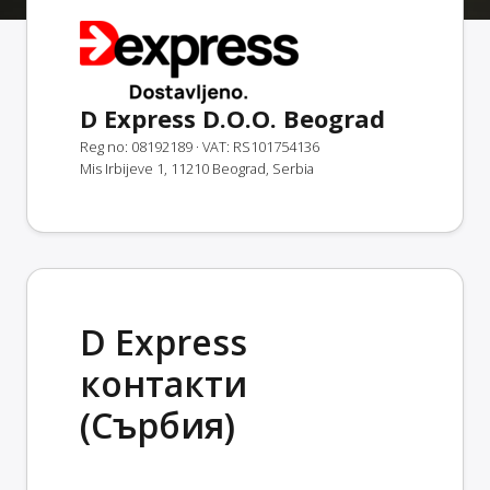
D Express D.O.O. Beograd
Reg no: 08192189
· VAT: RS101754136
Mis Irbijeve 1, 11210 Beograd, Serbia
D Express
контакти
(Сърбия)