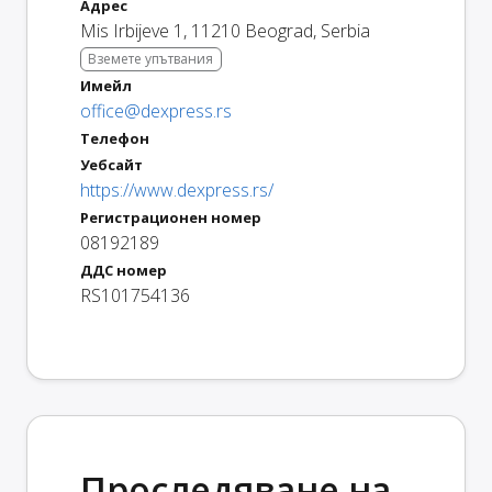
Адрес
Mis Irbijeve 1
,
11210
Beograd
,
Serbia
Вземете упътвания
Имейл
office@dexpress.rs
Телефон
Уебсайт
https://www.dexpress.rs/
Регистрационен номер
08192189
ДДС номер
RS101754136
Проследяване на