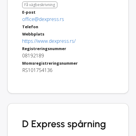
Få vägbeskrivning
E-post
office@dexpress.rs
Telefon
Webbplats
https://www.dexpress.rs/
Registreringsnummer
08192189
Momsregistreringsnummer
RS101754136
D Express spårning