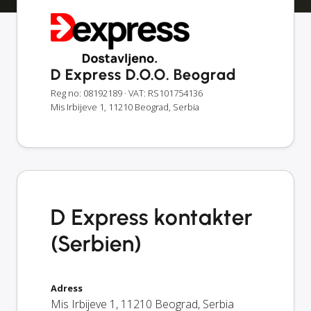
D Express D.O.O. Beograd
Reg no: 08192189
· VAT: RS101754136
Mis Irbijeve 1, 11210 Beograd, Serbia
D Express kontakter
(Serbien)
Adress
Mis Irbijeve 1
,
11210
Beograd
,
Serbia