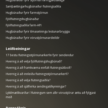
Hugbúnaður fyrir stjórnun farmgjaldsálaga
Samþættingarhugbúnaður flutningsaðila
Hugbúnaður fyrir farmstjórnun
Fjölflutningshugbúnaður
Fjölflutningsaðila farm-API
Hugbúnaður fyrir tímasetningu lestunarbryggju
Hugbúnaður fyrir vörustjórnunardeildir
Leiðbeiningar
17 bestu flutningsstjórnunarkerfin fyrir sendendur
Hvernig á að velja fjölflutningshugbúnað?
Hvernig á að framkvæma einfalt flutningsútboð?
Hvernig á að innleiða flutningsstjórnunarkerfi?
Hvernig á að velja flutningsaðila?
Hvernig á að sjálfvirka sendingatilkynningar?
Lykilmælikvarðar í flutningum sem allir vörustjórar ættu að fylgjast
með
Rannsóknir