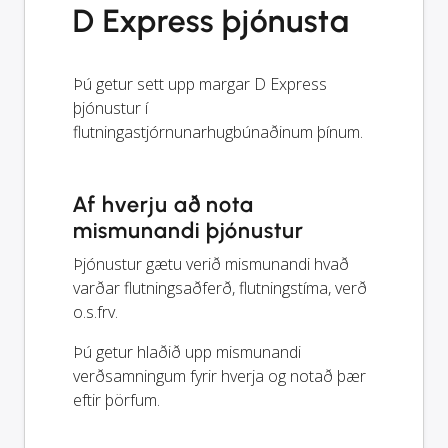
D Express þjónusta
Þú getur sett upp margar D Express
þjónustur í
flutningastjórnunarhugbúnaðinum þínum.
Af hverju að nota
mismunandi þjónustur
Þjónustur gætu verið mismunandi hvað
varðar flutningsaðferð, flutningstíma, verð
o.s.frv.
Þú getur hlaðið upp mismunandi
verðsamningum fyrir hverja og notað þær
eftir þörfum.