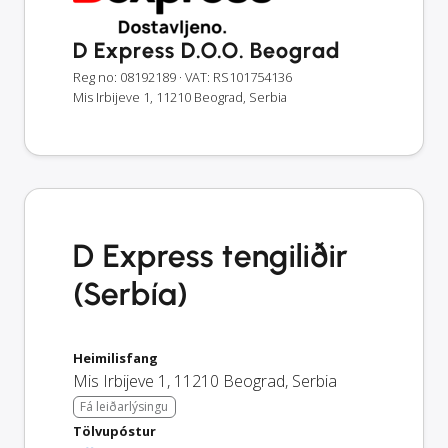
D Express D.O.O. Beograd
Reg no: 08192189
· VAT: RS101754136
Mis Irbijeve 1, 11210 Beograd, Serbia
D Express tengiliðir
(Serbía)
Heimilisfang
Mis Irbijeve 1
,
11210
Beograd
,
Serbia
Fá leiðarlýsingu
Tölvupóstur