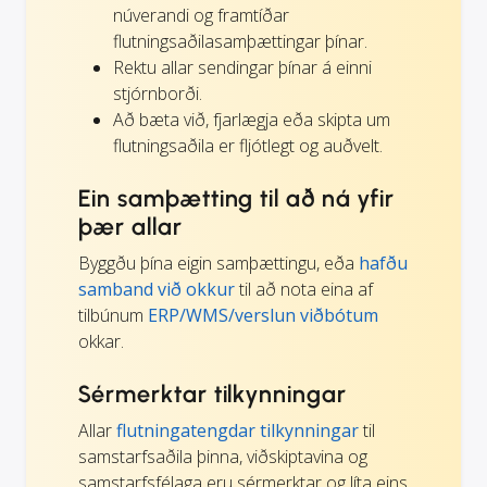
núverandi og framtíðar
flutningsaðilasamþættingar þínar.
Rektu allar sendingar þínar á einni
stjórnborði.
Að bæta við, fjarlægja eða skipta um
flutningsaðila er fljótlegt og auðvelt.
Ein samþætting til að ná yfir
þær allar
Byggðu þína eigin samþættingu, eða
hafðu
samband við okkur
til að nota eina af
tilbúnum
ERP/WMS/verslun viðbótum
okkar.
Sérmerktar tilkynningar
Allar
flutningatengdar tilkynningar
til
samstarfsaðila þinna, viðskiptavina og
samstarfsfélaga eru sérmerktar og líta eins