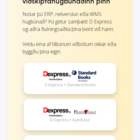
viðskiptahugbúnaðinn þinn
Notar þú ERP, netverslun eða WMS
hugbúnað? Þú getur samþætt D Express
og aðra flutningsaðila þína beint við hann.
Veldu eina af tilbúnum viðbótum okkar eða
byggðu þína eigin:
+
D Express + Standard Books
+
D Express + Autofutur