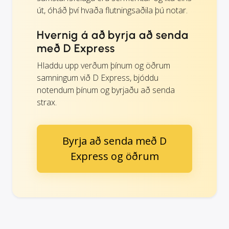
út, óháð því hvaða flutningsaðila þú notar.
Hvernig á að byrja að senda
með D Express
Hladdu upp verðum þínum og öðrum
samningum við D Express, bjóddu
notendum þínum og byrjaðu að senda
strax.
Byrja að senda með D
Express og öðrum