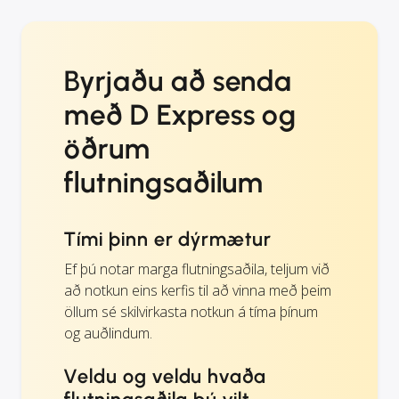
Byrjaðu að senda
með D Express og
öðrum
flutningsaðilum
Tími þinn er dýrmætur
Ef þú notar marga flutningsaðila, teljum við
að notkun eins kerfis til að vinna með þeim
öllum sé skilvirkasta notkun á tíma þínum
og auðlindum.
Veldu og veldu hvaða