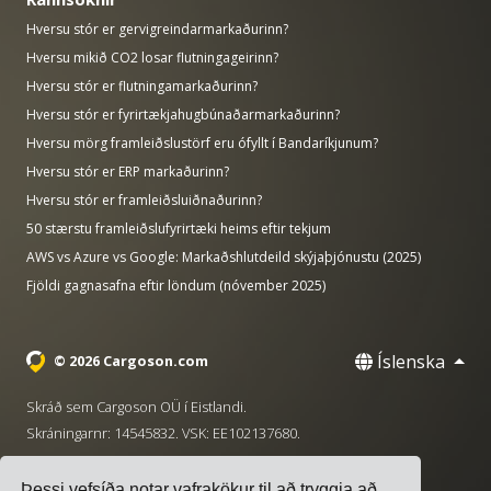
Hversu stór er gervigreindarmarkaðurinn?
Hversu mikið CO2 losar flutningageirinn?
Hversu stór er flutningamarkaðurinn?
Hversu stór er fyrirtækjahugbúnaðarmarkaðurinn?
Hversu mörg framleiðslustörf eru ófyllt í Bandaríkjunum?
Hversu stór er ERP markaðurinn?
Hversu stór er framleiðsluiðnaðurinn?
50 stærstu framleiðslufyrirtæki heims eftir tekjum
AWS vs Azure vs Google: Markaðshlutdeild skýjaþjónustu (2025)
Fjöldi gagnasafna eftir löndum (nóvember 2025)
Íslenska
© 2026 Cargoson.com
Skráð sem Cargoson OÜ í Eistlandi.
Skráningarnr: 14545832. VSK: EE102137680.
Höfuðstöðvar: Pärnu mnt. 141, 11314 Tallinn, Eistland
Þessi vefsíða notar vafrakökur til að tryggja að