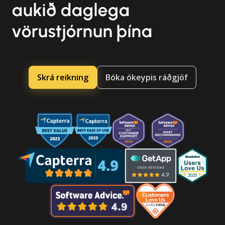
aukið daglega
vörustjórnun þína
Skrá reikning
Bóka ókeypis ráðgjöf