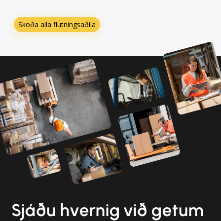
Skoða alla flutningsaðila
Sjáðu hvernig við getum