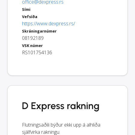
office@dexpress.rs
Sími
Vefsíða
https://www.dexpress.rs/
Skráningarnúmer
08192189
VSK númer
RS101754136
D Express rakning
Flutningsaðili býður ekki upp á alhliða
sjálfvirka rakningu.