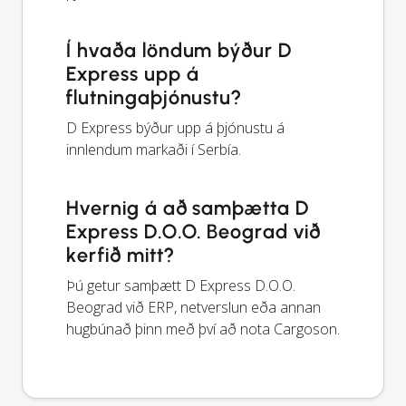
Í hvaða löndum býður D
Express upp á
flutningaþjónustu?
D Express býður upp á þjónustu á
innlendum markaði í Serbía.
Hvernig á að samþætta D
Express D.O.O. Beograd við
kerfið mitt?
Þú getur samþætt D Express D.O.O.
Beograd við ERP, netverslun eða annan
hugbúnað þinn með því að nota Cargoson.