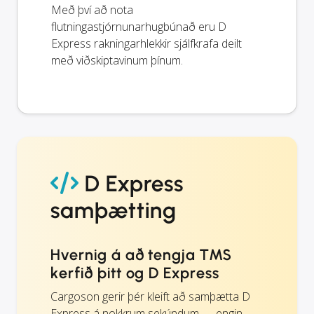
Með því að nota
flutningastjórnunarhugbúnað eru D
Express rakningarhlekkir sjálfkrafa deilt
með viðskiptavinum þínum.
D Express
samþætting
Hvernig á að tengja TMS
kerfið þitt og D Express
Cargoson gerir þér kleift að samþætta D
Express á nokkrum sekúndum — engin