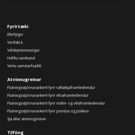
Fyrirtæki
Eftirfylgni
Verðskrá
Viðskiptavinasögur
Hafðu samband
Vertu samstarfsaðili
Atvinnugreinar
Flutningsstjórnunarkerfi fyrir raftækjaframleiðendur
Flutningsstjórnunarkerfi fyrir efnaframleiðendur
Flutningsstjórnunarkerfi fyrir málm- og vélaframleiðendur
Flutningsstjórnunarkerfi fyrir prentun og pökkun
Sjá allar atvinnugreinar
Tilföng