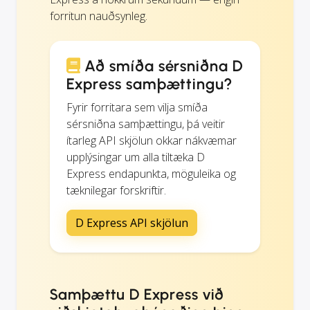
forritun nauðsynleg.
Að smíða sérsniðna D
Express samþættingu?
Fyrir forritara sem vilja smíða
sérsniðna samþættingu, þá veitir
ítarleg API skjölun okkar nákvæmar
upplýsingar um alla tiltæka D
Express endapunkta, möguleika og
tæknilegar forskriftir.
D Express API skjölun
Samþættu D Express við