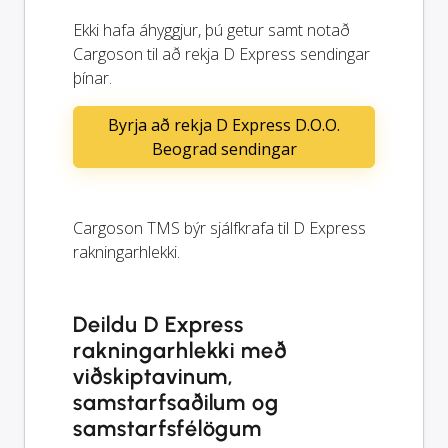
Ekki hafa áhyggjur, þú getur samt notað
Cargoson til að rekja D Express sendingar
þínar.
Byrja að rekja D Express D.O.O.
Beograd sendingar
Cargoson TMS býr sjálfkrafa til D Express
rakningarhlekki.
Deildu D Express
rakningarhlekki með
viðskiptavinum,
samstarfsaðilum og
samstarfsfélögum