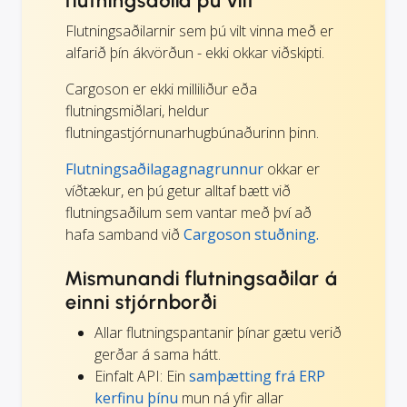
flutningsaðila þú vilt
Flutningsaðilarnir sem þú vilt vinna með er
alfarið þín ákvörðun - ekki okkar viðskipti.
Cargoson er ekki milliliður eða
flutningsmiðlari, heldur
flutningastjórnunarhugbúnaðurinn þinn.
Flutningsaðilagagnagrunnur
okkar er
víðtækur, en þú getur alltaf bætt við
flutningsaðilum sem vantar með því að
hafa samband við
Cargoson stuðning.
Mismunandi flutningsaðilar á
einni stjórnborði
Allar flutningspantanir þínar gætu verið
gerðar á sama hátt.
Einfalt API: Ein
samþætting frá ERP
kerfinu þínu
mun ná yfir allar