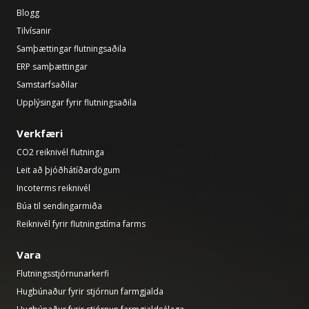
Blogg
Tilvísanir
Samþættingar flutningsaðila
ERP samþættingar
Samstarfsaðilar
Upplýsingar fyrir flutningsaðila
Verkfæri
CO2 reiknivél flutninga
Leit að þjóðhátíðardögum
Incoterms reiknivél
Búa til sendingarmiða
Reiknivél fyrir flutningstíma farms
Vara
Flutningsstjórnunarkerfi
Hugbúnaður fyrir stjórnun farmgjalda