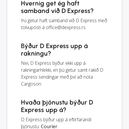
Hvernig get ég haft
samband við D Express?
Þú getur haft samband við D Express með
tölvupósti á
office@dexpress.rs
.
Býður D Express upp á
rakningu?
Nei, D Express býður ekki upp á
rakningarhlekki, en þú getur samt rakið D
Express sendingar með því að nota
Cargoson.
Hvaða þjónustu býður D
Express upp á?
D Express býður upp á eftirfarandi
þjónustu:
Courier
.