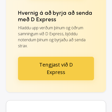
Hvernig á að byrja að senda
með D Express
Hladdu upp verðum þínum og öðrum
samningum við D Express, bjóddu
notendum þínum og byrjaðu að senda
strax.
Tengjast við D
Express