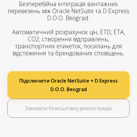
Безперебійна інтеграція вантажних
перевезень між Oracle NetSuite та D Express
D.O.O. Beograd.
Автоматичний розрахунок цін, ETD, ETA,
CO2; створення відправлень,
транспортних етикеток, посилань для
відстеження та брендованих сповіщень.
Підключити Oracle NetSuite + D Express
D.O.O. Beograd
Замовити безкоштовну демонстрацію