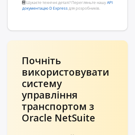
Шукаєте технічні деталі? Перегляньте нашу
API
документацію D Express
для розробників.
Почніть
використовувати
систему
управління
транспортом з
Oracle NetSuite