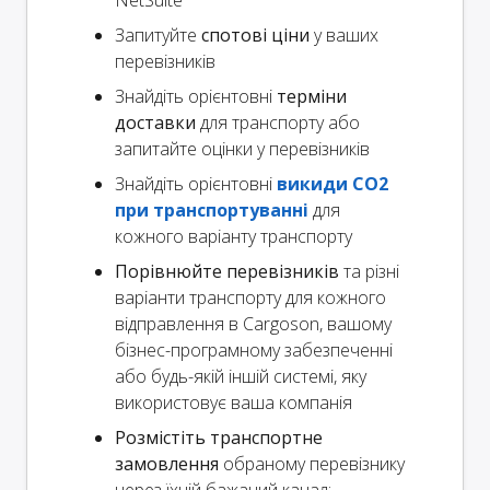
Запитуйте
спотові ціни
у ваших
перевізників
Знайдіть орієнтовні
терміни
доставки
для транспорту або
запитайте оцінки у перевізників
Знайдіть орієнтовні
викиди CO2
при транспортуванні
для
кожного варіанту транспорту
Порівнюйте перевізників
та різні
варіанти транспорту для кожного
відправлення в Cargoson, вашому
бізнес-програмному забезпеченні
або будь-якій іншій системі, яку
використовує ваша компанія
Розмістіть транспортне
замовлення
обраному перевізнику
через їхній бажаний канал: