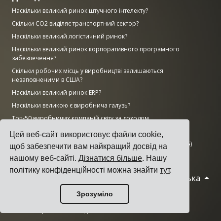
Наскільки великий ринок штучного інтелекту?
Скільки CO2 виділяє транспортний сектор?
Наскільки великий логістичний ринок?
Наскільки великий ринок корпоративного програмного
забезпечення?
Скільки робочих місць у виробництві залишаються
незаповненими в США?
Наскільки великий ринок ERP?
Наскільки великою є виробнича галузь?
Топ-50 виробничих компаній світу за доходом
AWS vs Azure vs Google: частка хмарного ринку (2025)
Цей веб-сайт використовує файли cookie,
Кількість центрів обробки даних за країнами (листопад 2025)
щоб забезпечити вам найкращий досвід на
нашому веб-сайті.
Дізнатися більше
. Нашу
політику конфіденційності можна знайти
тут
.
Українська
© 2026 Cargoson.com
Зрозуміло
Зареєстровано як Cargoson OÜ в Естонії.
Рег. номер: 14545832. ПДВ: EE102137680.