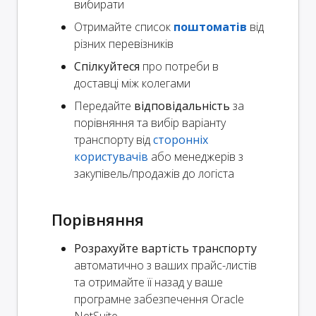
вибирати
Отримайте список
поштоматів
від
різних перевізників
Спілкуйтеся
про потреби в
доставці між колегами
Передайте
відповідальність
за
порівняння та вибір варіанту
транспорту від
сторонніх
користувачів
або менеджерів з
закупівель/продажів до логіста
Порівняння
Розрахуйте вартість транспорту
автоматично з ваших прайс-листів
та отримайте її назад у ваше
програмне забезпечення Oracle
NetSuite