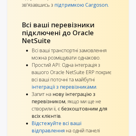
зв'язавшись з
підтримкою Cargoson.
Всі ваші перевізники
підключені до Oracle
NetSuite
Всі ваші транспортні замовлення
можна розміщувати однаково.
Простий API: Одна інтеграція з
вашого Oracle NetSuite ERP покриє
всі ваші поточні та майбутні
інтеграції з перевізниками
.
Запит на
нову інтеграцію з
перевізником
, якщо ми ще не
створили її, є
безкоштовним для
всіх клієнтів
.
Відстежуйте всі ваші
відправлення
на одній панелі