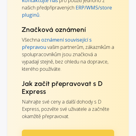
kontaktujte nás
pro použití jednoho z
našich předpřipravených
ERP/WMS/store
pluginů
.
Značková oznámení
Všechna
oznámení související s
přepravou
vašim partnerům, zákazníkům a
spolupracovníkům jsou značková a
vypadají stejně, bez ohledu na dopravce,
kterého používáte.
Jak začít přepravovat s D
Express
Nahrajte své ceny a další dohody s D
Express, pozvěte své uživatele a začněte
okamžitě přepravovat.