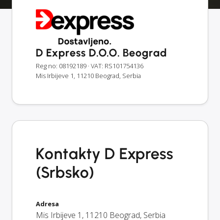
D Express D.O.O. Beograd
Reg no: 08192189
· VAT: RS101754136
Mis Irbijeve 1, 11210 Beograd, Serbia
Kontakty D Express
(Srbsko)
Adresa
Mis Irbijeve 1
,
11210
Beograd
,
Serbia