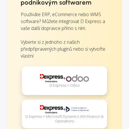
podnikovým softwarem
Používáte ERP, eCommerce nebo WMS
software? Můžete integrovat D Express a
vaše další dopravce přímo s ním.
Vyberte si z jednoho z našich
předpřipravených pluginů nebo si vytvořte
vlastní:
+
D Express + Odoo
+
D Express + Microsoft Dynamics 365 Finance &
Operations