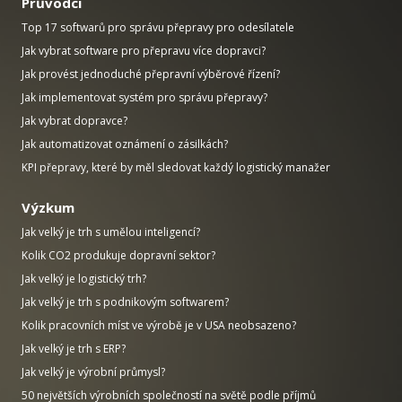
Průvodci
Top 17 softwarů pro správu přepravy pro odesílatele
Jak vybrat software pro přepravu více dopravci?
Jak provést jednoduché přepravní výběrové řízení?
Jak implementovat systém pro správu přepravy?
Jak vybrat dopravce?
Jak automatizovat oznámení o zásilkách?
KPI přepravy, které by měl sledovat každý logistický manažer
Výzkum
Jak velký je trh s umělou inteligencí?
Kolik CO2 produkuje dopravní sektor?
Jak velký je logistický trh?
Jak velký je trh s podnikovým softwarem?
Kolik pracovních míst ve výrobě je v USA neobsazeno?
Jak velký je trh s ERP?
Jak velký je výrobní průmysl?
50 největších výrobních společností na světě podle příjmů