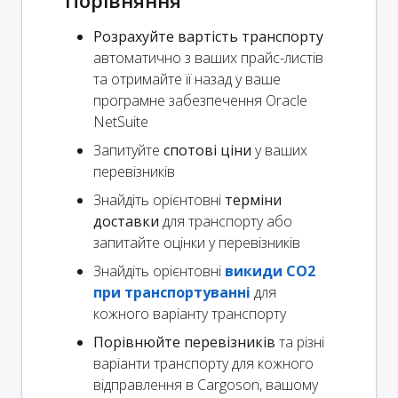
Порівняння
Розрахуйте вартість транспорту
автоматично з ваших прайс-листів
та отримайте її назад у ваше
програмне забезпечення Oracle
NetSuite
Запитуйте
спотові ціни
у ваших
перевізників
Знайдіть орієнтовні
терміни
доставки
для транспорту або
запитайте оцінки у перевізників
Знайдіть орієнтовні
викиди CO2
при транспортуванні
для
кожного варіанту транспорту
Порівнюйте перевізників
та різні
варіанти транспорту для кожного
відправлення в Cargoson, вашому