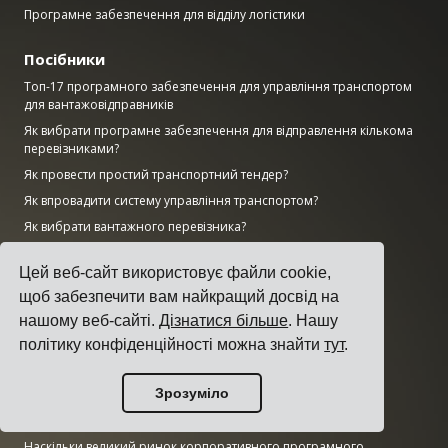
Програмне забезпечення для відділу логістики
Посібники
Топ-17 програмного забезпечення для управління транспортом
для вантажовідправників
Як вибрати програмне забезпечення для відправлення кількома
перевізниками?
Як провести простий транспортний тендер?
Як впровадити систему управління транспортом?
Як вибрати вантажного перевізника?
Як автоматизувати сповіщення про відправлення?
Цей веб-сайт використовує файли cookie,
KPI вантажоперевезень, які повинен відстежувати кожен
логістичний менеджер
щоб забезпечити вам найкращий досвід на
нашому веб-сайті.
Дізнатися більше
. Нашу
Дослідження
політику конфіденційності можна знайти
тут
.
Наскільки великий ринок штучного інтелекту?
Зрозуміло
Скільки CO2 виділяє транспортний сектор?
Наскільки великий логістичний ринок?
Наскільки великий ринок корпоративного програмного