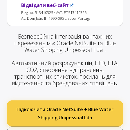
Відвідати веб-сайт
Reg no: 513410325
· VAT: PT513410325
Av. Dom João II , 1990-095 Lisboa, Portugal
Безперебійна інтеграція вантажних
перевезень між Oracle NetSuite та Blue
Water Shipping Unipessoal Lda .
Автоматичний розрахунок цін, ETD, ETA,
CO2; створення відправлень,
транспортних етикеток, посилань для
відстеження та брендованих сповіщень.
Підключити Oracle NetSuite + Blue Water
Shipping Unipessoal Lda