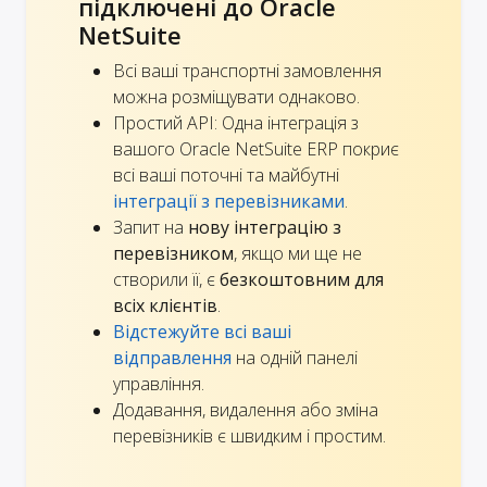
підключені до Oracle
NetSuite
Всі ваші транспортні замовлення
можна розміщувати однаково.
Простий API: Одна інтеграція з
вашого Oracle NetSuite ERP покриє
всі ваші поточні та майбутні
інтеграції з перевізниками
.
Запит на
нову інтеграцію з
перевізником
, якщо ми ще не
створили її, є
безкоштовним для
всіх клієнтів
.
Відстежуйте всі ваші
відправлення
на одній панелі
управління.
Додавання, видалення або зміна
перевізників є швидким і простим.