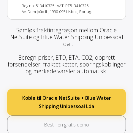
Reg no: 513410325
· VAT: PT513410325
Av. Dom João II , 1990-095 Lisboa, Portugal
Sømløs fraktintegrasjon mellom Oracle
NetSuite og Blue Water Shipping Unipessoal
Lda .
Beregn priser, ETD, ETA, CO2; opprett
forsendelser, fraktetiketter, sporingskoblinger
og merkede varsler automatisk.
Koble til Oracle NetSuite + Blue Water
Shipping Unipessoal Lda
Bestill en gratis demo