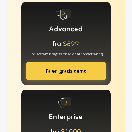
Advanced
fra
$599
For systemintegrasjoner og automatisering
Få en gratis demo
Enterprise
fra
$1000