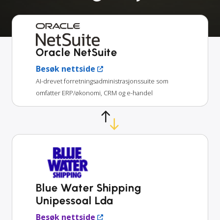
Oracle NetSuite
Besøk nettside
AI-drevet forretningsadministrasjonssuite som
omfatter ERP/økonomi, CRM og e-handel
Blue Water Shipping
Unipessoal Lda
Besøk nettside