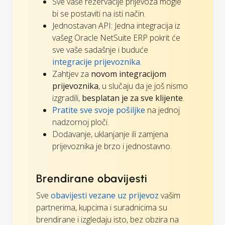
Sve vaše rezervacije prijevoza mogle
bi se postaviti na isti način.
Jednostavan API: Jedna integracija iz
vašeg Oracle NetSuite ERP pokrit će
sve vaše sadašnje i buduće
integracije prijevoznika
.
Zahtjev za
novom integracijom
prijevoznika
, u slučaju da je još nismo
izgradili,
besplatan je za sve klijente
.
Pratite sve svoje pošiljke
na jednoj
nadzornoj ploči.
Dodavanje, uklanjanje ili zamjena
prijevoznika je brzo i jednostavno.
Brendirane obavijesti
Sve
obavijesti vezane uz prijevoz
vašim
partnerima, kupcima i suradnicima su
brendirane i izgledaju isto, bez obzira na