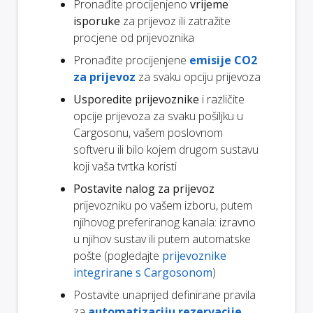
Pronađite procijenjeno
vrijeme
isporuke
za prijevoz ili zatražite
procjene od prijevoznika
Pronađite procijenjene
emisije CO2
za prijevoz
za svaku opciju prijevoza
Usporedite prijevoznike
i različite
opcije prijevoza za svaku pošiljku u
Cargosonu, vašem poslovnom
softveru ili bilo kojem drugom sustavu
koji vaša tvrtka koristi
Postavite nalog za prijevoz
prijevozniku po vašem izboru, putem
njihovog preferiranog kanala: izravno
u njihov sustav ili putem automatske
pošte (pogledajte
prijevoznike
integrirane s Cargosonom
)
Postavite unaprijed definirane pravila
za
automatizaciju rezervacije