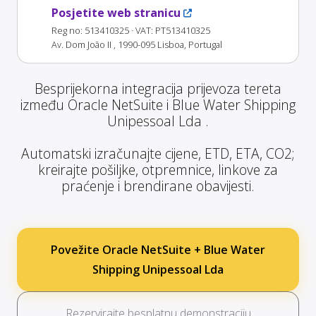
Posjetite web stranicu
Reg no: 513410325
· VAT: PT513410325
Av. Dom João II , 1990-095 Lisboa, Portugal
Besprijekorna integracija prijevoza tereta
između Oracle NetSuite i Blue Water Shipping
Unipessoal Lda .
Automatski izračunajte cijene, ETD, ETA, CO2;
kreirajte pošiljke, otpremnice, linkove za
praćenje i brendirane obavijesti.
Povežite Oracle NetSuite + Blue Water
Shipping Unipessoal Lda
Rezervirajte besplatnu demonstraciju