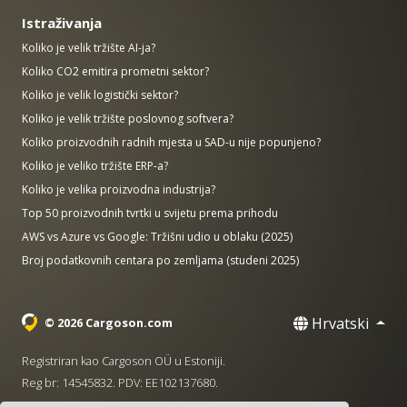
Istraživanja
Koliko je velik tržište AI-ja?
Koliko CO2 emitira prometni sektor?
Koliko je velik logistički sektor?
Koliko je velik tržište poslovnog softvera?
Koliko proizvodnih radnih mjesta u SAD-u nije popunjeno?
Koliko je veliko tržište ERP-a?
Koliko je velika proizvodna industrija?
Top 50 proizvodnih tvrtki u svijetu prema prihodu
AWS vs Azure vs Google: Tržišni udio u oblaku (2025)
Broj podatkovnih centara po zemljama (studeni 2025)
Hrvatski
© 2026 Cargoson.com
Registriran kao Cargoson OÜ u Estoniji.
Reg br: 14545832. PDV: EE102137680.