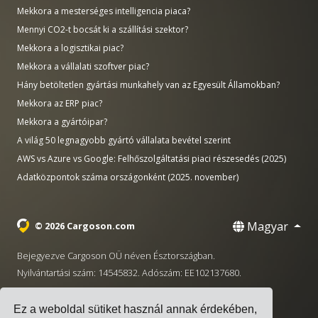
Mekkora a mesterséges intelligencia piaca?
Mennyi CO2-t bocsát ki a szállítási szektor?
Mekkora a logisztikai piac?
Mekkora a vállalati szoftver piac?
Hány betöltetlen gyártási munkahely van az Egyesült Államokban?
Mekkora az ERP piac?
Mekkora a gyártóipar?
A világ 50 legnagyobb gyártó vállalata bevétel szerint
AWS vs Azure vs Google: Felhőszolgáltatási piaci részesedés (2025)
Adatközpontok száma országonként (2025. november)
Magyar
© 2026 Cargoson.com
Bejegyezve Cargoson OÜ néven Észtországban.
Nyilvántartási szám: 14545832. Adószám: EE102137680.
Székhely: Pärnu mnt. 141, 11314 Tallinn, Észtország
Ez a weboldal sütiket használ annak érdekében,
·
+372 5555 0028
hello@cargoson.com