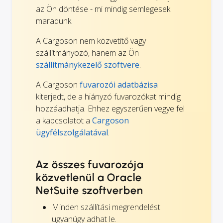
az Ön döntése - mi mindig semlegesek
maradunk.
A Cargoson nem közvetítő vagy
szállítmányozó, hanem az Ön
szállítmánykezelő szoftvere
.
A Cargoson
fuvarozói adatbázisa
kiterjedt, de a hiányzó fuvarozókat mindig
hozzáadhatja. Ehhez egyszerűen vegye fel
a kapcsolatot a
Cargoson
ügyfélszolgálatával
.
Az összes fuvarozója
közvetlenül a Oracle
NetSuite szoftverben
Minden szállítási megrendelést
ugyanúgy adhat le.