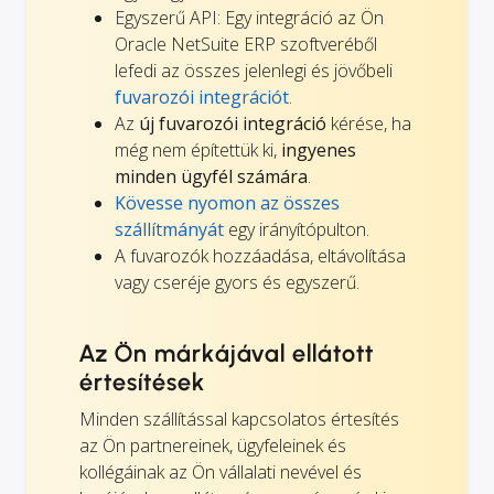
Egyszerű API: Egy integráció az Ön
Oracle NetSuite ERP szoftveréből
lefedi az összes jelenlegi és jövőbeli
fuvarozói integrációt
.
Az
új fuvarozói integráció
kérése, ha
még nem építettük ki,
ingyenes
minden ügyfél számára
.
Kövesse nyomon az összes
szállítmányát
egy irányítópulton.
A fuvarozók hozzáadása, eltávolítása
vagy cseréje gyors és egyszerű.
Az Ön márkájával ellátott
értesítések
Minden szállítással kapcsolatos értesítés
az Ön partnereinek, ügyfeleinek és
kollégáinak az Ön vállalati nevével és