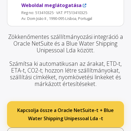
Weboldal meglátogatása
Reg no: 513410325
· VAT: PT513410325
Av. Dom João II , 1990-095 Lisboa, Portugal
Zökkenőmentes szállítmányozási integráció a
Oracle NetSuite és a Blue Water Shipping
Unipessoal Lda között.
Számítsa ki automatikusan az árakat, ETD-t,
ETA-t, CO2-t; hozzon létre szállítmányokat,
szállítási címkéket, nyomkövetési linkeket és
márkázott értesítéseket.
Kapcsolja össze a Oracle NetSuite-t + Blue
Water Shipping Unipessoal Lda -t