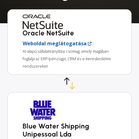
Oracle NetSuite
Weboldal meglátogatása
AI-alapú vállalatirányítási csomag, amely magában
foglalja az ERP/pénzügyi, CRM és e-kereskedelmi
rendszereket
Blue Water Shipping
Unipessoal Lda