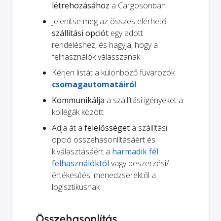
létrehozásához
a Cargosonban
Jelenítse meg az összes elérhető
szállítási opciót
egy adott
rendeléshez, és hagyja, hogy a
felhasználók válasszanak
Kérjen listát a különböző fuvarozók
csomagautomatáiról
Kommunikálja
a szállítási igényeket a
kollégák között
Adja át a
felelősséget
a szállítási
opció összehasonlításáért és
kiválasztásáért a
harmadik fél
felhasználóktól
vagy beszerzési/
értékesítési menedzserektől a
logisztikusnak
Összehasonlítás