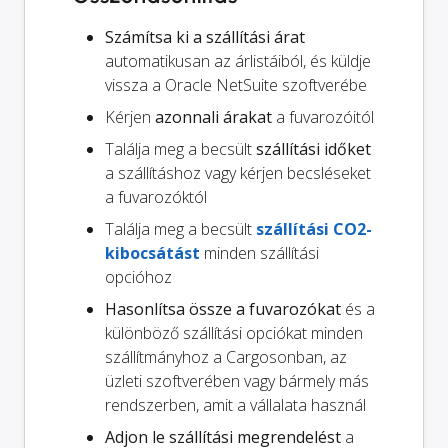
Számítsa ki a szállítási árat
automatikusan az árlistáiból, és küldje
vissza a Oracle NetSuite szoftverébe
Kérjen
azonnali árakat
a fuvarozóitól
Találja meg a becsült
szállítási időket
a szállításhoz vagy kérjen becsléseket
a fuvarozóktól
Találja meg a becsült
szállítási CO2-
kibocsátást
minden szállítási
opcióhoz
Hasonlítsa össze a fuvarozókat
és a
különböző szállítási opciókat minden
szállítmányhoz a Cargosonban, az
üzleti szoftverében vagy bármely más
rendszerben, amit a vállalata használ
Adjon le szállítási megrendelést
a