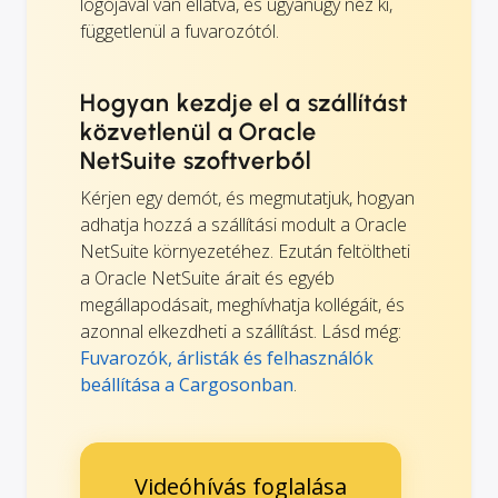
logójával van ellátva, és ugyanúgy néz ki,
függetlenül a fuvarozótól.
Hogyan kezdje el a szállítást
közvetlenül a Oracle
NetSuite szoftverből
Kérjen egy demót, és megmutatjuk, hogyan
adhatja hozzá a szállítási modult a Oracle
NetSuite környezetéhez. Ezután feltöltheti
a Oracle NetSuite árait és egyéb
megállapodásait, meghívhatja kollégáit, és
azonnal elkezdheti a szállítást. Lásd még:
Fuvarozók, árlisták és felhasználók
beállítása a Cargosonban
.
Videóhívás foglalása