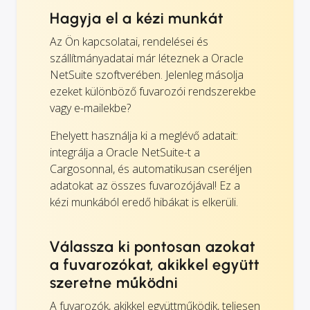
Hagyja el a kézi munkát
Az Ön kapcsolatai, rendelései és
szállítmányadatai már léteznek a Oracle
NetSuite szoftverében. Jelenleg másolja
ezeket különböző fuvarozói rendszerekbe
vagy e-mailekbe?
Ehelyett használja ki a meglévő adatait:
integrálja a Oracle NetSuite-t a
Cargosonnal, és automatikusan cseréljen
adatokat az összes fuvarozójával! Ez a
kézi munkából eredő hibákat is elkerüli.
Válassza ki pontosan azokat
a fuvarozókat, akikkel együtt
szeretne működni
A fuvarozók, akikkel együttműködik, teljesen