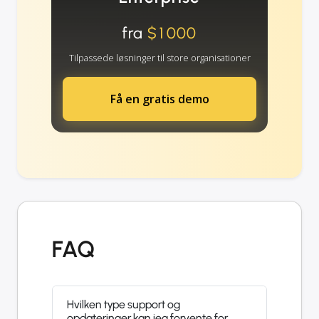
fra
$1000
Tilpassede løsninger til store organisationer
Få en gratis demo
FAQ
Hvilken type support og
opdateringer kan jeg forvente for