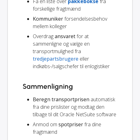
Få en liste over
pakkebokse
fra
forskellige fragtmænd
Kommuniker
forsendelsesbehov
mellem kolleger
Overdrag
ansvaret
for at
sammenligne og vælge en
transportmulighed fra
tredjepartsbrugere
eller
indkøbs-/salgschefer til enlogistiker
Sammenligning
Beregn transportprisen
automatisk
fra dine prislister og modtag den
tilbage til dit Oracle NetSuite software
Anmod om
spotpriser
fra dine
fragtmænd