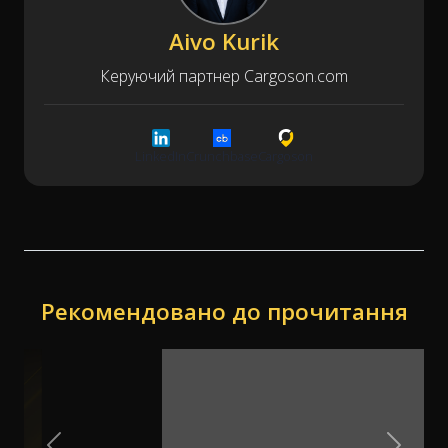
Aivo Kurik
Керуючий партнер Cargoson.com
LinkedIn
Crunchbase
Cargoson
Рекомендовано до прочитання
Previous Slide
Next Sl