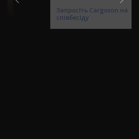
Запросіть Cargoson на
співбесіду