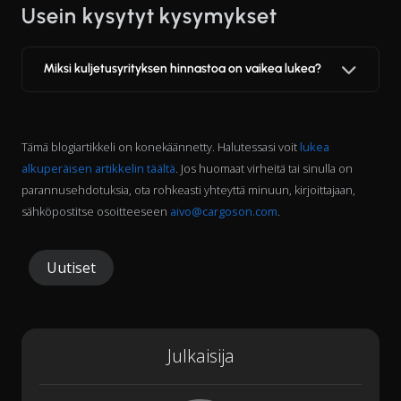
Usein kysytyt kysymykset
Miksi kuljetusyrityksen hinnastoa on vaikea lukea?
Tämä blogiartikkeli on konekäännetty. Halutessasi voit
lukea
alkuperäisen artikkelin täältä
. Jos huomaat virheitä tai sinulla on
parannusehdotuksia, ota rohkeasti yhteyttä minuun, kirjoittajaan,
sähköpostitse osoitteeseen
aivo@cargoson.com
.
Uutiset
Julkaisija