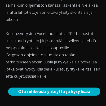
sama kuin ohjelmiston kanssa, laskenta ei vie aikaa,
mutta lähtötietojen on oltava yksityiskohtaisia ja
oikeita.
Kuljetusyritysten Excel-taulukot ja PDF-hinnastot
tulisi tuoda yhteen järjestelmään itselleen ja tehdä
helppolukuisiksi kaikille osapuolille.
Cargoson-ohjelmiston luojilla on tähän
tarkoitukseen täysin uusia ja nykyaikaisia työkaluja,
jotka ovat hyödyllisiä sekä kuljetusyrityksille itselleen
että kuljetusasiakkaille.
Ota rohkeasti yhteyttä ja kysy lisää