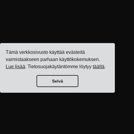
Tämä verkkosivusto käyttää evästeitä
varmistaakseen parhaan käyttökokemuksen.
Lue lisää
. Tietosuojakäytäntömme löytyy
täältä
.
Selvä
Blogin etusivu