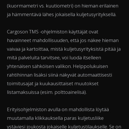
(kuormametri vs. kuutiometri) on hieman erilainen
ja hämmentävä lähes jokaisella kuljetusyrityksellä.
Cargoson TMS -ohjelmiston käyttäjät ovat
havainneet mahdollisuuden, että jos näkee hieman
vaivaa ja kartoittaa, mistä kuljetusyrityksistä pitää ja
mitä palveluita tarvitsee, voi luoda itselleen
yhtenäisen sähköisen valikon. Helppolukuisen
rahtihinnan lisäksi siinä näkyvät automaattisesti
toimitusajat ja kuukausittaiset muutokset
listamaksuissa (esim. polttoainelisä).
Erityisohjelmiston avulla on mahdollista löytää
muutamalla klikkauksella paras kuljetusliike
ystäviesi joukosta jokaiselle kuljetustilaukselle. Se on