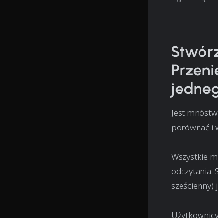
Stwórz
Przeni
jedne
Jest mnóstwo
porównać i 
Wszystkie ma
odczytania. 
sześcienny) 
Użytkownicy