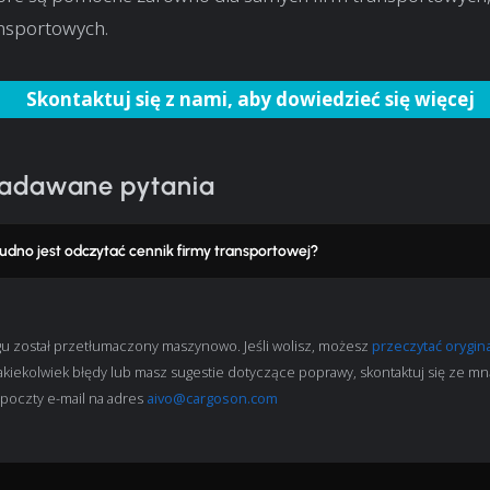
ansportowych.
Skontaktuj się z nami, aby dowiedzieć się więcej
zadawane pytania
udno jest odczytać cennik firmy transportowej?
gu został przetłumaczony maszynowo. Jeśli wolisz, możesz
przeczytać orygina
jakiekolwiek błędy lub masz sugestie dotyczące poprawy, skontaktuj się ze mn
oczty e-mail na adres
aivo@cargoson.com