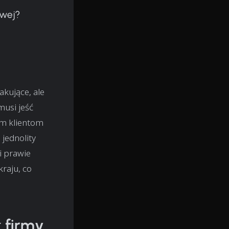
owej?
kujące, ale
musi jeść
im klientom
jednolity
i prawie
raju, co
 firmy