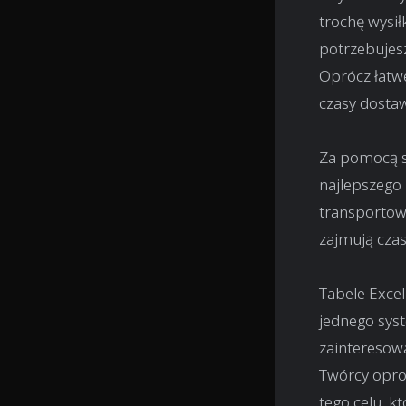
trochę wysił
potrzebujesz
Oprócz łatwe
czasy dostaw
Za pomocą s
najlepszego
transportow
zajmują cza
Tabele Excel
jednego syst
zainteresow
Twórcy opro
tego celu, k