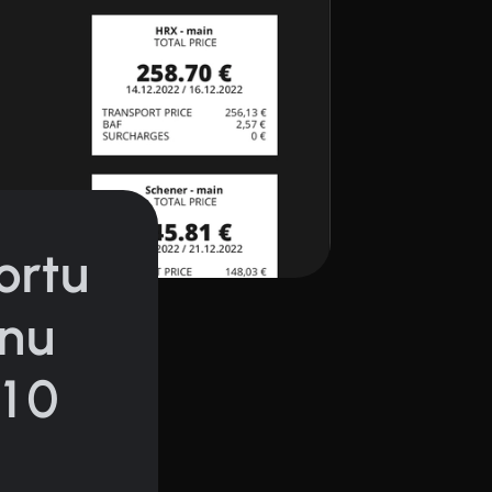
ortu
enu
 10