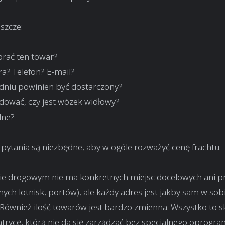
szcze:
brać ten towar?
ra? Telefon? E-mail?
 dniu powinien być dostarczony?
adować, czy jest wózek widłowy?
lne?
 pytania są niezbędne, aby w ogóle rozważyć cenę frachtu.
ie drogowym nie ma konkretnych miejsc docelowych ani 
nych lotnisk, portów), ale każdy adres jest jakby sam w so
ównież ilość towarów jest bardzo zmienna. Wszystko to sk
rycę, którą nie da się zarządzać bez specjalnego oprogr