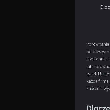
Dlac
Porównanie f
po bliższym 
codziennie,
lub sprowadz
rynek Unii E
każda firma 
znacznie wy
Dlacze