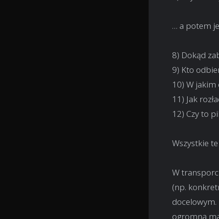
… a potem je
8) Dokąd za
9) Kto odbie
10) W jakim
11) Jak rozł
12) Czy to pi
Wszystkie te
W transporc
(np. konkret
docelowym. R
ogromną mat