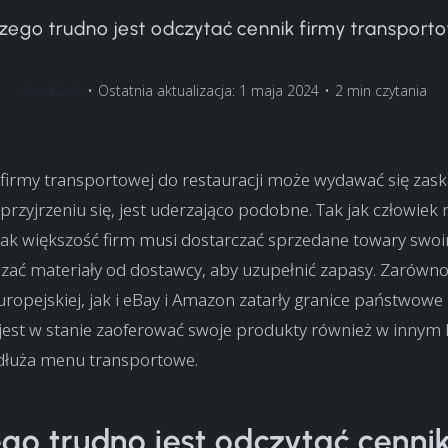
zego trudno jest odczytać cennik firmy transport
Aivo Kurik
•
Ostatnia aktualizacja: 1 maja 2024
•
2 min czytania
irmy transportowej do restauracji może wydawać się zaska
przyjrzeniu się, jest uderzająco podobne. Tak jak człowiek 
 tak większość firm musi dostarczać sprzedane towary swo
ać materiały od dostawcy, aby uzupełnić zapasy. Zarówno 
uropejskiej, jak i eBay i Amazon zatarły granice państwowe 
jest w stanie zaoferować swoje produkty również w innym k
dłuża menu transportowe.
go trudno jest odczytać cennik