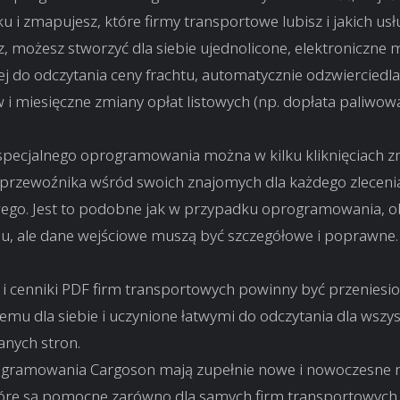
ku i zmapujesz, które firmy transportowe lubisz i jakich usł
, możesz stworzyć dla siebie ujednolicone, elektroniczne 
j do odczytania ceny frachtu, automatycznie odzwierciedl
 i miesięczne zmiany opłat listowych (np. dopłata paliwowa
pecjalnego oprogramowania można w kilku kliknięciach z
 przewoźnika wśród swoich znajomych dla każdego zleceni
ego. Jest to podobne jak w przypadku oprogramowania, ob
su, ale dane wejściowe muszą być szczegółowe i poprawne.
 i cenniki PDF firm transportowych powinny być przeniesi
emu dla siebie i uczynione łatwymi do odczytania dla wszys
anych stron.
gramowania Cargoson mają zupełnie nowe i nowoczesne n
tóre są pomocne zarówno dla samych firm transportowych, j