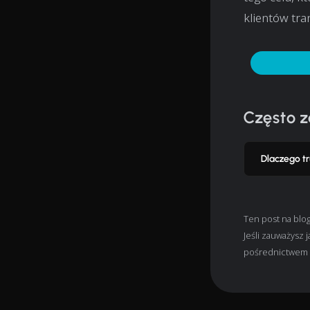
klientów tr
Często 
Dlaczego tr
Ten post na blo
Jeśli zauważysz 
pośrednictwem p