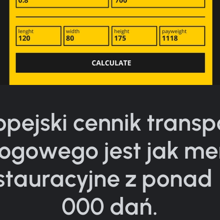
opejski cennik transp
ogowego jest jak m
stauracyjne z ponad
000 dań.