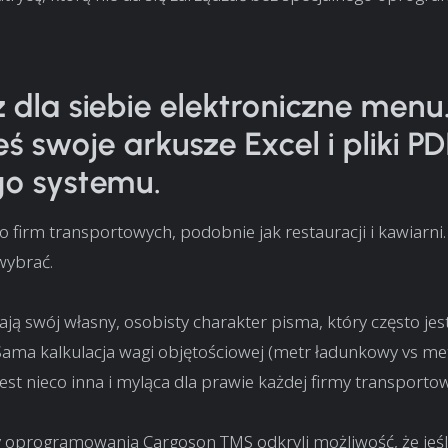
 dla siebie elektroniczne menu
eś swoje arkusze Excel i pliki P
go systemu.
 firm transportowych, podobnie jak restauracji i kawiarni.
wybrać.
ją swój własny, osobisty charakter pisma, który często jes
Sama kalkulacja wagi objętościowej (metr ładunkowy vs me
jest nieco inna i myląca dla prawie każdej firmy transportow
 oprogramowania Cargoson TMS odkryli możliwość, że jeśl