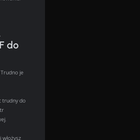
.
DF do
 Trudno je
t trudny do
tr
ej.
i włożysz