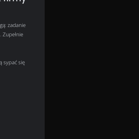
gą: zadanie
. Zupełnie
ą sypać się