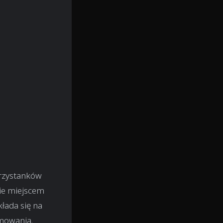
przystanków
bie miejscem
łada się na
amowania.