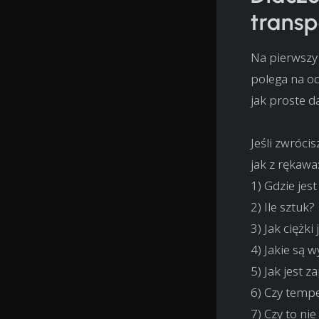
trans
Na pierwszy 
polega na od
jak proste d
Jeśli zwróci
jak z rękawa
1) Gdzie jes
2) Ile sztuk?
3) Jak ciężki 
4) Jakie są 
5) Jak jest 
6) Czy temp
7) Czy to ni