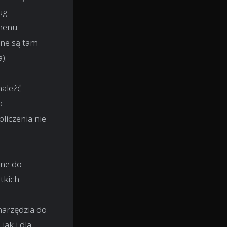
ug
menu.
ane są tam
).
naleźć
a
liczenia nie
one do
tkich
arzędzia do
ak i dla