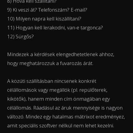
8) Hová kell szállítani?
9) Ki veszi át? Telefonszám? E-mail?
10) Milyen napra kell kiszállítani?
11) Hogyan kell lerakodni, van-e targonca?
12) Sürgős?
Mindezek a kérdések elengedhetetlenek ahhoz,
hogy meghatározzuk a fuvarozás árát.
A közúti szállításban nincsenek konkrét
célállomások vagy megállók (pl. repülőterek,
kikötők), hanem minden cím önmagában egy
célállomás. Ráadásul az áruk mennyisége is nagyon
változó. Mindez egy hatalmas mátrixot eredményez,
amit speciális szoftver nélkül nem lehet kezelni.