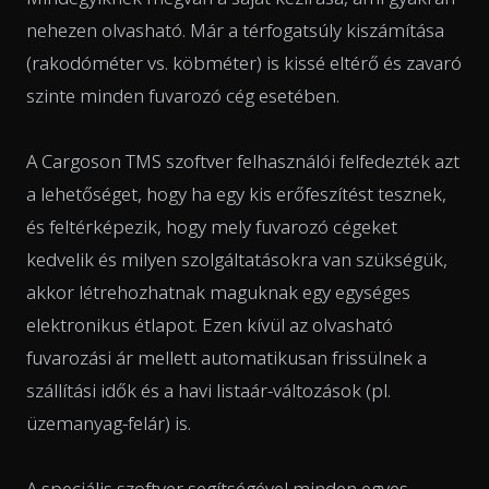
nehezen olvasható. Már a térfogatsúly kiszámítása
(rakodóméter vs. köbméter) is kissé eltérő és zavaró
szinte minden fuvarozó cég esetében.
A Cargoson TMS szoftver felhasználói felfedezték azt
a lehetőséget, hogy ha egy kis erőfeszítést tesznek,
és feltérképezik, hogy mely fuvarozó cégeket
kedvelik és milyen szolgáltatásokra van szükségük,
akkor létrehozhatnak maguknak egy egységes
elektronikus étlapot. Ezen kívül az olvasható
fuvarozási ár mellett automatikusan frissülnek a
szállítási idők és a havi listaár-változások (pl.
üzemanyag-felár) is.
A speciális szoftver segítségével minden egyes