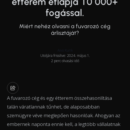
étterem étlapja 10 000+
fogással.
Miért nehéz olvasni a fuvarozó cég
árlisztáját?
Aivo Kurik
Utoljára frissítve: 2024. május 1.
2 perc olvasási idő
A fuvarozó cég és egy étterem összehasonlítása
talán váratlannak tűnhet, de alaposabban
szemügyre véve meglepően hasonlóak. Ahogyan az
embernek naponta ennie kell, a legtöbb vállalatnak