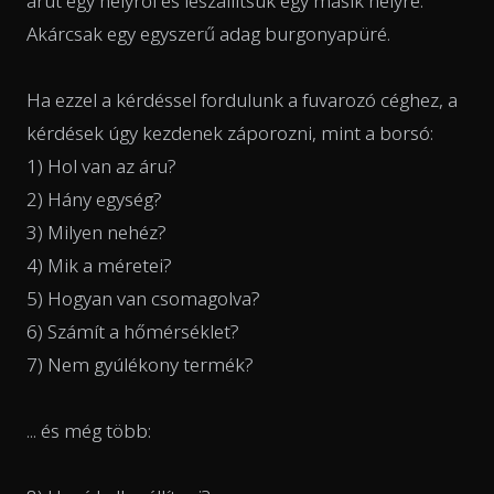
árut egy helyről és leszállítsuk egy másik helyre.
Akárcsak egy egyszerű adag burgonyapüré.
Ha ezzel a kérdéssel fordulunk a fuvarozó céghez, a
kérdések úgy kezdenek záporozni, mint a borsó:
1) Hol van az áru?
2) Hány egység?
3) Milyen nehéz?
4) Mik a méretei?
5) Hogyan van csomagolva?
6) Számít a hőmérséklet?
7) Nem gyúlékony termék?
... és még több: