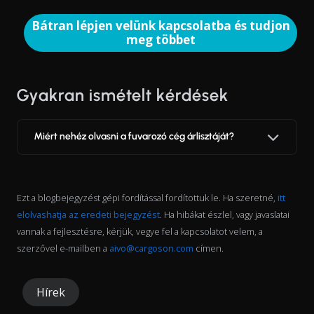
Bátran lépjen velünk kapcsolatba és tudjon
meg többet
Gyakran ismételt kérdések
Miért nehéz olvasni a fuvarozó cég árlisztáját?
Ezt a blogbejegyzést gépi fordítással fordítottuk le. Ha szeretné,
itt
elolvashatja az eredeti bejegyzést
. Ha hibákat észlel, vagy javaslatai
vannak a fejlesztésre, kérjük, vegye fel a kapcsolatot velem, a
szerzővel e-mailben a
aivo@cargoson.com
címen.
Hírek