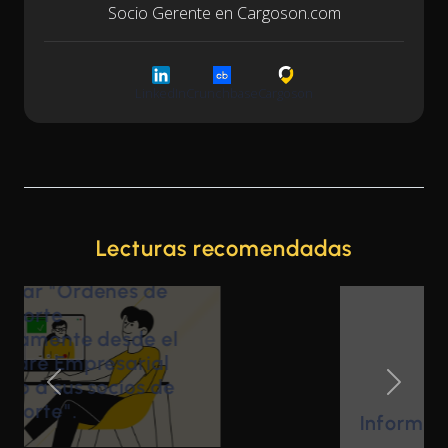
Socio Gerente en Cargoson.com
LinkedIn
Crunchbase
Cargoson
Lecturas recomendadas
Previous Slide
Next Sl
Informes ESG 2026