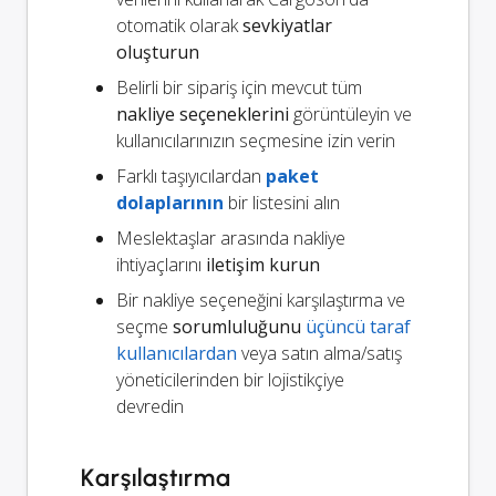
otomatik olarak
sevkiyatlar
oluşturun
Belirli bir sipariş için mevcut tüm
nakliye seçeneklerini
görüntüleyin ve
kullanıcılarınızın seçmesine izin verin
Farklı taşıyıcılardan
paket
dolaplarının
bir listesini alın
Meslektaşlar arasında nakliye
ihtiyaçlarını
iletişim kurun
Bir nakliye seçeneğini karşılaştırma ve
seçme
sorumluluğunu
üçüncü taraf
kullanıcılardan
veya satın alma/satış
yöneticilerinden bir lojistikçiye
devredin
Karşılaştırma