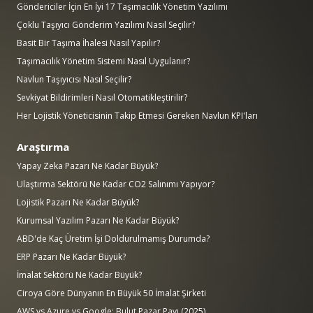
Göndericiler İçin En İyi 17 Taşımacılık Yönetim Yazılımı
Çoklu Taşıyıcı Gönderim Yazılımı Nasıl Seçilir?
Basit Bir Taşıma İhalesi Nasıl Yapılır?
Taşımacılık Yönetim Sistemi Nasıl Uygulanır?
Navlun Taşıyıcısı Nasıl Seçilir?
Sevkiyat Bildirimleri Nasıl Otomatikleştirilir?
Her Lojistik Yöneticisinin Takip Etmesi Gereken Navlun KPI'ları
Araştırma
Yapay Zeka Pazarı Ne Kadar Büyük?
Ulaştırma Sektörü Ne Kadar CO2 Salınımı Yapıyor?
Lojistik Pazarı Ne Kadar Büyük?
Kurumsal Yazılım Pazarı Ne Kadar Büyük?
ABD'de Kaç Üretim İşi Doldurulmamış Durumda?
ERP Pazarı Ne Kadar Büyük?
İmalat Sektörü Ne Kadar Büyük?
Ciroya Göre Dünyanın En Büyük 50 İmalat Şirketi
AWS vs Azure vs Google: Bulut Pazar Payı (2025)