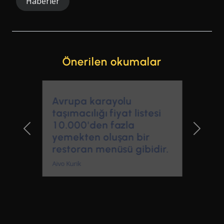
Haberler
Önerilen okumalar
Avrupa karayolu
taşımacılığı fiyat listesi
10.000'den fazla
yemekten oluşan bir
Previous Slide
Next Sl
restoran menüsü gibidir.
Aivo Kurik