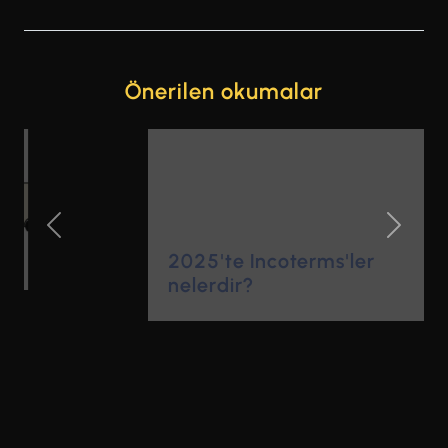
Önerilen okumalar
Previous Slide
Next Sl
2025'te Incoterms'ler
nelerdir?