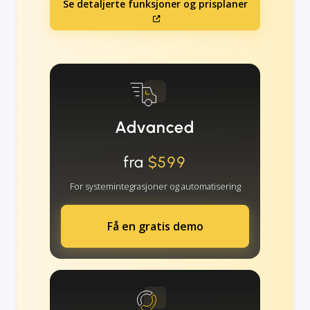
Se detaljerte funksjoner og prisplaner
Advanced
fra
$599
For systemintegrasjoner og automatisering
Få en gratis demo