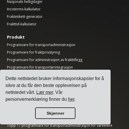
Nasjonale helligdager
Incoterms-kalkulator
Fraktetikett-generator
Frakttid-kalkulator
Produkt
Programvare for transportadministrasjon
Programvare for fraktprisstyring
Programvare for administrasjon av frakttillegg
Programvare for transportørintegrasjon
Programvare for fraktadministrasjon
Dette nettstedet bruker informasjonskapsler for å
Programvare for forsendelse med flere transportører
sikre at du får den beste opplevelsen på
API for frakt med flere transportører
nettstedet vårt.
Lær mer
. Vår
Programvare for lasterampeplanlegging
personvernerklæring finner du
her
.
Programvare for logistikkavdelinger
Skjønner
Guider
Topp 17 programvare for transportadministrasjon for vareeiere