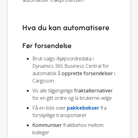
Hva du kan automatisere
Før forsendelse
Bruk salgs-/kjøpsordredata i
Dynamics 365 Business Central for
automatisk å
opprette forsendelser
i
Cargoson
Vis alle tilgjengelige
fraktalternativer
for en gitt ordre og la brukerne velge
Få en liste over
pakkebokser
fra
forskjellige transportører
Kommuniser
fraktbehov mellom
kolleger