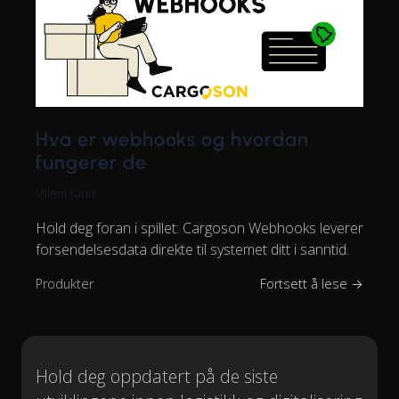
Hva er webhooks og hvordan
fungerer de
Villem Känd
Hold deg foran i spillet: Cargoson Webhooks leverer
forsendelsesdata direkte til systemet ditt i sanntid.
Produkter
Fortsett å lese →
Hold deg oppdatert på de siste