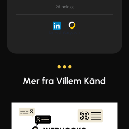
26 innlegg
LinkedIn
Cargoson
Mer fra Villem Känd