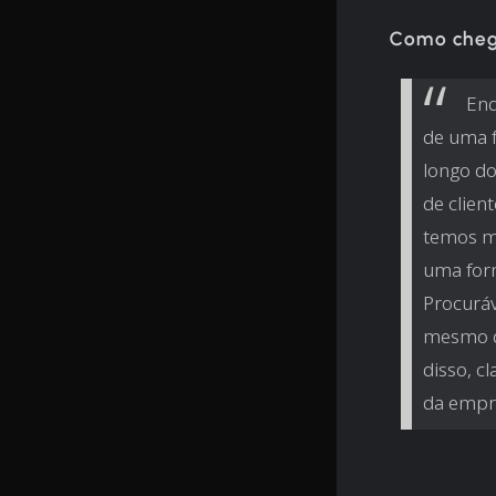
Como cheg
Enq
de uma f
longo do
de clien
temos mu
uma form
Procurá
mesmo q
disso, c
da empr