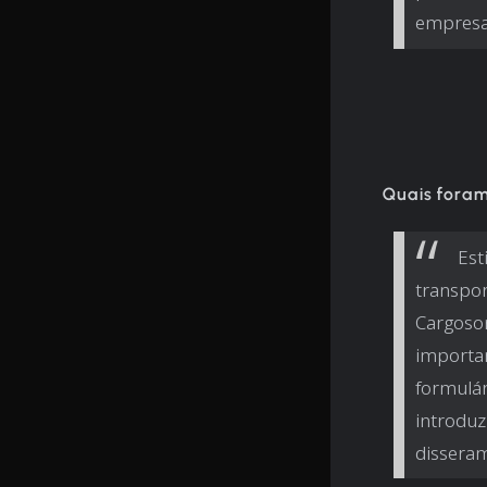
empresa
Quais foram
Est
transpor
Cargoson
importam
formulár
introduz
disseram