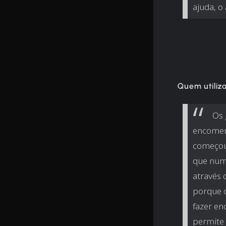
ajuda, o
Quem utiliz
Os 
encomen
começou 
que num
através
porque o
fazer en
permite 