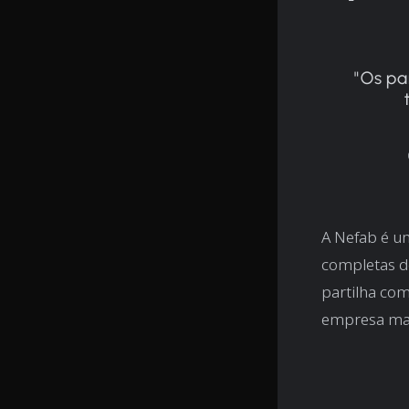
"Os pa
A Nefab é u
completas 
partilha co
empresa mais