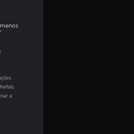
m menos
"
a
uções
 Nefab,
nar a