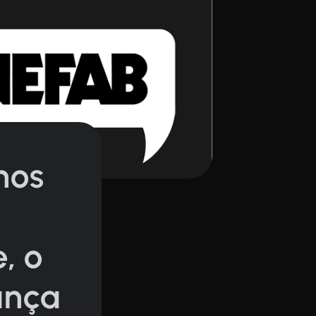
nos
, o
ança