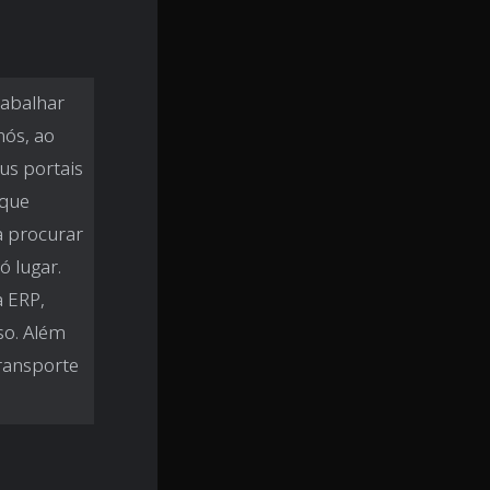
abalhar
nós, ao
us portais
rque
a procurar
 lugar.
 ERP,
so. Além
transporte