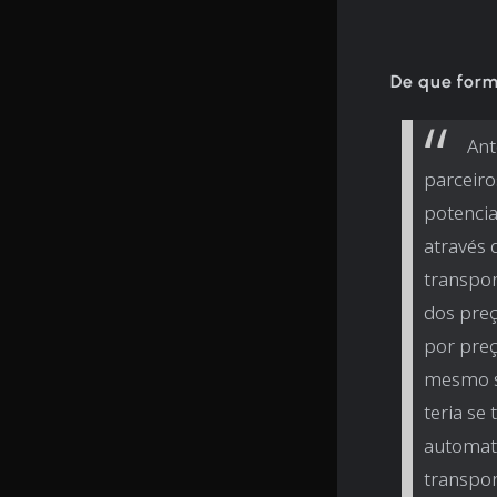
De que form
Ant
parceiro
potencia
através 
transpor
dos preç
por preç
mesmo se
teria se
automati
transpor