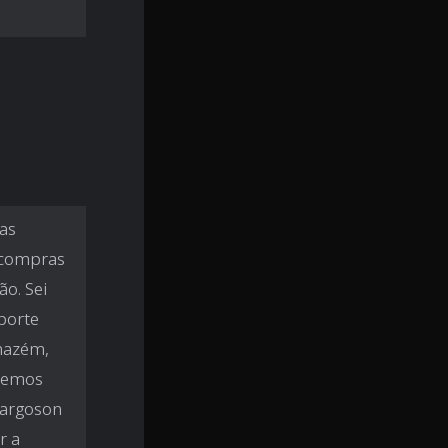
das
 compras
o. Sei
porte
mazém,
odemos
Cargoson
r a