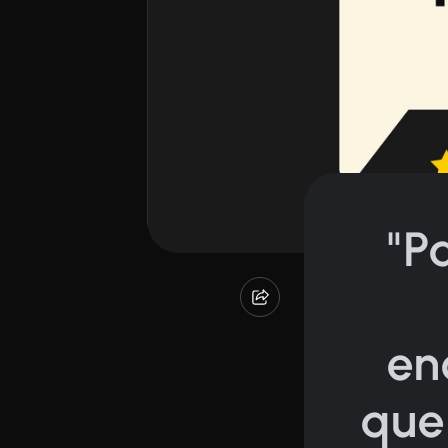
"P
en
que