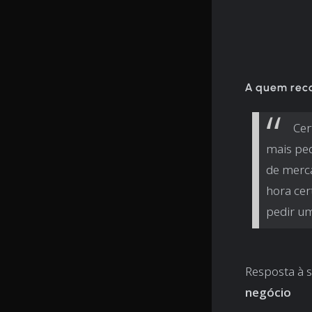
A quem rec
Cer
mais peq
de merca
hora cer
pedir um
Resposta à 
negócio