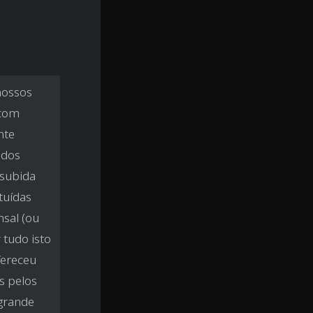
nossos
 com
nte
 dos
 subida
tuídas
nsal (ou
 tudo isto
fereceu
s pelos
 grande