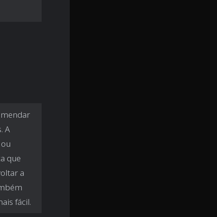
comendar
. A
 ou
ca que
oltar a
também
is fácil.