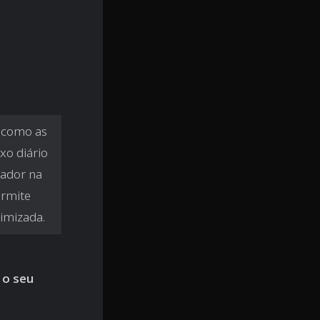
s como as
xo diário
tador na
ermite
imizada.
 o seu