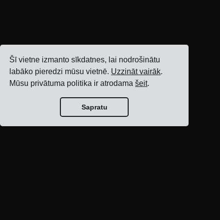
Šī vietne izmanto sīkdatnes, lai nodrošinātu
labāko pieredzi mūsu vietnē.
Uzzināt vairāk
.
Mūsu privātuma politika ir atrodama
šeit
.
Sapratu
Bloga sākumlapa