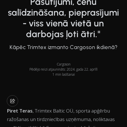
Pasūtījumi, cenu
salīdzināšana, pieprasījumi
- viss vienā vietā un
darbojas ļoti ātri."
Kāpēc Trimtex izmanto Cargoson ikdienā?
Cargoson
Pēdējo reizi atjaunināts: 2024. gada 22. aprīlī
1 min lasīšanai
Piret Teras
, Trimtex Baltic OÜ, sporta apģērbu
ražošanas un tirdzniecības uzņēmuma, noliktavas