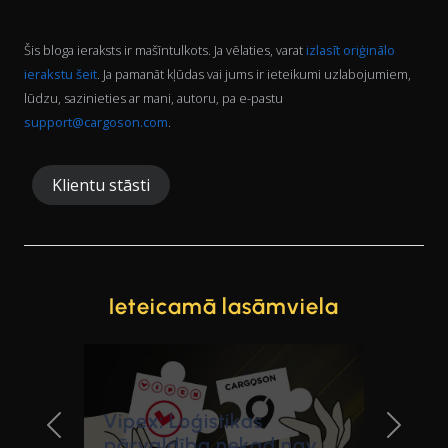
Šis bloga ieraksts ir mašīntulkots. Ja vēlaties, varat
izlasīt oriģinālo
ierakstu šeit
. Ja pamanāt kļūdas vai jums ir ieteikumi uzlabojumiem,
lūdzu, sazinieties ar mani, autoru, pa e-pastu
support@cargoson.com
.
Klientu stāsti
Ieteicamā lasāmviela