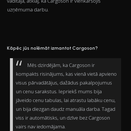
vadītāja, atklāj, kā Cargoson ir vienkāršojis
uzņēmuma darbu.
Kāpēc jūs nolēmāt izmantot Cargoson?
Mēs dzirdējām, ka Cargoson ir
kompakts risinājums, kas vienā vietā apvieno
visus pārvadātājus, dažādus pakalpojumus
un cenu sarakstus. Iepriekš mums bija
jāveido cenu tabulas, lai atrastu labāku cenu,
un bija diezgan daudz manuāla darba. Tagad
viss ir automātisks, un dzīve bez Cargoson
vairs nav iedomājama.