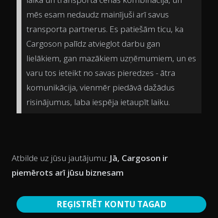
mēs esam nedaudz mainījuši arī savus
transporta partnerus. Es patiešām ticu, ka
Cargoson palīdz atvieglot darbu gan
lielākiem, gan mazākiem uzņēmumiem, un es
varu tos ieteikt no savas pieredzes - ātra
komunikācija, vienmēr piedāvā dažādus
risinājumus, laba iespēja ietaupīt laiku.
Atbilde uz jūsu jautājumu:
Jā, Cargoson ir
piemērots arī jūsu biznesam
REĢISTRĒT KONTU TAGAD