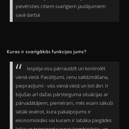
pievērsties citiem svarīgiem jautājumiem
savā darbā.
Kuras ir svarīgākās funkcijas jums?
Iespēja visu pārraudzīt un kontrolēt
vienā vietā. Pasūtījumi, cenu salīdzināšana,
pieprasījumi - viss vienā vietā un ļoti ātri. Ir
bijušas arī dažas pārsteiguma situācijas ar
pārvadātājiem, piemēram, mēs esam sākuši
labāk ievērot, kura pakalpojums ir
ekonomiskāks vai kuram ir labāka piegādes
laika un transporta cenas kombinācija, un